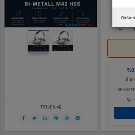
Weiter 
%
3
3 x
GESAMTP
Spa
TEILEN