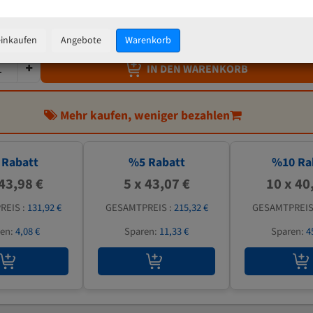
45,33 €
inkl. MwSt
zzgl.
Versandkosten
einkaufen
Angebote
Warenkorb
IN DEN WARENKORB
Mehr kaufen, weniger bezahlen
Rabatt
%
5
Rabatt
%
10
Ra
 43,98 €
5 x 43,07 €
10 x 40
REIS :
131,92 €
GESAMTPREIS :
215,32 €
GESAMTPREIS
ren:
4,08 €
Sparen:
11,33 €
Sparen:
4