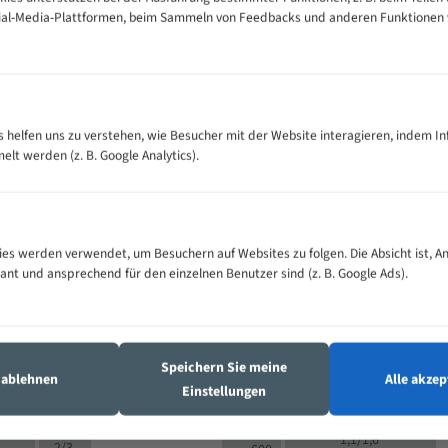
cial-Media-Plattformen, beim Sammeln von Feedbacks und anderen Funktionen
VOLLMATERIAL
Zähne pro
300
500
es helfen uns zu verstehen, wie Besucher mit der Website interagieren, indem I
M (mm)
Zoll (ZpZ)
)
t werden (z. B. Google Analytics).
>
10/14
25
5/8
15 - 40
8/12
0
5/8
25 - 50
6/10
8
4/6
es werden verwendet, um Besuchern auf Websites zu folgen. Die Absicht ist, A
35 - 70
5/8
4/6
vant und ansprechend für den einzelnen Benutzer sind (z. B. Google Ads).
50 - 120
4/6
4/6
80 - 180
3/4
6
130 -
4/5
2/3
350
Speichern Sie meine
4/5
s ablehnen
Alle akzep
150 -
Einstellungen
1,5/2
4/5
450
3/4
200 -
1,1/1,6