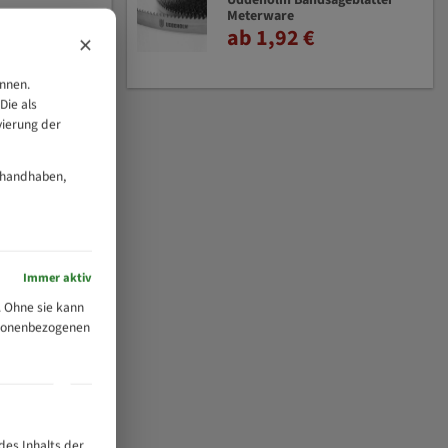
Uddeholm Bandsägeblätter
Meterware
ab 1,92 €
×
önnen.
Die als
vierung der
 handhaben,
Immer aktiv
 Ohne sie kann
ersonenbezogenen
des Inhalts der