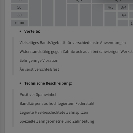
30
4/5
4/5
50
4/5
3/4
80
3/4
> 100
1
Vorteile:
Vielseitiges Bandsägeblatt für verschiedenste Anwendungen
Widerstandsfähig gegen Zahnbruch auch bei schwierigen Werks
Sehr geringe Vibration
Äußerst verschleißfest
Technische Beschreibung:
Positiver Spanwinkel
Bandkörper aus hochlegiertem Federstahl
Legierte HSS-beschichtete Zahnspitzen
Spezielle Zahngeometrie und Zahnteilung