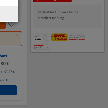
Verstärktes HSS m42 für die
Metallzerspanung
×
batt
,80 €
 :
407,97 €
5,33 €