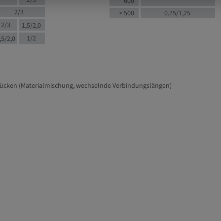
2/3
600
2/3
> 500
0,75/1,25
2/3
1,5/2,0
1/2
,5/2,0
tücken (Materialmischung, wechselnde Verbindungslängen)