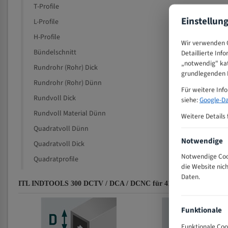
T-Profile
Einstellun
L-Profile
H-Profile
Wir verwenden C
Bündelschnitt
Detaillierte Inf
„notwendig" kat
Rundrohr (Rohr) Dick
grundlegenden F
Rundrohr (Rohr) Dünn
Für weitere Inf
Rundvoll Dick
siehe:
Google-Da
Rundvoll Material Dünn
Weitere Details 
Quadratvoll Dünn
Notwendige
Quadratvoll Dick
Notwendige Cook
Quadratprofile
die Website nic
Daten.
ITL INDTOOLS 300 DCTV / DCA / DCNC für 4100 mm Bi-Metall Ba
Funktionale
Funktionale Coo