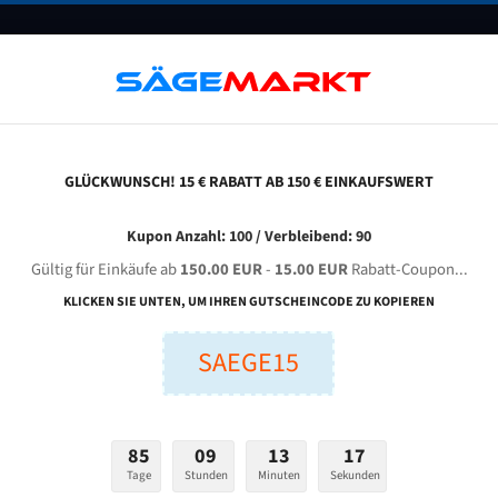
UNTERNEHMEN
FAQ
GUTSCHEINE
BLOG
KONTAKT
GLÜCKWUNSCH! 15 € RABATT AB 150 € EINKAUFSWERT
tl Indtools 300 Dctv / Dca / Dcnc Für 4100 Mm Bi-Metall Bandsägeblätter
Kupon Anzahl: 100 / Verbleibend: 90
Gültig für Einkäufe ab
150.00 EUR
-
15.00 EUR
Rabatt-Coupon...
OLS 300 DCTV / DCA / DCNC für 4100 mm Bi-Metall Bands
KLICKEN SIE UNTEN, UM IHREN GUTSCHEINCODE ZU KOPIEREN
SAEGE15
nge (mm):
Breite (mm):
Stärken + Zah
mm
mm
Welche Zahn soll 
85
09
13
16
Tage
Stunden
Minuten
Sekunden