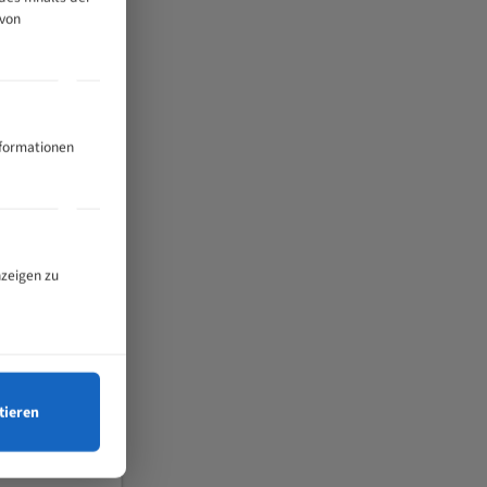
 von
nformationen
nzeigen zu
tieren