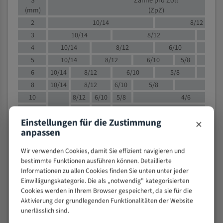
S
Zähne pro Zoll
(mm)
(ZpZ)
2
10/14
8/12
3
10/14
8/12
6/1
4
10/14
8/12
6/10
5/8
5
10/14
8/12
6/10
5/8
6
10/14
8/12
6/10
5/8
8
10/14
8/12
6/10
5/8
4/
10
8/12
6/10
5/8
4/6
12
8/12
6/10
4/6
×
Einstellungen für die Zustimmung
15
8/12
6/10
4/5
anpassen
20
4/6
4/5
30
4/5
4/5
Wir verwenden Cookies, damit Sie effizient navigieren und
50
4/5
3/4
bestimmte Funktionen ausführen können. Detaillierte
Informationen zu allen Cookies finden Sie unten unter jeder
80
3/4
Einwilligungskategorie. Die als „notwendig" kategorisierten
> 100
1,
Cookies werden in Ihrem Browser gespeichert, da sie für die
Aktivierung der grundlegenden Funktionalitäten der Website
VOLLMATERIAL
unerlässlich sind.
Zähne pro