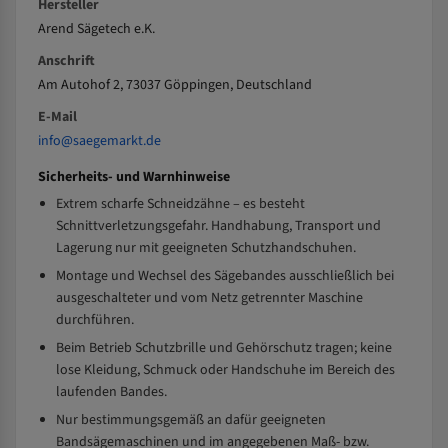
Hersteller
Arend Sägetech e.K.
Anschrift
Am Autohof 2, 73037 Göppingen, Deutschland
E-Mail
info@saegemarkt.de
Sicherheits- und Warnhinweise
Extrem scharfe Schneidzähne – es besteht
Schnittverletzungsgefahr. Handhabung, Transport und
Lagerung nur mit geeigneten Schutzhandschuhen.
Montage und Wechsel des Sägebandes ausschließlich bei
ausgeschalteter und vom Netz getrennter Maschine
durchführen.
Beim Betrieb Schutzbrille und Gehörschutz tragen; keine
lose Kleidung, Schmuck oder Handschuhe im Bereich des
laufenden Bandes.
Nur bestimmungsgemäß an dafür geeigneten
Bandsägemaschinen und im angegebenen Maß- bzw.