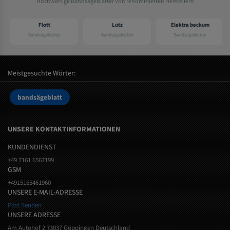
Hochwertige Bandsägeblätter von renommierten Herstellern
Flott
Lutz
Elektra beckum
Bandsägeblätter
Bandsägeblätter
Bandsägeblätter
Meistgesuchte Wörter:
bandsägeblatt
UNSERE KONTAKTINFORMATIONEN
KUNDENDIENST
+49 7161 6567199
GSM
+4915165461960
UNSERE E-MAIL-ADRESSE
Post Senden
UNSERE ADRESSE
Am Autohof 2 73037 Göppingen Deutschland