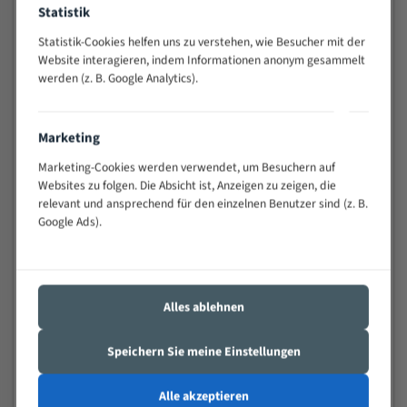
Statistik
Widerstandsfähig gegen Zahnbruch auch bei
schwierigen Werkstücken (Materialmischung,
Statistik-Cookies helfen uns zu verstehen, wie Besucher mit der
wechselnde Verbindungslängen)
Website interagieren, indem Informationen anonym gesammelt
Sehr geringe Vibration
werden (z. B. Google Analytics).
Äußerst verschleißfest
Marketing
Technische Beschreibung:
Marketing-Cookies werden verwendet, um Besuchern auf
Positiver Spanwinkel
Websites zu folgen. Die Absicht ist, Anzeigen zu zeigen, die
relevant und ansprechend für den einzelnen Benutzer sind (z. B.
Bandkörper aus hochlegiertem Federstahl
Google Ads).
Legierte HSS-beschichtete Zahnspitzen
Spezielle Zahngeometrie und Zahnteilung
Materialien:
Alles ablehnen
Stahl
Speichern Sie meine Einstellungen
Nichteisenmetalle
Speziell entwickelt für Profile / Rohre
Alle akzeptieren