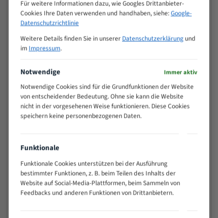
M (mm)
Für weitere Informationen dazu, wie Googles Drittanbieter-
Zoll (ZpZ)
)
Cookies Ihre Daten verwenden und handhaben, siehe:
Google-
>
Datenschutzrichtlinie
10/14
25
Weitere Details finden Sie in unserer
Datenschutzerklärung
und
15 - 40
8/12
im
Impressum
.
25 - 50
6/10
35 - 70
5/8
Notwendige
Immer aktiv
50 - 120
4/6
Notwendige Cookies sind für die Grundfunktionen der Website
80 - 180
3/4
von entscheidender Bedeutung. Ohne sie kann die Website
130 -
nicht in der vorgesehenen Weise funktionieren. Diese Cookies
2/3
350
speichern keine personenbezogenen Daten.
150 -
1,5/2
450
200 -
Funktionale
1,1/1,6
600
Funktionale Cookies unterstützen bei der Ausführung
> 500
0,75/1,25
bestimmter Funktionen, z. B. beim Teilen des Inhalts der
Vorteile:
Website auf Social-Media-Plattformen, beim Sammeln von
Feedbacks und anderen Funktionen von Drittanbietern.
Vielseitiges Bandsägeblatt für verschiedenste
Anwendungen