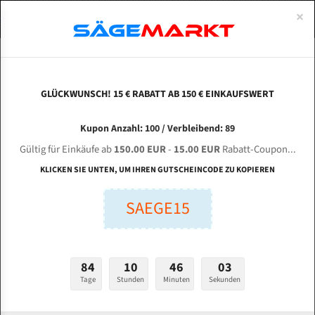
0
×
Spezialstahl Gehärtet
Uddeholm
Glatte
Eine Schneide, doppelte Fase
Spezialstahl
Standart
ÜBER UNS
DEUTSCH
Startseite
Bandsägeblätter Für Metall
Bi-Metal M42 (Standardgröße)
Ist
Uddeholm Gehärtet
Spezialstahl
Konvex
Zwei Schneiden, vierfache Fase
Uddeholm
gehärtete Zahnspitzen
ABOUTS
ENGLISH
GLÜCKWUNSCH! 15 € RABATT AB 150 € EINKAUFSWERT
Flexback
Gehärtete zahnspitzen
Konkav
Flexback Meterware
ISTECH Smart 430 A für 5900 mm Bi-Metall
FRANCE
Kupon Anzahl: 100 / Verbleibend: 89
Dachzahnung
Bi-Metall Meterware
Bandsägeblätter
Gültig für Einkäufe ab
150.00 EUR
-
15.00 EUR
Rabatt-Coupon...
Fleischerei Bandsägeblätter
KLICKEN SIE UNTEN, UM IHREN GUTSCHEINCODE ZU KOPIEREN
Länge (mm):
Bandmesser Glatt Meterware
SAEGE15
mm
Bandmesser Dachzahnung Meterware
Breite (mm):
Konkav Meterware
mm
84
10
46
02
Konvex Meterware
Tage
Stunden
Minuten
Sekunden
Stärken + Zahnteilung:
mm