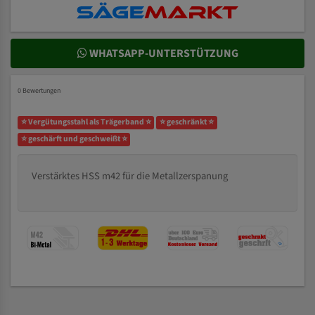
WHATSAPP-UNTERSTÜTZUNG
0 Bewertungen
⭐ Vergütungsstahl als Trägerband ⭐
⭐ geschränkt ⭐
⭐ geschärft und geschweißt ⭐
Verstärktes HSS m42 für die Metallzerspanung