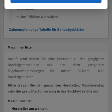
Kleine und mittlere Profile / Kleine Durchmesser
Vollmaterial
Kleine / Mittlere Werkstücke
Zahnempfehlungs-Tabelle für Bandsägeblätter
Maschinen liste
Nachfolgend finden Sie eine Übersicht zu den gängigsten
Bandsägemaschinen mit den dazu geeigneten
Sägebandabmessungen für unsere Bi-Metall M42
Bandsägeblätter.
Bitte tragen Sie den gesuchten Hersteller, Maschinentyp
oder die gesuchte Abmessung in das Suchfeld rechts ein.
Maschinenfilter
Hersteller auswählen: