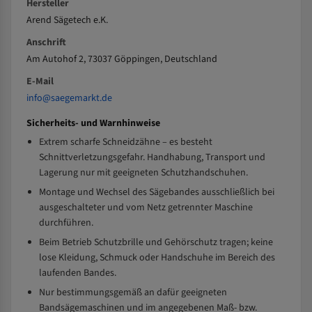
Hersteller
Arend Sägetech e.K.
Anschrift
Am Autohof 2, 73037 Göppingen, Deutschland
E-Mail
info@saegemarkt.de
Sicherheits- und Warnhinweise
Extrem scharfe Schneidzähne – es besteht
Schnittverletzungsgefahr. Handhabung, Transport und
Lagerung nur mit geeigneten Schutzhandschuhen.
Montage und Wechsel des Sägebandes ausschließlich bei
ausgeschalteter und vom Netz getrennter Maschine
durchführen.
Beim Betrieb Schutzbrille und Gehörschutz tragen; keine
lose Kleidung, Schmuck oder Handschuhe im Bereich des
laufenden Bandes.
Nur bestimmungsgemäß an dafür geeigneten
Bandsägemaschinen und im angegebenen Maß- bzw.