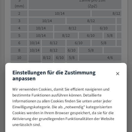
S
Zähne pro Zoll
(mm)
(ZpZ)
2
10/14
8/12
3
10/14
8/12
6/1
4
10/14
8/12
6/10
5/8
5
10/14
8/12
6/10
5/8
6
10/14
8/12
6/10
5/8
8
10/14
8/12
6/10
5/8
4/
10
8/12
6/10
5/8
4/6
12
8/12
6/10
4/6
×
Einstellungen für die Zustimmung
15
8/12
6/10
4/5
anpassen
20
4/6
4/5
30
4/5
4/5
Wir verwenden Cookies, damit Sie effizient navigieren und
50
4/5
3/4
bestimmte Funktionen ausführen können. Detaillierte
Informationen zu allen Cookies finden Sie unten unter jeder
80
3/4
Einwilligungskategorie. Die als „notwendig" kategorisierten
> 100
1,
Cookies werden in Ihrem Browser gespeichert, da sie für die
Aktivierung der grundlegenden Funktionalitäten der Website
VOLLMATERIAL
unerlässlich sind.
Zähne pro