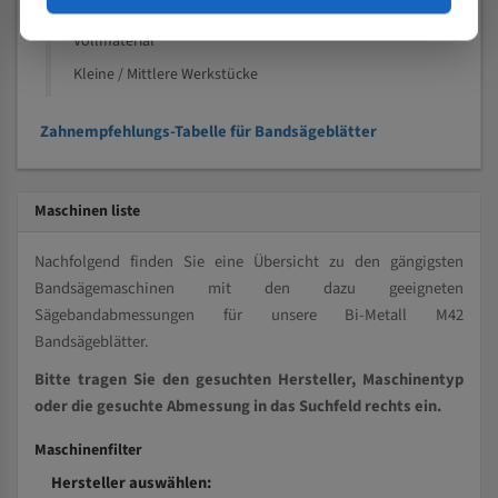
Kleine und mittlere Profile / Kleine Durchmesser
Vollmaterial
Kleine / Mittlere Werkstücke
Zahnempfehlungs-Tabelle für Bandsägeblätter
Maschinen liste
Nachfolgend finden Sie eine Übersicht zu den gängigsten
Bandsägemaschinen mit den dazu geeigneten
Sägebandabmessungen für unsere Bi-Metall M42
Bandsägeblätter.
Bitte tragen Sie den gesuchten Hersteller, Maschinentyp
oder die gesuchte Abmessung in das Suchfeld rechts ein.
Maschinenfilter
Hersteller auswählen: