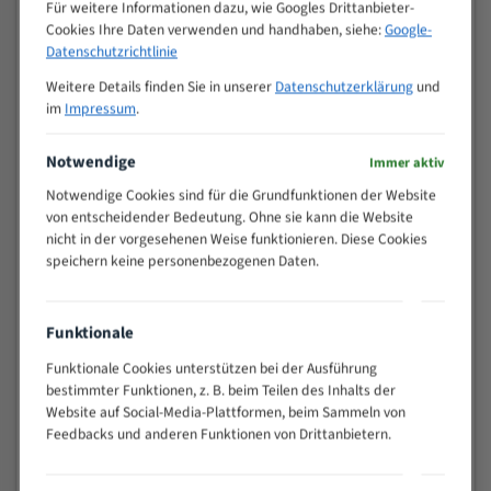
M (mm)
Für weitere Informationen dazu, wie Googles Drittanbieter-
Zoll (ZpZ)
)
Cookies Ihre Daten verwenden und handhaben, siehe:
Google-
>
Datenschutzrichtlinie
10/14
25
Weitere Details finden Sie in unserer
Datenschutzerklärung
und
15 - 40
8/12
im
Impressum
.
25 - 50
6/10
35 - 70
5/8
Notwendige
Immer aktiv
50 - 120
4/6
Notwendige Cookies sind für die Grundfunktionen der Website
80 - 180
3/4
von entscheidender Bedeutung. Ohne sie kann die Website
130 -
nicht in der vorgesehenen Weise funktionieren. Diese Cookies
2/3
350
speichern keine personenbezogenen Daten.
150 -
1,5/2
450
200 -
Funktionale
1,1/1,6
600
Funktionale Cookies unterstützen bei der Ausführung
> 500
0,75/1,25
bestimmter Funktionen, z. B. beim Teilen des Inhalts der
Vorteile:
Website auf Social-Media-Plattformen, beim Sammeln von
Feedbacks und anderen Funktionen von Drittanbietern.
Vielseitiges Bandsägeblatt für verschiedenste
Anwendungen