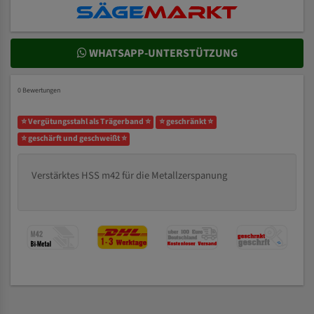
WHATSAPP-UNTERSTÜTZUNG
0 Bewertungen
⭐ Vergütungsstahl als Trägerband ⭐
⭐ geschränkt ⭐
⭐ geschärft und geschweißt ⭐
Verstärktes HSS m42 für die Metallzerspanung