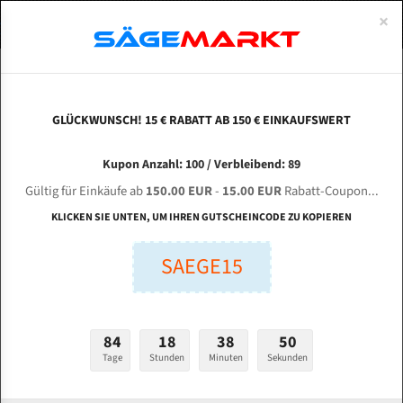
0
×
Spezialstahl Gehärtet
Uddeholm
Glatte
Eine Schneide, doppelte Fase
Spezialstahl
Standart
ÜBER UNS
DEUTSCH
Startseite
Bandsägeblätter Für Metall
Bi-Metal M42 (Standardgröße)
Ist
Uddeholm Gehärtet
Spezialstahl
Konvex
Zwei Schneiden, vierfache Fase
Uddeholm
gehärtete Zahnspitzen
ABOUTS
ENGLISH
GLÜCKWUNSCH! 15 € RABATT AB 150 € EINKAUFSWERT
Flexback
Gehärtete zahnspitzen
Konkav
Flexback Meterware
ISTECH Easy 460 PT für 5270 mm Bi-Metall
FRANCE
Kupon Anzahl: 100 / Verbleibend: 89
Dachzahnung
Bi-Metall Meterware
Bandsägeblätter
Gültig für Einkäufe ab
150.00 EUR
-
15.00 EUR
Rabatt-Coupon...
Fleischerei Bandsägeblätter
KLICKEN SIE UNTEN, UM IHREN GUTSCHEINCODE ZU KOPIEREN
Länge (mm):
Bandmesser Glatt Meterware
SAEGE15
mm
Bandmesser Dachzahnung Meterware
Breite (mm):
Konkav Meterware
mm
84
18
38
49
Konvex Meterware
Tage
Stunden
Minuten
Sekunden
Stärken + Zahnteilung:
mm