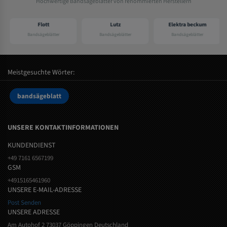
Hochwertige Bandsägeblätter von renommierten Herstellern
Flott
Lutz
Elektra beckum
Bandsägeblätter
Bandsägeblätter
Bandsägeblätter
Meistgesuchte Wörter:
bandsägeblatt
UNSERE KONTAKTINFORMATIONEN
KUNDENDIENST
+49 7161 6567199
GSM
+4915165461960
UNSERE E-MAIL-ADRESSE
Post Senden
UNSERE ADRESSE
Am Autohof 2 73037 Göppingen Deutschland