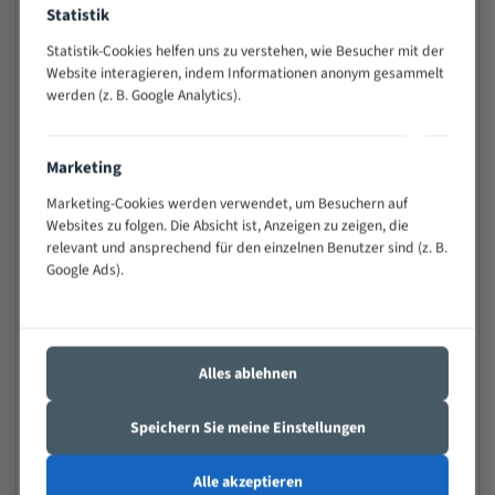
Statistik
Widerstandsfähig gegen Zahnbruch auch bei
schwierigen Werkstücken (Materialmischung,
Statistik-Cookies helfen uns zu verstehen, wie Besucher mit der
wechselnde Verbindungslängen)
Website interagieren, indem Informationen anonym gesammelt
Sehr geringe Vibration
werden (z. B. Google Analytics).
Äußerst verschleißfest
Marketing
Technische Beschreibung:
Marketing-Cookies werden verwendet, um Besuchern auf
Positiver Spanwinkel
Websites zu folgen. Die Absicht ist, Anzeigen zu zeigen, die
relevant und ansprechend für den einzelnen Benutzer sind (z. B.
Bandkörper aus hochlegiertem Federstahl
Google Ads).
Legierte HSS-beschichtete Zahnspitzen
Spezielle Zahngeometrie und Zahnteilung
Materialien:
Alles ablehnen
Stahl
Speichern Sie meine Einstellungen
Nichteisenmetalle
Speziell entwickelt für Profile / Rohre
Alle akzeptieren