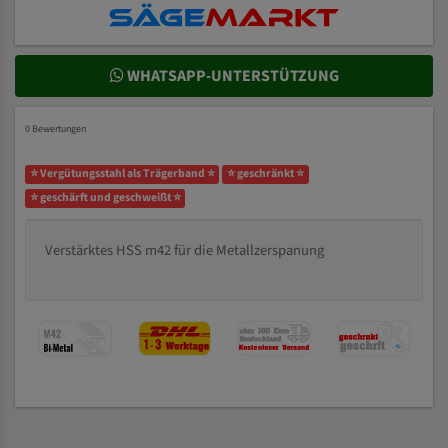
WHATSAPP-UNTERSTÜTZUNG
0 Bewertungen
⭐ Vergütungsstahl als Trägerband ⭐
⭐ geschränkt ⭐
⭐ geschärft und geschweißt ⭐
Verstärktes HSS m42 für die Metallzerspanung