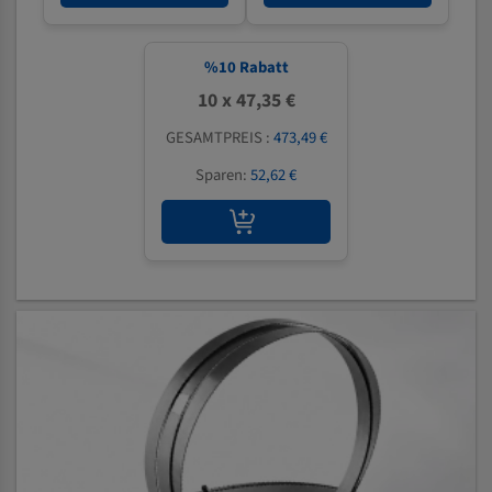
%
10
Rabatt
10 x 47,35 €
GESAMTPREIS :
473,49 €
Sparen:
52,62 €