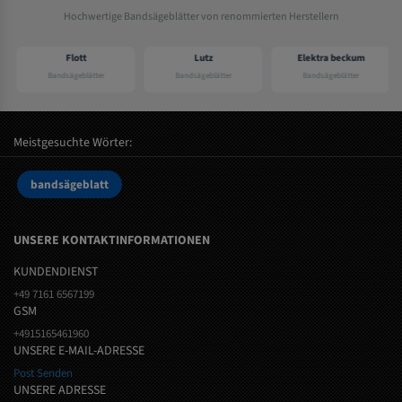
Hochwertige Bandsägeblätter von renommierten Herstellern
Flott
Lutz
Elektra beckum
Bandsägeblätter
Bandsägeblätter
Bandsägeblätter
Meistgesuchte Wörter:
bandsägeblatt
UNSERE KONTAKTINFORMATIONEN
KUNDENDIENST
+49 7161 6567199
GSM
+4915165461960
UNSERE E-MAIL-ADRESSE
Post Senden
UNSERE ADRESSE