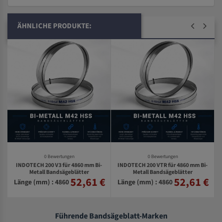
ÄHNLICHE PRODUKTE:
0 Bewertungen
0 Bewertungen
INDOTECH 200 V3 für 4860 mm Bi-
INDOTECH 200 VTR für 4860 mm Bi-
Metall Bandsägeblätter
Metall Bandsägeblätter
52,61 €
52,61 €
€
Länge (mm) : 4860
Länge (mm) : 4860
Führende Bandsägeblatt-Marken