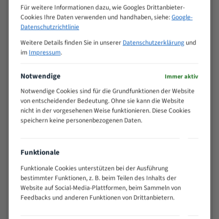
M (mm)
Zoll (ZpZ)
)
Für weitere Informationen dazu, wie Googles Drittanbieter-
Cookies Ihre Daten verwenden und handhaben, siehe:
Google-
>
10/14
Datenschutzrichtlinie
25
15 - 40
8/12
Weitere Details finden Sie in unserer
Datenschutzerklärung
und
im
Impressum
.
25 - 50
6/10
35 - 70
5/8
Notwendige
Immer aktiv
50 - 120
4/6
80 - 180
3/4
Notwendige Cookies sind für die Grundfunktionen der Website
von entscheidender Bedeutung. Ohne sie kann die Website
130 -
2/3
nicht in der vorgesehenen Weise funktionieren. Diese Cookies
350
speichern keine personenbezogenen Daten.
150 -
1,5/2
450
200 -
1,1/1,6
Funktionale
600
> 500
0,75/1,25
Funktionale Cookies unterstützen bei der Ausführung
bestimmter Funktionen, z. B. beim Teilen des Inhalts der
Vorteile:
Website auf Social-Media-Plattformen, beim Sammeln von
Feedbacks und anderen Funktionen von Drittanbietern.
Vielseitiges Bandsägeblatt für verschiedenste
Anwendungen