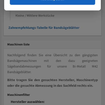
Kleine und mittlere Profile / Kleine Durchmesser
Vollmaterial
Kleine / Mittlere Werkstücke
Zahnempfehlungs-Tabelle für Bandsägeblätter
Maschinen liste
Nachfolgend finden Sie eine Übersicht zu den gängigsten
Bandsägemaschinen mit den dazu geeigneten
Sägebandabmessungen für unsere Bi-Metall M42
Bandsägeblätter.
Bitte tragen Sie den gesuchten Hersteller, Maschinentyp
oder die gesuchte Abmessung in das Suchfeld rechts ein.
Maschinenfilter
Hersteller auswählen: