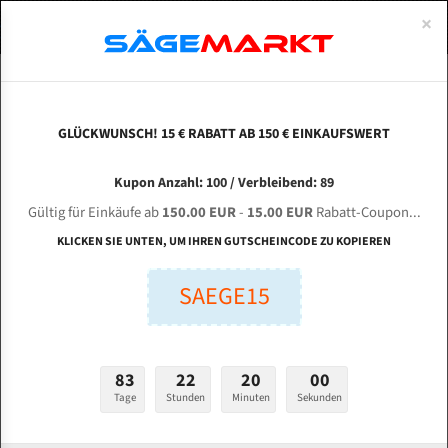
0
×
Spezialstahl Gehärtet
Uddeholm
Glatte
Eine Schneide, doppelte Fase
Spezialstahl
Standart
ÜBER UNS
DEUTSCH
Startseite
Bandsägeblätter Für Metall
Bi-Metal M42 (Standardgröße)
Ind
Uddeholm Gehärtet
Spezialstahl
Konvex
Zwei Schneiden, vierfache Fase
Uddeholm
gehärtete Zahnspitzen
ABOUTS
ENGLISH
GLÜCKWUNSCH! 15 € RABATT AB 150 € EINKAUFSWERT
Flexback
Gehärtete zahnspitzen
Konkav
Flexback Meterware
INDOTECH ITM-200 V2 (H) für 4860 mm Bi-
FRANCE
Kupon Anzahl: 100 / Verbleibend: 89
Dachzahnung
Bi-Metall Meterware
Metall Bandsägeblätter
Gültig für Einkäufe ab
150.00 EUR
-
15.00 EUR
Rabatt-Coupon...
Fleischerei Bandsägeblätter
KLICKEN SIE UNTEN, UM IHREN GUTSCHEINCODE ZU KOPIEREN
Länge (mm):
Bandmesser Glatt Meterware
SAEGE15
mm
Bandmesser Dachzahnung Meterware
Breite (mm):
Konkav Meterware
mm
83
22
19
59
Konvex Meterware
Tage
Stunden
Minuten
Sekunden
Stärken + Zahnteilung:
mm