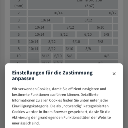
S
Zähne pro Zoll
(mm)
(ZpZ)
2
10/14
8/12
3
10/14
8/12
6/1
4
10/14
8/12
6/10
5/8
5
10/14
8/12
6/10
5/8
6
10/14
8/12
6/10
5/8
8
10/14
8/12
6/10
5/8
4/
10
8/12
6/10
5/8
4/6
12
8/12
6/10
4/6
15
8/12
6/10
4/5
×
Einstellungen für die Zustimmung
20
4/6
4/5
anpassen
30
4/5
4/5
Wir verwenden Cookies, damit Sie effizient navigieren und
50
4/5
3/4
bestimmte Funktionen ausführen können. Detaillierte
80
3/4
Informationen zu allen Cookies finden Sie unten unter jeder
Einwilligungskategorie. Die als „notwendig" kategorisierten
> 100
1,
Cookies werden in Ihrem Browser gespeichert, da sie für die
Aktivierung der grundlegenden Funktionalitäten der Website
VOLLMATERIAL
unerlässlich sind.
Zähne pro