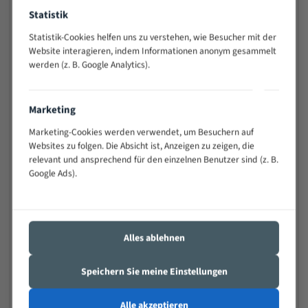
Widerstandsfähig gegen Zahnbruch auch bei
Statistik
schwierigen Werkstücken (Materialmischung,
Statistik-Cookies helfen uns zu verstehen, wie Besucher mit der
wechselnde Verbindungslängen)
Website interagieren, indem Informationen anonym gesammelt
Sehr geringe Vibration
werden (z. B. Google Analytics).
Äußerst verschleißfest
Marketing
Technische Beschreibung:
Marketing-Cookies werden verwendet, um Besuchern auf
Positiver Spanwinkel
Websites zu folgen. Die Absicht ist, Anzeigen zu zeigen, die
Bandkörper aus hochlegiertem Federstahl
relevant und ansprechend für den einzelnen Benutzer sind (z. B.
Google Ads).
Legierte HSS-beschichtete Zahnspitzen
Spezielle Zahngeometrie und Zahnteilung
Materialien:
Alles ablehnen
Stahl
Speichern Sie meine Einstellungen
Nichteisenmetalle
Speziell entwickelt für Profile / Rohre
Alle akzeptieren