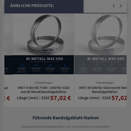
ÄHNLICHE PRODUKTE:
0 Bewertungen
0 Bewertungen
IMET H 601 NC F 500 - 1500 für 5320
IMET KS 600 für 5320 mm Bi-Metall
mm Bi-Metall Bandsägeblätter
Bandsägeblätter
57,02 €
57,02 €
€
Länge (mm) : 5320
Länge (mm) : 5320
Führende Bandsägeblatt-Marken
Hochwertige Bandsägeblätter von renommierten Herstellern