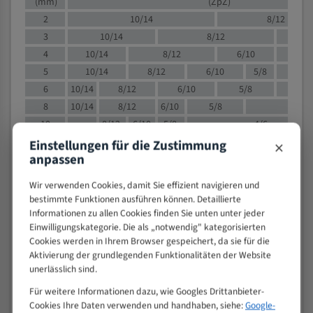
(mm)
(ZpZ)
2
10/14
8/12
3
10/14
8/12
6/1
4
10/14
8/12
6/10
5/8
5
10/14
8/12
6/10
5/8
6
10/14
8/12
6/10
5/8
8
10/14
8/12
6/10
5/8
4/
10
8/12
6/10
5/8
4/6
12
8/12
6/10
4/6
×
Einstellungen für die Zustimmung
anpassen
15
8/12
6/10
4/5
20
4/6
4/5
Wir verwenden Cookies, damit Sie effizient navigieren und
30
4/5
4/5
bestimmte Funktionen ausführen können. Detaillierte
50
4/5
3/4
Informationen zu allen Cookies finden Sie unten unter jeder
Einwilligungskategorie. Die als „notwendig" kategorisierten
80
3/4
Cookies werden in Ihrem Browser gespeichert, da sie für die
> 100
1,
Aktivierung der grundlegenden Funktionalitäten der Website
unerlässlich sind.
VOLLMATERIAL
Für weitere Informationen dazu, wie Googles Drittanbieter-
Zähne pro
M (mm)
Cookies Ihre Daten verwenden und handhaben, siehe:
Google-
Zoll (ZpZ)
)