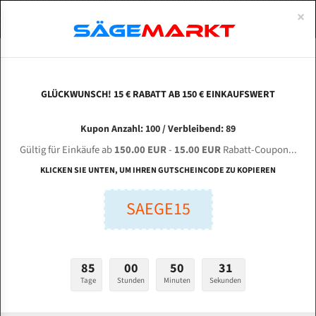
0
×
Spezialstahl Gehärtet
Uddeholm
Glatte
Eine Schneide, doppelte Fase
Spezialstahl
Standart
ÜBER UNS
DEUTSCH
Startseite
Bandsägeblätter Für Metall
Bi-Metal M42 (Standardgröße)
Ime
Uddeholm Gehärtet
Spezialstahl
Konvex
Zwei Schneiden, vierfache Fase
Uddeholm
gehärtete Zahnspitzen
ABOUTS
ENGLISH
GLÜCKWUNSCH! 15 € RABATT AB 150 € EINKAUFSWERT
Flexback
Gehärtete zahnspitzen
Konkav
Flexback Meterware
IMET KS 620 für 5320 mm Bi-Metall
FRANCE
Kupon Anzahl: 100 / Verbleibend: 89
Dachzahnung
Bi-Metall Meterware
Bandsägeblätter
Gültig für Einkäufe ab
150.00 EUR
-
15.00 EUR
Rabatt-Coupon...
Fleischerei Bandsägeblätter
KLICKEN SIE UNTEN, UM IHREN GUTSCHEINCODE ZU KOPIEREN
Länge (mm):
Bandmesser Glatt Meterware
SAEGE15
mm
Bandmesser Dachzahnung Meterware
Breite (mm):
Konkav Meterware
mm
85
00
50
30
Konvex Meterware
Tage
Stunden
Minuten
Sekunden
Stärken + Zahnteilung:
mm