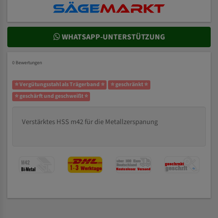
WHATSAPP-UNTERSTÜTZUNG
0 Bewertungen
⭐ Vergütungsstahl als Trägerband ⭐
⭐ geschränkt ⭐
⭐ geschärft und geschweißt ⭐
Verstärktes HSS m42 für die Metallzerspanung