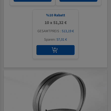
%
10
Rabatt
10 x 51,32 €
GESAMTPREIS :
513,19 €
Sparen:
57,01 €