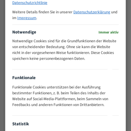
Datenschutzrichtlinie
>
10/14
25
Weitere Details finden Sie in unserer
Datenschutzerklärung
und
im
Impressum
.
15 - 40
8/12
25 - 50
6/10
Notwendige
Immer aktiv
35 - 70
5/8
Notwendige Cookies sind für die Grundfunktionen der Website
50 - 120
4/6
von entscheidender Bedeutung. Ohne sie kann die Website
80 - 180
3/4
nicht in der vorgesehenen Weise funktionieren. Diese Cookies
130 -
speichern keine personenbezogenen Daten.
2/3
350
150 -
1,5/2
450
Funktionale
200 -
1,1/1,6
Funktionale Cookies unterstützen bei der Ausführung
600
bestimmter Funktionen, z. B. beim Teilen des Inhalts der
> 500
0,75/1,25
Website auf Social-Media-Plattformen, beim Sammeln von
Vorteile:
Feedbacks und anderen Funktionen von Drittanbietern.
Vielseitiges Bandsägeblatt für verschiedenste
Anwendungen
Statistik
Widerstandsfähig gegen Zahnbruch auch bei