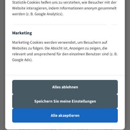
Statistik-Cookies helfen uns zu verstehen, wie Besucher mit der
schwierigen Werkstücken (Materialmischung,
Website interagieren, indem Informationen anonym gesammelt
wechselnde Verbindungslängen)
werden (z. B. Google Analytics).
Sehr geringe Vibration
Äußerst verschleißfest
Marketing
Technische Beschreibung:
Marketing-Cookies werden verwendet, um Besuchern auf
Websites zu folgen. Die Absicht ist, Anzeigen zu zeigen, die
Positiver Spanwinkel
relevant und ansprechend für den einzelnen Benutzer sind (z. B.
Google Ads).
Bandkörper aus hochlegiertem Federstahl
Legierte HSS-beschichtete Zahnspitzen
Spezielle Zahngeometrie und Zahnteilung
Alles ablehnen
Materialien:
Speichern Sie meine Einstellungen
Stahl
Nichteisenmetalle
Alle akzeptieren
Speziell entwickelt für Profile / Rohre
Kleine und mittlere Profile / Kleine Durchmesser