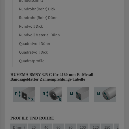
Bündelschnitt
Rundrohr (Rohr) Dick
Rundrohr (Rohr) Dünn
Rundvoll Dick
Rundvoll Material Dünn
Quadratvoll Dünn
Quadratvoll Dick
Quadratprofile
HUVEMA BMSY 325 C für 4160 mm Bi-Metall
Bandsägeblätter Zahnempfehlungs-Tabelle
PROFILE UND ROHRE
D(mm)
20
40
60
80
100
120
150
200