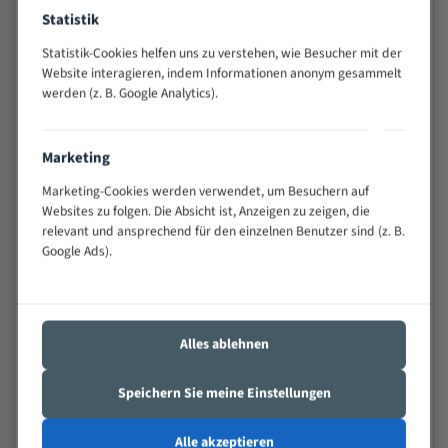
Anwendungen
Statistik
Widerstandsfähig gegen Zahnbruch auch bei
Statistik-Cookies helfen uns zu verstehen, wie Besucher mit der
schwierigen Werkstücken (Materialmischung,
Website interagieren, indem Informationen anonym gesammelt
wechselnde Verbindungslängen)
werden (z. B. Google Analytics).
Sehr geringe Vibration
Äußerst verschleißfest
Marketing
Technische Beschreibung:
Marketing-Cookies werden verwendet, um Besuchern auf
Websites zu folgen. Die Absicht ist, Anzeigen zu zeigen, die
Positiver Spanwinkel
relevant und ansprechend für den einzelnen Benutzer sind (z. B.
Bandkörper aus hochlegiertem Federstahl
Google Ads).
Legierte HSS-beschichtete Zahnspitzen
Spezielle Zahngeometrie und Zahnteilung
Alles ablehnen
Materialien:
Speichern Sie meine Einstellungen
Stahl
Nichteisenmetalle
Alle akzeptieren