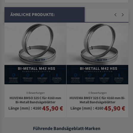
ÄHNLICHE PRODUKTE:
0 Bewertungen
0 Bewertungen
HUVEMA BMSO 325 C für 4160 mm
HUVEMA BMSY 325 C für 4160 mm Bi-
0
Bi-Metall Bandsägeblätter
Metall Bandsägeblätter
45,90 €
45,90 €
€
Länge (mm) : 4160
Länge (mm) : 4160
Führende Bandsägeblatt-Marken