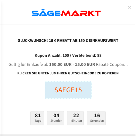
0
×
Spezialstahl Gehärtet
Uddeholm
Glatte
Eine Schneide, doppelte Fase
Spezialstahl
Standart
ÜBER UNS
DEUTSCH
Startseite
Bandsägeblätter Für Metall
Bi-Metal M42 (Standardgröße)
Huv
Uddeholm Gehärtet
Spezialstahl
Konvex
Zwei Schneiden, vierfache Fase
Uddeholm
gehärtete Zahnspitzen
ABOUTS
ENGLISH
GLÜCKWUNSCH! 15 € RABATT AB 150 € EINKAUFSWERT
Flexback
Gehärtete zahnspitzen
Konkav
Flexback Meterware
HUVEMA BMSY 325 C für 4160 mm Bi-Metall
FRANCE
Kupon Anzahl: 100 / Verbleibend: 88
Dachzahnung
Bi-Metall Meterware
Bandsägeblätter
Gültig für Einkäufe ab
150.00 EUR
-
15.00 EUR
Rabatt-Coupon...
Bandsägeblätter für Huvema
Fleischerei Bandsägeblätter
KLICKEN SIE UNTEN, UM IHREN GUTSCHEINCODE ZU KOPIEREN
Bandmesser Glatt Meterware
SAEGE15
Länge (mm):
Bandmesser Dachzahnung Meterware
mm
Breite (mm):
Konkav Meterware
81
04
22
15
mm
Konvex Meterware
Tage
Stunden
Minuten
Sekunden
Stärken + Zahnteilung: