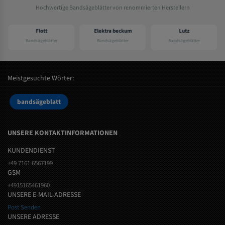
Hochwertige Bandsägeblätter von renommierten Herstellern
Flott
Elektra beckum
Lutz
Bandsägeblätter
Bandsägeblätter
Bandsägeblätter
Meistgesuchte Wörter:
bandsägeblatt
UNSERE KONTAKTINFORMATIONEN
KUNDENDIENST
+49 7161 6567199
GSM
+4915165461960
UNSERE E-MAIL-ADRESSE
Post Senden
UNSERE ADRESSE