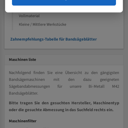
Speziell entwickelt für Profile / Rohre
Kleine und mittlere Profile / Kleine Durchmesser
Vollmaterial
Kleine / Mittlere Werkstücke
Zahnempfehlungs-Tabelle für Bandsägeblätter
Maschinen liste
Nachfolgend finden Sie eine Übersicht zu den gängigsten
Bandsägemaschinen mit den dazu geeigneten
Sägebandabmessungen für unsere Bi-Metall M42
Bandsägeblätter.
Bitte tragen Sie den gesuchten Hersteller, Maschinentyp
oder die gesuchte Abmessung in das Suchfeld rechts ein.
Maschinenfilter