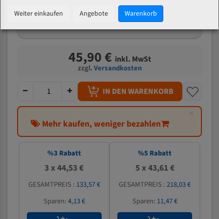
mm
Weiter einkaufen
Angebote
Warenkorb
Welche Zahn soll ich wählen?
45,90 €
inkl. MwSt
zzgl.
Versandkosten
IN DEN WARENKORB
×
Mehr kaufen, weniger bezahlen
%
3
Rabatt
%
5
Rabatt
3 x 44,53 €
5 x 43,61 €
GESAMTPREIS :
133,57 €
GESAMTPREIS :
218,03 €
Sparen:
4,13 €
Sparen:
11,47 €