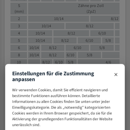
S
Zähne pro Zoll
(mm)
(ZpZ)
2
10/14
8/12
3
10/14
8/12
6/1
4
10/14
8/12
6/10
5/8
5
10/14
8/12
6/10
5/8
6
10/14
8/12
6/10
5/8
8
10/14
8/12
6/10
5/8
4/
10
8/12
6/10
5/8
4/6
12
8/12
6/10
4/6
×
Einstellungen für die Zustimmung
15
8/12
6/10
4/5
anpassen
20
4/6
4/5
Wir verwenden Cookies, damit Sie effizient navigieren und
30
4/5
4/5
bestimmte Funktionen ausführen können. Detaillierte
50
4/5
3/4
Informationen zu allen Cookies finden Sie unten unter jeder
80
3/4
Einwilligungskategorie. Die als „notwendig" kategorisierten
Cookies werden in Ihrem Browser gespeichert, da sie für die
> 100
1,
Aktivierung der grundlegenden Funktionalitäten der Website
unerlässlich sind.
VOLLMATERIAL