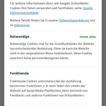
Zähne pro
Für weitere Informationen dazu, wie Googles Drittanbieter-
M (mm)
Zoll (ZpZ)
)
Cookies Ihre Daten verwenden und handhaben, siehe:
Google-
Datenschutzrichtlinie
>
10/14
25
Weitere Details finden Sie in unserer
Datenschutzerklärung
und
15 - 40
8/12
im
Impressum
.
25 - 50
6/10
35 - 70
5/8
Notwendige
Immer aktiv
50 - 120
4/6
Notwendige Cookies sind für die Grundfunktionen der Website
80 - 180
3/4
von entscheidender Bedeutung. Ohne sie kann die Website
nicht in der vorgesehenen Weise funktionieren. Diese Cookies
130 -
2/3
speichern keine personenbezogenen Daten.
350
150 -
1,5/2
450
Funktionale
200 -
1,1/1,6
600
Funktionale Cookies unterstützen bei der Ausführung
bestimmter Funktionen, z. B. beim Teilen des Inhalts der
> 500
0,75/1,25
Website auf Social-Media-Plattformen, beim Sammeln von
Vorteile:
Feedbacks und anderen Funktionen von Drittanbietern.
Vielseitiges Bandsägeblatt für verschiedenste