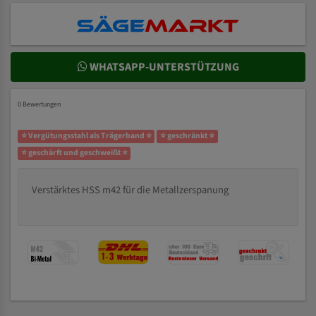
WHATSAPP-UNTERSTÜTZUNG
0 Bewertungen
⭐ Vergütungsstahl als Trägerband ⭐
⭐ geschränkt ⭐
⭐ geschärft und geschweißt ⭐
Verstärktes HSS m42 für die Metallzerspanung