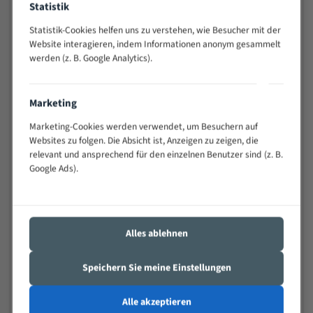
Statistik
Widerstandsfähig gegen Zahnbruch auch bei
schwierigen Werkstücken (Materialmischung,
Statistik-Cookies helfen uns zu verstehen, wie Besucher mit der
wechselnde Verbindungslängen)
Website interagieren, indem Informationen anonym gesammelt
werden (z. B. Google Analytics).
Sehr geringe Vibration
Äußerst verschleißfest
Marketing
Technische Beschreibung:
Marketing-Cookies werden verwendet, um Besuchern auf
Positiver Spanwinkel
Websites zu folgen. Die Absicht ist, Anzeigen zu zeigen, die
relevant und ansprechend für den einzelnen Benutzer sind (z. B.
Bandkörper aus hochlegiertem Federstahl
Google Ads).
Legierte HSS-beschichtete Zahnspitzen
Spezielle Zahngeometrie und Zahnteilung
Alles ablehnen
Materialien:
Stahl
Speichern Sie meine Einstellungen
Nichteisenmetalle
Alle akzeptieren
Speziell entwickelt für Profile / Rohre