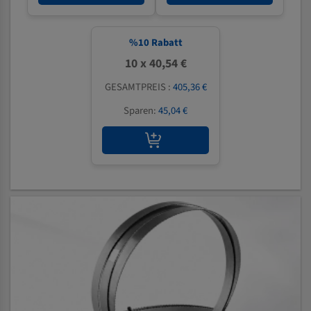
%
10
Rabatt
10 x 40,54 €
GESAMTPREIS :
405,36 €
Sparen:
45,04 €