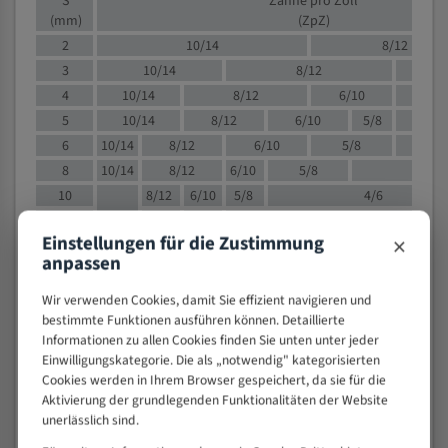
S
Zähne pro Zoll
(mm)
(ZpZ)
2
10/14
8/12
3
10/14
8/12
6/1
4
10/14
8/12
6/10
5/8
5
10/14
8/12
6/10
5/8
6
10/14
8/12
6/10
5/8
8
10/14
8/12
6/10
5/8
4/
10
8/12
6/10
5/8
4/6
12
8/12
6/10
4/6
×
Einstellungen für die Zustimmung
15
8/12
6/10
4/5
anpassen
20
4/6
4/5
30
4/5
4/5
Wir verwenden Cookies, damit Sie effizient navigieren und
bestimmte Funktionen ausführen können. Detaillierte
50
4/5
3/4
Informationen zu allen Cookies finden Sie unten unter jeder
80
3/4
Einwilligungskategorie. Die als „notwendig" kategorisierten
> 100
1,
Cookies werden in Ihrem Browser gespeichert, da sie für die
Aktivierung der grundlegenden Funktionalitäten der Website
VOLLMATERIAL
unerlässlich sind.
Zähne pro