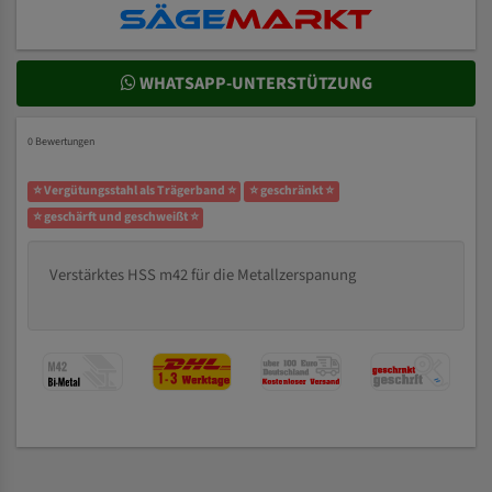
WHATSAPP-UNTERSTÜTZUNG
0 Bewertungen
⭐ Vergütungsstahl als Trägerband ⭐
⭐ geschränkt ⭐
⭐ geschärft und geschweißt ⭐
Verstärktes HSS m42 für die Metallzerspanung