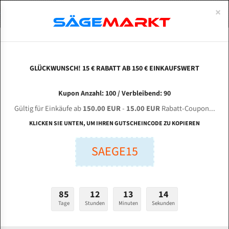
0
×
Spezialstahl Gehärtet
Uddeholm
Glatte
Eine Schneide, doppelte Fase
Spezialstahl
Standart
ÜBER UNS
DEUTSCH
Startseite
Bandsägeblätter Für Metall
Bi-Metal M42 (Standardgröße)
Hey
Uddeholm Gehärtet
Spezialstahl
Konvex
Zwei Schneiden, vierfache Fase
Uddeholm
gehärtete Zahnspitzen
ABOUTS
ENGLISH
GLÜCKWUNSCH! 15 € RABATT AB 150 € EINKAUFSWERT
Flexback
Gehärtete zahnspitzen
Konkav
Flexback Meterware
HEYINUO SD - 4038 für 4070 mm Bi-Metall
FRANCE
Kupon Anzahl: 100 / Verbleibend: 90
Dachzahnung
Bi-Metall Meterware
Bandsägeblätter
Gültig für Einkäufe ab
150.00 EUR
-
15.00 EUR
Rabatt-Coupon...
Fleischerei Bandsägeblätter
KLICKEN SIE UNTEN, UM IHREN GUTSCHEINCODE ZU KOPIEREN
Länge (mm):
Bandmesser Glatt Meterware
SAEGE15
mm
Bandmesser Dachzahnung Meterware
Breite (mm):
Konkav Meterware
mm
85
12
13
13
Konvex Meterware
Tage
Stunden
Minuten
Sekunden
Stärken + Zahnteilung:
mm