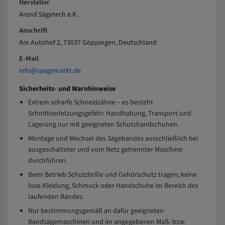
Hersteller
Arend Sägetech e.K.
Anschrift
Am Autohof 2, 73037 Göppingen, Deutschland
E-Mail
info@saegemarkt.de
Sicherheits- und Warnhinweise
Extrem scharfe Schneidzähne – es besteht
Schnittverletzungsgefahr. Handhabung, Transport und
Lagerung nur mit geeigneten Schutzhandschuhen.
Montage und Wechsel des Sägebandes ausschließlich bei
ausgeschalteter und vom Netz getrennter Maschine
durchführen.
Beim Betrieb Schutzbrille und Gehörschutz tragen; keine
lose Kleidung, Schmuck oder Handschuhe im Bereich des
laufenden Bandes.
Nur bestimmungsgemäß an dafür geeigneten
Bandsägemaschinen und im angegebenen Maß- bzw.