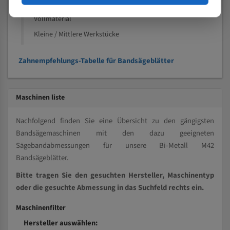
Kleine und mittlere Profile / Kleine Durchmesser
Vollmaterial
Kleine / Mittlere Werkstücke
Zahnempfehlungs-Tabelle für Bandsägeblätter
Maschinen liste
Nachfolgend finden Sie eine Übersicht zu den gängigsten
Bandsägemaschinen mit den dazu geeigneten
Sägebandabmessungen für unsere Bi-Metall M42
Bandsägeblätter.
Bitte tragen Sie den gesuchten Hersteller, Maschinentyp
oder die gesuchte Abmessung in das Suchfeld rechts ein.
Maschinenfilter
Hersteller auswählen: