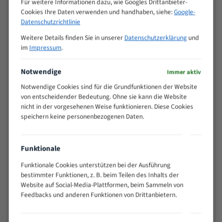
Für weitere Informationen dazu, wie Googles Drittanbieter-
M (mm)
Zoll (ZpZ)
)
Cookies Ihre Daten verwenden und handhaben, siehe:
Google-
>
Datenschutzrichtlinie
10/14
25
Weitere Details finden Sie in unserer
Datenschutzerklärung
und
15 - 40
8/12
im
Impressum
.
25 - 50
6/10
35 - 70
5/8
Notwendige
Immer aktiv
50 - 120
4/6
Notwendige Cookies sind für die Grundfunktionen der Website
80 - 180
3/4
von entscheidender Bedeutung. Ohne sie kann die Website
130 -
nicht in der vorgesehenen Weise funktionieren. Diese Cookies
2/3
350
speichern keine personenbezogenen Daten.
150 -
1,5/2
450
200 -
Funktionale
1,1/1,6
600
Funktionale Cookies unterstützen bei der Ausführung
> 500
0,75/1,25
bestimmter Funktionen, z. B. beim Teilen des Inhalts der
Website auf Social-Media-Plattformen, beim Sammeln von
Vorteile:
Feedbacks und anderen Funktionen von Drittanbietern.
Vielseitiges Bandsägeblatt für verschiedenste
Anwendungen