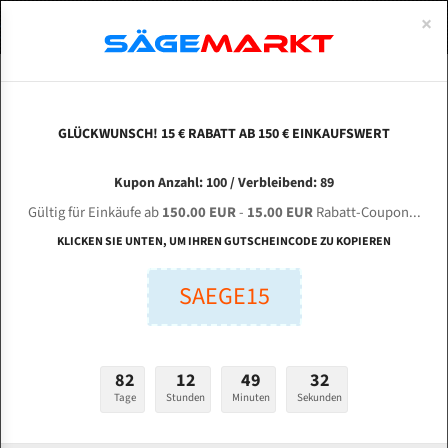
0
×
Spezialstahl Gehärtet
Uddeholm
Glatte
Eine Schneide, doppelte Fase
Spezialstahl
Standart
ÜBER UNS
DEUTSCH
Startseite
Bandsägeblätter Für Metall
Bi-Metal M42 (Standardgröße)
Hes
Uddeholm Gehärtet
Spezialstahl
Konvex
Zwei Schneiden, vierfache Fase
Uddeholm
gehärtete Zahnspitzen
ABOUTS
ENGLISH
GLÜCKWUNSCH! 15 € RABATT AB 150 € EINKAUFSWERT
Flexback
Gehärtete zahnspitzen
Konkav
Flexback Meterware
HESSE BMSY 560 C für 6000 mm Bi-Metall
FRANCE
Kupon Anzahl: 100 / Verbleibend: 89
Dachzahnung
Bi-Metall Meterware
Bandsägeblätter
Gültig für Einkäufe ab
150.00 EUR
-
15.00 EUR
Rabatt-Coupon...
Fleischerei Bandsägeblätter
KLICKEN SIE UNTEN, UM IHREN GUTSCHEINCODE ZU KOPIEREN
Länge (mm):
Bandmesser Glatt Meterware
SAEGE15
mm
Bandmesser Dachzahnung Meterware
Breite (mm):
Konkav Meterware
mm
82
12
49
31
Konvex Meterware
Tage
Stunden
Minuten
Sekunden
Stärken + Zahnteilung:
mm