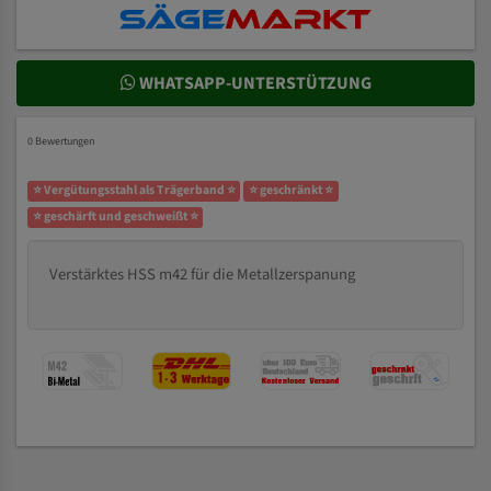
WHATSAPP-UNTERSTÜTZUNG
0 Bewertungen
⭐ Vergütungsstahl als Trägerband ⭐
⭐ geschränkt ⭐
⭐ geschärft und geschweißt ⭐
Verstärktes HSS m42 für die Metallzerspanung