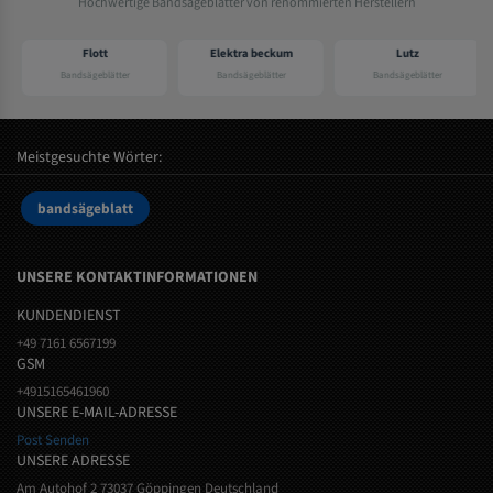
Hochwertige Bandsägeblätter von renommierten Herstellern
Flott
Elektra beckum
Lutz
Bandsägeblätter
Bandsägeblätter
Bandsägeblätter
Meistgesuchte Wörter:
bandsägeblatt
UNSERE KONTAKTINFORMATIONEN
KUNDENDIENST
+49 7161 6567199
GSM
+4915165461960
UNSERE E-MAIL-ADRESSE
Post Senden
UNSERE ADRESSE
Am Autohof 2 73037 Göppingen Deutschland