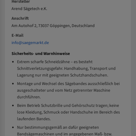
Hersteller
Arend Sägetech e.K.
Anschrift
Am Autohof 2, 73037 Göppingen, Deutschland
E-Mail
info@saegemarkt.de
Sicherheits- und Warnhinweise
Extrem scharfe Schneidzähne – es besteht
Schnittverletzungsgefahr. Handhabung, Transport und
Lagerung nur mit geeigneten Schutzhandschuhen.
Montage und Wechsel des Sägebandes ausschließlich bei
ausgeschalteter und vom Netz getrennter Maschine
durchführen.
Beim Betrieb Schutzbrille und Gehörschutz tragen; keine
lose Kleidung, Schmuck oder Handschuhe im Bereich des
laufenden Bandes.
Nur bestimmungsgemäß an dafür geeigneten
Bandsägemaschinen und im angegebenen Maß- bzw.