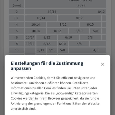
S
Zähne pro Zoll
(mm)
(ZpZ)
2
10/14
8/12
3
10/14
8/12
6/1
4
10/14
8/12
6/10
5/8
5
10/14
8/12
6/10
5/8
6
10/14
8/12
6/10
5/8
8
10/14
8/12
6/10
5/8
4/
10
8/12
6/10
5/8
4/6
12
8/12
6/10
4/6
×
Einstellungen für die Zustimmung
15
8/12
6/10
4/5
anpassen
20
4/6
4/5
30
4/5
4/5
Wir verwenden Cookies, damit Sie effizient navigieren und
50
4/5
3/4
bestimmte Funktionen ausführen können. Detaillierte
Informationen zu allen Cookies finden Sie unten unter jeder
80
3/4
Einwilligungskategorie. Die als „notwendig" kategorisierten
> 100
1,
Cookies werden in Ihrem Browser gespeichert, da sie für die
Aktivierung der grundlegenden Funktionalitäten der Website
VOLLMATERIAL
unerlässlich sind.
Zähne pro