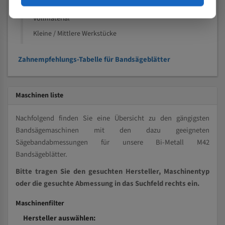
Kleine und mittlere Profile / Kleine Durchmesser
Vollmaterial
Kleine / Mittlere Werkstücke
Zahnempfehlungs-Tabelle für Bandsägeblätter
Maschinen liste
Nachfolgend finden Sie eine Übersicht zu den gängigsten
Bandsägemaschinen mit den dazu geeigneten
Sägebandabmessungen für unsere Bi-Metall M42
Bandsägeblätter.
Bitte tragen Sie den gesuchten Hersteller, Maschinentyp
oder die gesuchte Abmessung in das Suchfeld rechts ein.
Maschinenfilter
Hersteller auswählen: