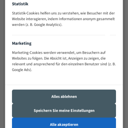
Statistik
Widerstandsfähig gegen Zahnbruch auch bei
schwierigen Werkstücken (Materialmischung,
Statistik-Cookies helfen uns zu verstehen, wie Besucher mit der
wechselnde Verbindungslängen)
Website interagieren, indem Informationen anonym gesammelt
Sehr geringe Vibration
werden (z. B. Google Analytics).
Äußerst verschleißfest
Marketing
Technische Beschreibung:
Marketing-Cookies werden verwendet, um Besuchern auf
Positiver Spanwinkel
Websites zu folgen. Die Absicht ist, Anzeigen zu zeigen, die
relevant und ansprechend für den einzelnen Benutzer sind (z. B.
Bandkörper aus hochlegiertem Federstahl
Google Ads).
Legierte HSS-beschichtete Zahnspitzen
Spezielle Zahngeometrie und Zahnteilung
Materialien:
Alles ablehnen
Stahl
Speichern Sie meine Einstellungen
Nichteisenmetalle
Speziell entwickelt für Profile / Rohre
Alle akzeptieren