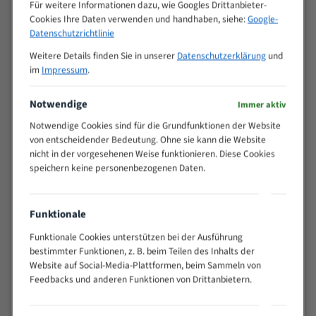
M (mm)
Für weitere Informationen dazu, wie Googles Drittanbieter-
Zoll (ZpZ)
)
Cookies Ihre Daten verwenden und handhaben, siehe:
Google-
>
Datenschutzrichtlinie
10/14
25
Weitere Details finden Sie in unserer
Datenschutzerklärung
und
15 - 40
8/12
im
Impressum
.
25 - 50
6/10
35 - 70
5/8
Notwendige
Immer aktiv
50 - 120
4/6
Notwendige Cookies sind für die Grundfunktionen der Website
80 - 180
3/4
von entscheidender Bedeutung. Ohne sie kann die Website
130 -
nicht in der vorgesehenen Weise funktionieren. Diese Cookies
2/3
350
speichern keine personenbezogenen Daten.
150 -
1,5/2
450
200 -
Funktionale
1,1/1,6
600
Funktionale Cookies unterstützen bei der Ausführung
> 500
0,75/1,25
bestimmter Funktionen, z. B. beim Teilen des Inhalts der
Vorteile:
Website auf Social-Media-Plattformen, beim Sammeln von
Feedbacks und anderen Funktionen von Drittanbietern.
Vielseitiges Bandsägeblatt für verschiedenste
Anwendungen