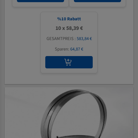
%
10
Rabatt
10 x 58,39 €
GESAMTPREIS :
583,84 €
Sparen:
64,87 €