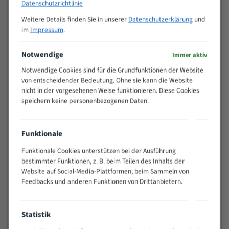
Datenschutzrichtlinie
>
10/14
Weitere Details finden Sie in unserer
Datenschutzerklärung
und
25
im
Impressum
.
15 - 40
8/12
25 - 50
6/10
Notwendige
Immer aktiv
35 - 70
5/8
Notwendige Cookies sind für die Grundfunktionen der Website
50 - 120
4/6
von entscheidender Bedeutung. Ohne sie kann die Website
80 - 180
3/4
nicht in der vorgesehenen Weise funktionieren. Diese Cookies
130 -
speichern keine personenbezogenen Daten.
2/3
350
150 -
1,5/2
450
Funktionale
200 -
1,1/1,6
Funktionale Cookies unterstützen bei der Ausführung
600
bestimmter Funktionen, z. B. beim Teilen des Inhalts der
> 500
0,75/1,25
Website auf Social-Media-Plattformen, beim Sammeln von
Feedbacks und anderen Funktionen von Drittanbietern.
Vorteile:
Vielseitiges Bandsägeblatt für verschiedenste
Anwendungen
Statistik
Widerstandsfähig gegen Zahnbruch auch bei