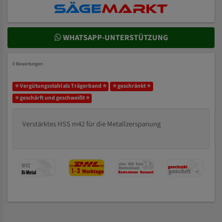
WHATSAPP-UNTERSTÜTZUNG
0 Bewertungen
⭐ Vergütungsstahl als Trägerband ⭐
⭐ geschränkt ⭐
⭐ geschärft und geschweißt ⭐
Verstärktes HSS m42 für die Metallzerspanung