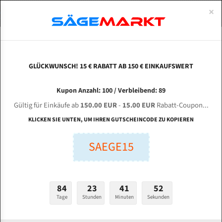
0
×
Spezialstahl Gehärtet
Uddeholm
Glatte
Eine Schneide, doppelte Fase
Spezialstahl
Standart
ÜBER UNS
DEUTSCH
Startseite
Bandsägeblätter Für Metall
Bi-Metal M42 (Standardgröße)
Hel
Uddeholm Gehärtet
Spezialstahl
Konvex
Zwei Schneiden, vierfache Fase
Uddeholm
gehärtete Zahnspitzen
ABOUTS
ENGLISH
GLÜCKWUNSCH! 15 € RABATT AB 150 € EINKAUFSWERT
Flexback
Gehärtete zahnspitzen
Konkav
Flexback Meterware
HELI GT 4235 für 4115 mm Bi-Metall
FRANCE
Kupon Anzahl: 100 / Verbleibend: 89
Dachzahnung
Bi-Metall Meterware
Bandsägeblätter
Gültig für Einkäufe ab
150.00 EUR
-
15.00 EUR
Rabatt-Coupon...
Fleischerei Bandsägeblätter
KLICKEN SIE UNTEN, UM IHREN GUTSCHEINCODE ZU KOPIEREN
Länge (mm):
Bandmesser Glatt Meterware
SAEGE15
mm
Bandmesser Dachzahnung Meterware
Breite (mm):
Konkav Meterware
mm
84
23
41
51
Konvex Meterware
Tage
Stunden
Minuten
Sekunden
Stärken + Zahnteilung:
mm