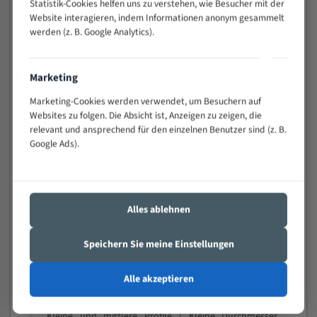
Statistik-Cookies helfen uns zu verstehen, wie Besucher mit der
schwierigen Werkstücken (Materialmischung,
Website interagieren, indem Informationen anonym gesammelt
wechselnde Verbindungslängen)
werden (z. B. Google Analytics).
Sehr geringe Vibration
Äußerst verschleißfest
Marketing
Marketing-Cookies werden verwendet, um Besuchern auf
Technische Beschreibung:
Websites zu folgen. Die Absicht ist, Anzeigen zu zeigen, die
Positiver Spanwinkel
relevant und ansprechend für den einzelnen Benutzer sind (z. B.
Google Ads).
Bandkörper aus hochlegiertem Federstahl
Legierte HSS-beschichtete Zahnspitzen
Spezielle Zahngeometrie und Zahnteilung
Alles ablehnen
Materialien:
Speichern Sie meine Einstellungen
Stahl
Nichteisenmetalle
Alle akzeptieren
Speziell entwickelt für Profile / Rohre
Kleine und mittlere Profile / Kleine Durchmesser