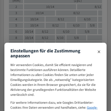
(mm)
(ZpZ)
2
10/14
8/12
3
10/14
8/12
6/1
4
10/14
8/12
6/10
5/8
5
10/14
8/12
6/10
5/8
6
10/14
8/12
6/10
5/8
8
10/14
8/12
6/10
5/8
4/
10
8/12
6/10
5/8
4/6
×
Einstellungen für die Zustimmung
12
8/12
6/10
4/6
anpassen
15
8/12
6/10
4/5
20
4/6
4/5
Wir verwenden Cookies, damit Sie effizient navigieren und
30
4/5
4/5
bestimmte Funktionen ausführen können. Detaillierte
Informationen zu allen Cookies finden Sie unten unter jeder
50
4/5
3/4
Einwilligungskategorie. Die als „notwendig" kategorisierten
80
3/4
Cookies werden in Ihrem Browser gespeichert, da sie für die
> 100
1,
Aktivierung der grundlegenden Funktionalitäten der Website
unerlässlich sind.
VOLLMATERIAL
Für weitere Informationen dazu, wie Googles Drittanbieter-
Zähne pro
Cookies Ihre Daten verwenden und handhaben, siehe:
Google-
M (mm)
Zoll (ZpZ)
)