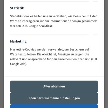
Anwendungen
Widerstandsfähig gegen Zahnbruch auch bei
Statistik
schwierigen Werkstücken (Materialmischung,
Statistik-Cookies helfen uns zu verstehen, wie Besucher mit der
wechselnde Verbindungslängen)
Website interagieren, indem Informationen anonym gesammelt
Sehr geringe Vibration
werden (z. B. Google Analytics).
Äußerst verschleißfest
Marketing
Technische Beschreibung:
Marketing-Cookies werden verwendet, um Besuchern auf
Positiver Spanwinkel
Websites zu folgen. Die Absicht ist, Anzeigen zu zeigen, die
relevant und ansprechend für den einzelnen Benutzer sind (z. B.
Bandkörper aus hochlegiertem Federstahl
Google Ads).
Legierte HSS-beschichtete Zahnspitzen
Spezielle Zahngeometrie und Zahnteilung
Materialien:
Alles ablehnen
Stahl
Speichern Sie meine Einstellungen
Nichteisenmetalle