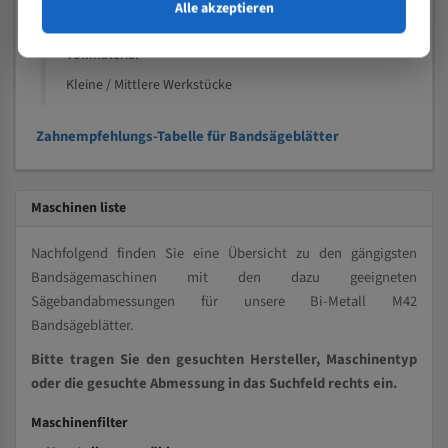
Speziell entwickelt für Profile / Rohre
Alle akzeptieren
Kleine und mittlere Profile / Kleine Durchmesser
Vollmaterial
Kleine / Mittlere Werkstücke
Zahnempfehlungs-Tabelle für Bandsägeblätter
Maschinen liste
Nachfolgend finden Sie eine Übersicht zu den gängigsten
Bandsägemaschinen mit den dazu geeigneten
Sägebandabmessungen für unsere Bi-Metall M42
Bandsägeblätter.
Bitte tragen Sie den gesuchten Hersteller, Maschinentyp
oder die gesuchte Abmessung in das Suchfeld rechts ein.
Maschinenfilter