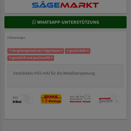
WHATSAPP-UNTERSTÜTZUNG
0 Bewertungen
⭐ Vergütungsstahl als Trägerband ⭐
⭐ geschränkt ⭐
⭐ geschärft und geschweißt ⭐
Verstärktes HSS m42 für die Metallzerspanung