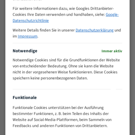
Zähne pro
M (mm)
Für weitere Informationen dazu, wie Googles Drittanbieter-
Zoll (ZpZ)
)
Cookies Ihre Daten verwenden und handhaben, siehe:
Google-
>
10/14
Datenschutzrichtlinie
25
Weitere Details finden Sie in unserer
Datenschutzerklärung
und
15 - 40
8/12
im
Impressum
.
25 - 50
6/10
35 - 70
5/8
Notwendige
Immer aktiv
50 - 120
4/6
Notwendige Cookies sind für die Grundfunktionen der Website
80 - 180
3/4
von entscheidender Bedeutung. Ohne sie kann die Website
130 -
2/3
nicht in der vorgesehenen Weise funktionieren. Diese Cookies
350
speichern keine personenbezogenen Daten.
150 -
1,5/2
450
200 -
Funktionale
1,1/1,6
600
Funktionale Cookies unterstützen bei der Ausführung
> 500
0,75/1,25
bestimmter Funktionen, z. B. beim Teilen des Inhalts der
Vorteile:
Website auf Social-Media-Plattformen, beim Sammeln von
Feedbacks und anderen Funktionen von Drittanbietern.
Vielseitiges Bandsägeblatt für verschiedenste