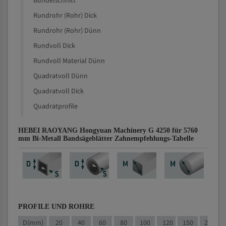
Bündelschnitt
Rundrohr (Rohr) Dick
Rundrohr (Rohr) Dünn
Rundvoll Dick
Rundvoll Material Dünn
Quadratvoll Dünn
Quadratvoll Dick
Quadratprofile
HEBEI RAOYANG Hongyuan Machinery G 4250 für 5760
mm Bi-Metall Bandsägeblätter Zahnempfehlungs-Tabelle
PROFILE UND ROHRE
D(mm)
20
40
60
80
100
120
150
200