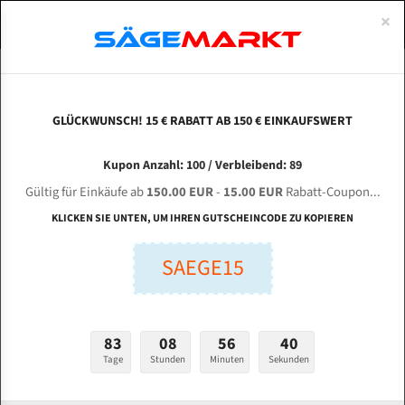
0
×
Spezialstahl Gehärtet
Uddeholm
Glatte
Eine Schneide, doppelte Fase
Spezialstahl
Standart
ÜBER UNS
DEUTSCH
Startseite
Bandsägeblätter Für Metall
Bi-Metal M42 (Standardgröße)
Heb
Uddeholm Gehärtet
Spezialstahl
Konvex
Zwei Schneiden, vierfache Fase
Uddeholm
gehärtete Zahnspitzen
ABOUTS
ENGLISH
GLÜCKWUNSCH! 15 € RABATT AB 150 € EINKAUFSWERT
Flexback
Gehärtete zahnspitzen
Konkav
Flexback Meterware
HEBEI RAOYANG Hongyuan Machinery G 4250
FRANCE
Kupon Anzahl: 100 / Verbleibend: 89
Dachzahnung
Bi-Metall Meterware
für 5760 mm Bi-Metall Bandsägeblätter
Gültig für Einkäufe ab
150.00 EUR
-
15.00 EUR
Rabatt-Coupon...
Fleischerei Bandsägeblätter
KLICKEN SIE UNTEN, UM IHREN GUTSCHEINCODE ZU KOPIEREN
Länge (mm):
Bandmesser Glatt Meterware
SAEGE15
mm
Bandmesser Dachzahnung Meterware
Breite (mm):
Konkav Meterware
mm
83
08
56
39
Konvex Meterware
Tage
Stunden
Minuten
Sekunden
Stärken + Zahnteilung:
mm