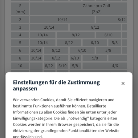
S
Zähne pro Zoll
(mm)
(ZpZ)
2
10/14
8/12
3
10/14
8/12
6/1
4
10/14
8/12
6/10
5/8
5
10/14
8/12
6/10
5/8
6
10/14
8/12
6/10
5/8
8
10/14
8/12
6/10
5/8
4/
10
8/12
6/10
5/8
4/6
12
8/12
6/10
4/6
×
Einstellungen für die Zustimmung
15
8/12
6/10
4/5
anpassen
20
4/6
4/5
30
4/5
4/5
Wir verwenden Cookies, damit Sie effizient navigieren und
50
4/5
3/4
bestimmte Funktionen ausführen können. Detaillierte
Informationen zu allen Cookies finden Sie unten unter jeder
80
3/4
Einwilligungskategorie. Die als „notwendig" kategorisierten
> 100
1,
Cookies werden in Ihrem Browser gespeichert, da sie für die
Aktivierung der grundlegenden Funktionalitäten der Website
VOLLMATERIAL
unerlässlich sind.