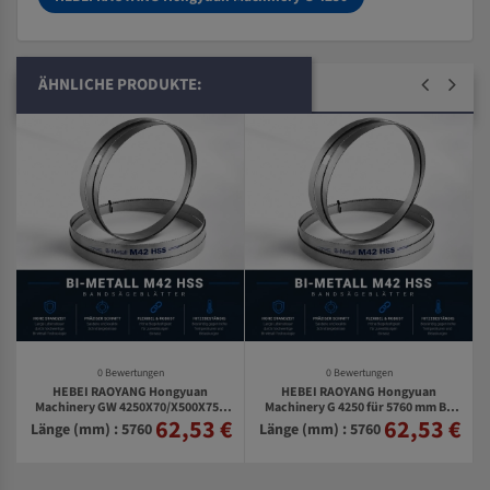
ÄHNLICHE PRODUKTE:
0 Bewertungen
0 Bewertungen
HEBEI RAOYANG Hongyuan
HEBEI RAOYANG Hongyuan
Machinery GW 4250X70/X500X750
Machinery G 4250 für 5760 mm Bi-
62,53 €
62,53 €
€
für 5760 mm Bi-Metall
Metall Bandsägeblätter
Länge (mm) : 5760
Länge (mm) : 5760
Bandsägeblätter