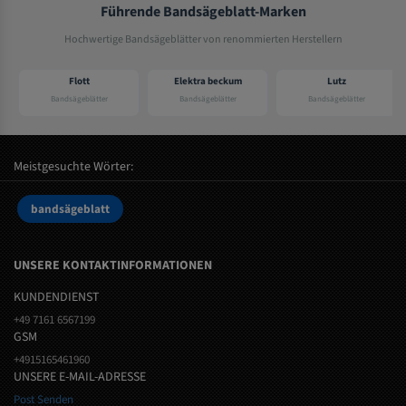
Führende Bandsägeblatt-Marken
Hochwertige Bandsägeblätter von renommierten Herstellern
Flott
Elektra beckum
Lutz
Bandsägeblätter
Bandsägeblätter
Bandsägeblätter
Meistgesuchte Wörter:
bandsägeblatt
UNSERE KONTAKTINFORMATIONEN
KUNDENDIENST
+49 7161 6567199
GSM
+4915165461960
UNSERE E-MAIL-ADRESSE
Post Senden