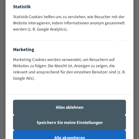
Widerstandsfähig gegen Zahnbruch auch bei
Statistik
schwierigen Werkstücken (Materialmischung,
Statistik-Cookies helfen uns zu verstehen, wie Besucher mit der
wechselnde Verbindungslängen)
Website interagieren, indem Informationen anonym gesammelt
Sehr geringe Vibration
werden (z. B. Google Analytics).
Äußerst verschleißfest
Marketing
Technische Beschreibung:
Marketing-Cookies werden verwendet, um Besuchern auf
Positiver Spanwinkel
Websites zu folgen. Die Absicht ist, Anzeigen zu zeigen, die
Bandkörper aus hochlegiertem Federstahl
relevant und ansprechend für den einzelnen Benutzer sind (z. B.
Google Ads).
Legierte HSS-beschichtete Zahnspitzen
Spezielle Zahngeometrie und Zahnteilung
Materialien:
Alles ablehnen
Stahl
Speichern Sie meine Einstellungen
Nichteisenmetalle
Speziell entwickelt für Profile / Rohre
Alle akzeptieren