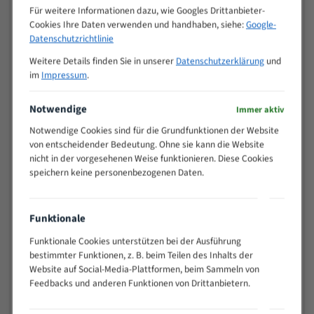
M (mm)
Zoll (ZpZ)
)
Für weitere Informationen dazu, wie Googles Drittanbieter-
Cookies Ihre Daten verwenden und handhaben, siehe:
Google-
>
10/14
Datenschutzrichtlinie
25
15 - 40
8/12
Weitere Details finden Sie in unserer
Datenschutzerklärung
und
im
Impressum
.
25 - 50
6/10
35 - 70
5/8
Notwendige
Immer aktiv
50 - 120
4/6
80 - 180
3/4
Notwendige Cookies sind für die Grundfunktionen der Website
von entscheidender Bedeutung. Ohne sie kann die Website
130 -
2/3
nicht in der vorgesehenen Weise funktionieren. Diese Cookies
350
speichern keine personenbezogenen Daten.
150 -
1,5/2
450
200 -
1,1/1,6
Funktionale
600
> 500
0,75/1,25
Funktionale Cookies unterstützen bei der Ausführung
bestimmter Funktionen, z. B. beim Teilen des Inhalts der
Vorteile:
Website auf Social-Media-Plattformen, beim Sammeln von
Feedbacks und anderen Funktionen von Drittanbietern.
Vielseitiges Bandsägeblatt für verschiedenste
Anwendungen