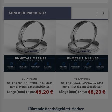
ÄHNLICHE PRODUKTE:
0 Bewertungen
0 Bewertungen
GELLER 300 INDUSTRIAL S für 4400
GELLER Industrial 300 A für 4400
0
mm Bi-Metall Bandsägeblätter
mm Bi-Metall Bandsägeblätter
48,20 €
48,20 €
€
Länge (mm) : 4400
Länge (mm) : 4400
Führende Bandsägeblatt-Marken