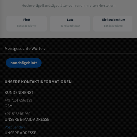
Hochwertige Bandsägeblätter von renommierten Herstellern
Flott
Lutz
Elektra beckum
Bandsägeblätter
Bandsägeblätter
Bandsägeblätter
Meistgesuchte Wörter:
bandsägeblatt
UNSERE KONTAKTINFORMATIONEN
KUNDENDIENST
+49 7161 6567199
GSM
+4915165461960
UNSERE E-MAIL-ADRESSE
Post Senden
UNSERE ADRESSE