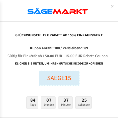
0
×
Spezialstahl Gehärtet
Uddeholm
Glatte
Eine Schneide, doppelte Fase
Spezialstahl
Standart
ÜBER UNS
DEUTSCH
Startseite
Bandsägeblätter Für Metall
Bi-Metal M42 (Standardgröße)
Gel
Uddeholm Gehärtet
Spezialstahl
Konvex
Zwei Schneiden, vierfache Fase
Uddeholm
gehärtete Zahnspitzen
ABOUTS
ENGLISH
GLÜCKWUNSCH! 15 € RABATT AB 150 € EINKAUFSWERT
Flexback
Gehärtete zahnspitzen
Konkav
Flexback Meterware
GELLER 300 INDUSTRIAL A für 4400 mm Bi-
FRANCE
Kupon Anzahl: 100 / Verbleibend: 89
Dachzahnung
Bi-Metall Meterware
Metall Bandsägeblätter
Gültig für Einkäufe ab
150.00 EUR
-
15.00 EUR
Rabatt-Coupon...
Fleischerei Bandsägeblätter
KLICKEN SIE UNTEN, UM IHREN GUTSCHEINCODE ZU KOPIEREN
Länge (mm):
Bandmesser Glatt Meterware
SAEGE15
mm
Bandmesser Dachzahnung Meterware
Breite (mm):
Konkav Meterware
mm
84
07
37
24
Konvex Meterware
Tage
Stunden
Minuten
Sekunden
Stärken + Zahnteilung:
mm