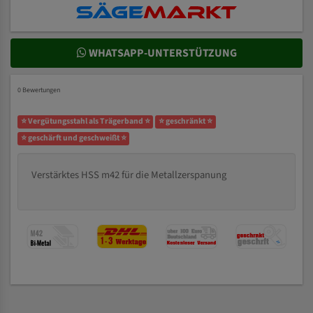
WHATSAPP-UNTERSTÜTZUNG
0 Bewertungen
⭐ Vergütungsstahl als Trägerband ⭐
⭐ geschränkt ⭐
⭐ geschärft und geschweißt ⭐
Verstärktes HSS m42 für die Metallzerspanung