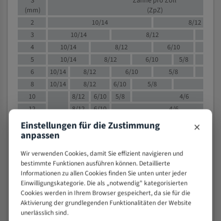
S
Zähne pro Zoll
(mm)
(ZpZ)
2
10/14
8/12
3
10/14
8/12
6/1
4
10/14
8/12
6/10
5/8
5
10/14
8/12
6/10
5/8
6
10/14
8/12
6/10
5/8
8
10/14
8/12
6/10
5/8
4/
10
8/12
6/10
5/8
4/6
12
8/12
6/10
4/6
15
8/12
6/10
4/5
×
Einstellungen für die Zustimmung
20
4/6
4/5
anpassen
30
4/5
4/5
Wir verwenden Cookies, damit Sie effizient navigieren und
50
4/5
3/4
bestimmte Funktionen ausführen können. Detaillierte
80
3/4
Informationen zu allen Cookies finden Sie unten unter jeder
Einwilligungskategorie. Die als „notwendig" kategorisierten
> 100
1,
Cookies werden in Ihrem Browser gespeichert, da sie für die
Aktivierung der grundlegenden Funktionalitäten der Website
VOLLMATERIAL
unerlässlich sind.
Zähne pro