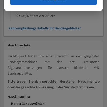
Kleine und mittlere Profile / Kleine Durchmesser
Vollmaterial
Kleine / Mittlere Werkstücke
Zahnempfehlungs-Tabelle für Bandsägeblätter
Maschinen liste
Nachfolgend finden Sie eine Übersicht zu den gängigsten
Bandsägemaschinen mit den dazu geeigneten
Sägebandabmessungen für unsere Bi-Metall M42
Bandsägeblätter.
Bitte tragen Sie den gesuchten Hersteller, Maschinentyp
oder die gesuchte Abmessung in das Suchfeld rechts ein.
Maschinenfilter
Hersteller auswählen: