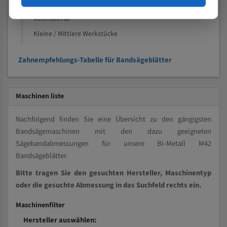
Kleine und mittlere Profile / Kleine Durchmesser
Vollmaterial
Kleine / Mittlere Werkstücke
Zahnempfehlungs-Tabelle für Bandsägeblätter
Maschinen liste
Nachfolgend finden Sie eine Übersicht zu den gängigsten
Bandsägemaschinen mit den dazu geeigneten
Sägebandabmessungen für unsere Bi-Metall M42
Bandsägeblätter.
Bitte tragen Sie den gesuchten Hersteller, Maschinentyp
oder die gesuchte Abmessung in das Suchfeld rechts ein.
Maschinenfilter
Hersteller auswählen: