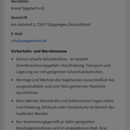
Hersteller
Arend Sägetech e.K.
Anschrift
Am Autohof 2, 73037 Göppingen, Deutschland
E-Mail
info@saegemarkt.de
Sicherheits- und Warnhinweise
Extrem scharfe Schneidzähne – es besteht
Schnittverletzungsgefahr. Handhabung, Transport und
Lagerung nur mit geeigneten Schutzhandschuhen.
Montage und Wechsel des Sägebandes ausschließlich bei
ausgeschalteter und vom Netz getrennter Maschine
durchführen.
Beim Betrieb Schutzbrille und Gehörschutz tragen; keine
lose Kleidung, Schmuck oder Handschuhe im Bereich des
laufenden Bandes.
Nur bestimmungsgemäß an dafür geeigneten
Bandsägemaschinen und im angegebenen Maß- bzw.