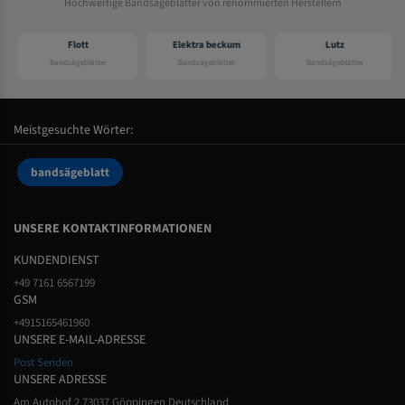
Hochwertige Bandsägeblätter von renommierten Herstellern
Flott
Elektra beckum
Lutz
Bandsägeblätter
Bandsägeblätter
Bandsägeblätter
Meistgesuchte Wörter:
bandsägeblatt
UNSERE KONTAKTINFORMATIONEN
KUNDENDIENST
+49 7161 6567199
GSM
+4915165461960
UNSERE E-MAIL-ADRESSE
Post Senden
UNSERE ADRESSE
Am Autohof 2 73037 Göppingen Deutschland