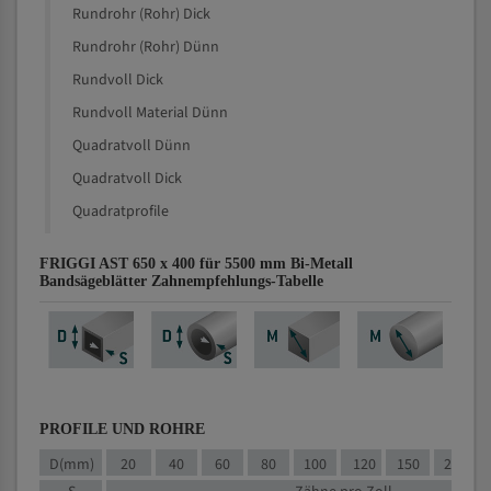
Rundrohr (Rohr) Dick
Rundrohr (Rohr) Dünn
Rundvoll Dick
Rundvoll Material Dünn
Quadratvoll Dünn
Quadratvoll Dick
Quadratprofile
FRIGGI AST 650 x 400 für 5500 mm Bi-Metall
Bandsägeblätter Zahnempfehlungs-Tabelle
PROFILE UND ROHRE
D(mm)
20
40
60
80
100
120
150
200