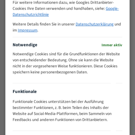
M (mm)
Für weitere Informationen dazu, wie Googles Drittanbieter-
Zoll (ZpZ)
)
Cookies Ihre Daten verwenden und handhaben, siehe:
Google-
>
Datenschutzrichtlinie
10/14
25
Weitere Details finden Sie in unserer
Datenschutzerklärung
und
15 - 40
8/12
im
Impressum
.
25 - 50
6/10
35 - 70
5/8
Notwendige
Immer aktiv
50 - 120
4/6
Notwendige Cookies sind für die Grundfunktionen der Website
80 - 180
3/4
von entscheidender Bedeutung. Ohne sie kann die Website
130 -
nicht in der vorgesehenen Weise funktionieren. Diese Cookies
2/3
350
speichern keine personenbezogenen Daten.
150 -
1,5/2
450
200 -
Funktionale
1,1/1,6
600
Funktionale Cookies unterstützen bei der Ausführung
> 500
0,75/1,25
bestimmter Funktionen, z. B. beim Teilen des Inhalts der
Vorteile:
Website auf Social-Media-Plattformen, beim Sammeln von
Feedbacks und anderen Funktionen von Drittanbietern.
Vielseitiges Bandsägeblatt für verschiedenste
Anwendungen