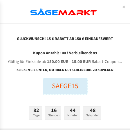
0
×
Spezialstahl Gehärtet
Uddeholm
Glatte
Eine Schneide, doppelte Fase
Spezialstahl
Standart
ÜBER UNS
DEUTSCH
Startseite
Bandsägeblätter Für Metall
Bi-Metal M42 (Standardgröße)
Fri
Uddeholm Gehärtet
Spezialstahl
Konvex
Zwei Schneiden, vierfache Fase
Uddeholm
gehärtete Zahnspitzen
ABOUTS
ENGLISH
GLÜCKWUNSCH! 15 € RABATT AB 150 € EINKAUFSWERT
Flexback
Gehärtete zahnspitzen
Konkav
Flexback Meterware
FRIGGI AST 650 x 400 für 5500 mm Bi-Metall
FRANCE
Kupon Anzahl: 100 / Verbleibend: 89
Dachzahnung
Bi-Metall Meterware
Bandsägeblätter
Gültig für Einkäufe ab
150.00 EUR
-
15.00 EUR
Rabatt-Coupon...
Fleischerei Bandsägeblätter
KLICKEN SIE UNTEN, UM IHREN GUTSCHEINCODE ZU KOPIEREN
Länge (mm):
Bandmesser Glatt Meterware
SAEGE15
mm
Bandmesser Dachzahnung Meterware
Breite (mm):
Konkav Meterware
mm
82
16
44
47
Konvex Meterware
Tage
Stunden
Minuten
Sekunden
Stärken + Zahnteilung:
mm