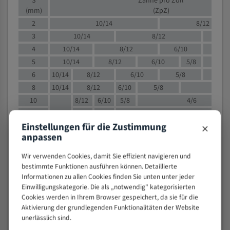
S
Zähne pro Zoll
(mm)
(ZpZ)
2
10/14
8/12
3
10/14
8/12
6/1
4
10/14
8/12
6/10
5/8
5
10/14
8/12
6/10
5/8
6
10/14
8/12
6/10
5/8
8
10/14
8/12
6/10
5/8
4/
10
8/12
6/10
5/8
4/6
12
8/12
6/10
4/6
×
Einstellungen für die Zustimmung
15
8/12
6/10
4/5
anpassen
20
4/6
4/5
30
4/5
4/5
Wir verwenden Cookies, damit Sie effizient navigieren und
50
4/5
3/4
bestimmte Funktionen ausführen können. Detaillierte
Informationen zu allen Cookies finden Sie unten unter jeder
80
3/4
Einwilligungskategorie. Die als „notwendig" kategorisierten
> 100
1,
Cookies werden in Ihrem Browser gespeichert, da sie für die
Aktivierung der grundlegenden Funktionalitäten der Website
VOLLMATERIAL
unerlässlich sind.
Zähne pro