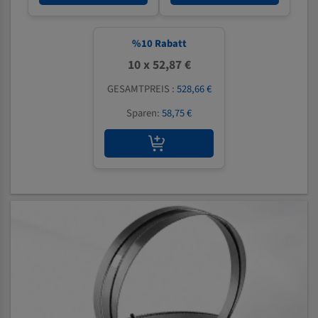
%
10
Rabatt
10 x 52,87 €
GESAMTPREIS :
528,66 €
Sparen:
58,75 €