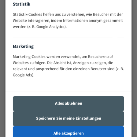
Statistik
Widerstandsfähig gegen Zahnbruch auch bei
schwierigen Werkstücken (Materialmischung,
Statistik-Cookies helfen uns zu verstehen, wie Besucher mit der
wechselnde Verbindungslängen)
Website interagieren, indem Informationen anonym gesammelt
Sehr geringe Vibration
werden (z. B. Google Analytics).
Äußerst verschleißfest
Marketing
Technische Beschreibung:
Marketing-Cookies werden verwendet, um Besuchern auf
Positiver Spanwinkel
Websites zu folgen. Die Absicht ist, Anzeigen zu zeigen, die
relevant und ansprechend für den einzelnen Benutzer sind (z. B.
Bandkörper aus hochlegiertem Federstahl
Google Ads).
Legierte HSS-beschichtete Zahnspitzen
Spezielle Zahngeometrie und Zahnteilung
Materialien:
Alles ablehnen
Stahl
Speichern Sie meine Einstellungen
Nichteisenmetalle
Speziell entwickelt für Profile / Rohre
Alle akzeptieren