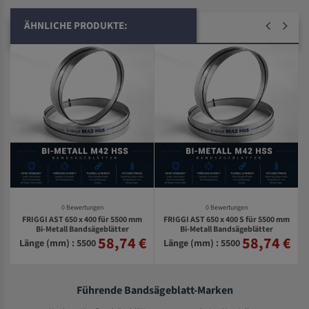
ÄHNLICHE PRODUKTE:
0 Bewertungen
0 Bewertungen
FRIGGI AST 650 x 400 für 5500 mm
FRIGGI AST 650 x 400 S für 5500 mm
Bi-Metall Bandsägeblätter
Bi-Metall Bandsägeblätter
58,74 €
58,74 €
€
Länge (mm) : 5500
Länge (mm) : 5500
Führende Bandsägeblatt-Marken