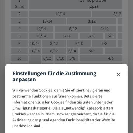
S
Zähne pro Zoll
(mm)
(ZpZ)
2
10/14
8/12
3
10/14
8/12
6/1
4
10/14
8/12
6/10
5/8
5
10/14
8/12
6/10
5/8
6
10/14
8/12
6/10
5/8
8
10/14
8/12
6/10
5/8
4/
10
8/12
6/10
5/8
4/6
12
8/12
6/10
4/6
×
Einstellungen für die Zustimmung
15
8/12
6/10
4/5
anpassen
20
4/6
4/5
30
4/5
4/5
Wir verwenden Cookies, damit Sie effizient navigieren und
50
4/5
3/4
bestimmte Funktionen ausführen können. Detaillierte
Informationen zu allen Cookies finden Sie unten unter jeder
80
3/4
Einwilligungskategorie. Die als „notwendig" kategorisierten
> 100
1,
Cookies werden in Ihrem Browser gespeichert, da sie für die
Aktivierung der grundlegenden Funktionalitäten der Website
VOLLMATERIAL
unerlässlich sind.
Zähne pro