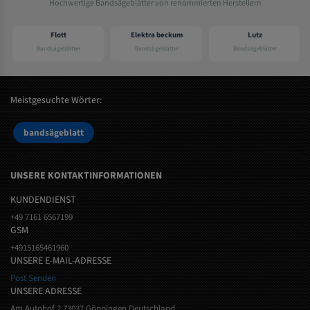
Hochwertige Bandsägeblätter von renommierten Herstellern
Flott
Elektra beckum
Lutz
Bandsägeblätter
Bandsägeblätter
Bandsägeblätter
Meistgesuchte Wörter:
bandsägeblatt
UNSERE KONTAKTINFORMATIONEN
KUNDENDIENST
+49 7161 6567199
GSM
+4915165461960
UNSERE E-MAIL-ADRESSE
Post Senden
UNSERE ADRESSE
Am Autohof 2 73037 Göppingen Deutschland