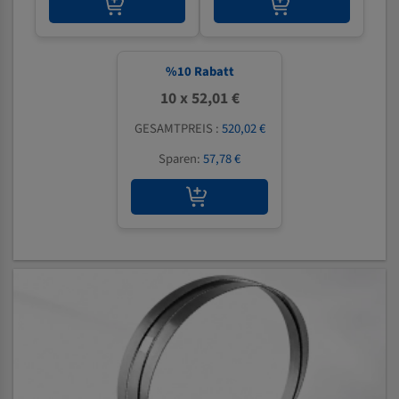
%
10
Rabatt
10 x 52,01 €
GESAMTPREIS :
520,02 €
Sparen:
57,78 €