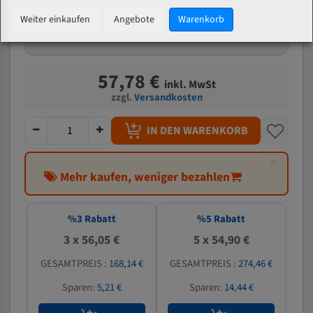
mm
Weiter einkaufen
Angebote
Warenkorb
Welche Zahn soll ich wählen?
57,78 €
inkl. MwSt
zzgl.
Versandkosten
IN DEN WARENKORB
×
Mehr kaufen, weniger bezahlen
%
3
Rabatt
%
5
Rabatt
3 x 56,05 €
5 x 54,90 €
GESAMTPREIS :
168,14 €
GESAMTPREIS :
274,46 €
Sparen:
5,21 €
Sparen:
14,44 €