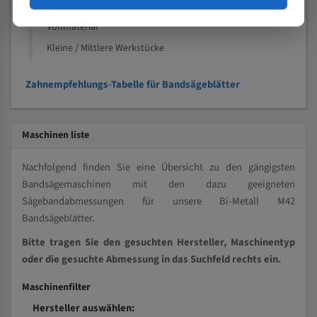
Kleine und mittlere Profile / Kleine Durchmesser
Vollmaterial
Kleine / Mittlere Werkstücke
Zahnempfehlungs-Tabelle für Bandsägeblätter
Maschinen liste
Nachfolgend finden Sie eine Übersicht zu den gängigsten
Bandsägemaschinen mit den dazu geeigneten
Sägebandabmessungen für unsere Bi-Metall M42
Bandsägeblätter.
Bitte tragen Sie den gesuchten Hersteller, Maschinentyp
oder die gesuchte Abmessung in das Suchfeld rechts ein.
Maschinenfilter
Hersteller auswählen: