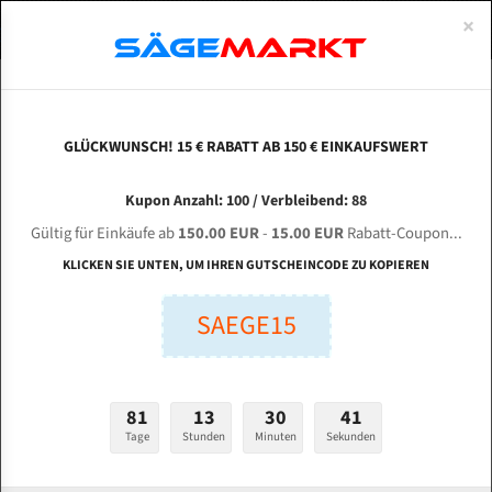
0
×
Spezialstahl Gehärtet
Uddeholm
Glatte
Eine Schneide, doppelte Fase
Spezialstahl
Standart
ÜBER UNS
DEUTSCH
Startseite
Bandsägeblätter Für Metall
Bi-Metal M42 (Standardgröße)
For
Uddeholm Gehärtet
Spezialstahl
Konvex
Zwei Schneiden, vierfache Fase
Uddeholm
gehärtete Zahnspitzen
ABOUTS
ENGLISH
GLÜCKWUNSCH! 15 € RABATT AB 150 € EINKAUFSWERT
Flexback
Gehärtete zahnspitzen
Konkav
Flexback Meterware
FORTE 500 für 5400 mm Bi-Metall
FRANCE
Kupon Anzahl: 100 / Verbleibend: 88
Dachzahnung
Bi-Metall Meterware
Bandsägeblätter
Gültig für Einkäufe ab
150.00 EUR
-
15.00 EUR
Rabatt-Coupon...
Bandsägeblätter für Forte
Fleischerei Bandsägeblätter
KLICKEN SIE UNTEN, UM IHREN GUTSCHEINCODE ZU KOPIEREN
Bandmesser Glatt Meterware
SAEGE15
Länge (mm):
Bandmesser Dachzahnung Meterware
mm
Breite (mm):
Konkav Meterware
81
13
30
41
mm
Konvex Meterware
Tage
Stunden
Minuten
Sekunden
Stärken + Zahnteilung: