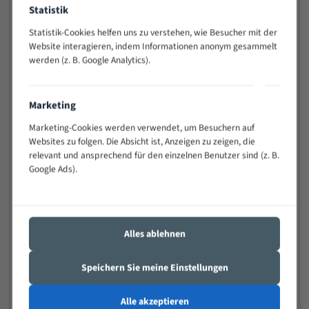
Statistik
Widerstandsfähig gegen Zahnbruch auch bei
schwierigen Werkstücken (Materialmischung,
Statistik-Cookies helfen uns zu verstehen, wie Besucher mit der
wechselnde Verbindungslängen)
Website interagieren, indem Informationen anonym gesammelt
Sehr geringe Vibration
werden (z. B. Google Analytics).
Äußerst verschleißfest
Marketing
Technische Beschreibung:
Marketing-Cookies werden verwendet, um Besuchern auf
Positiver Spanwinkel
Websites zu folgen. Die Absicht ist, Anzeigen zu zeigen, die
relevant und ansprechend für den einzelnen Benutzer sind (z. B.
Bandkörper aus hochlegiertem Federstahl
Google Ads).
Legierte HSS-beschichtete Zahnspitzen
Spezielle Zahngeometrie und Zahnteilung
Materialien:
Alles ablehnen
Stahl
Speichern Sie meine Einstellungen
Nichteisenmetalle
Speziell entwickelt für Profile / Rohre
Alle akzeptieren