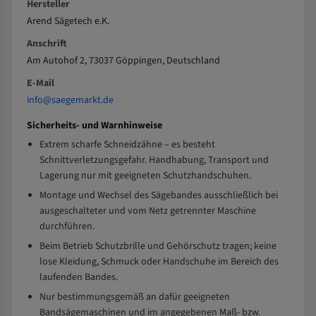
Hersteller
Arend Sägetech e.K.
Anschrift
Am Autohof 2, 73037 Göppingen, Deutschland
E-Mail
info@saegemarkt.de
Sicherheits- und Warnhinweise
Extrem scharfe Schneidzähne – es besteht
Schnittverletzungsgefahr. Handhabung, Transport und
Lagerung nur mit geeigneten Schutzhandschuhen.
Montage und Wechsel des Sägebandes ausschließlich bei
ausgeschalteter und vom Netz getrennter Maschine
durchführen.
Beim Betrieb Schutzbrille und Gehörschutz tragen; keine
lose Kleidung, Schmuck oder Handschuhe im Bereich des
laufenden Bandes.
Nur bestimmungsgemäß an dafür geeigneten
Bandsägemaschinen und im angegebenen Maß- bzw.