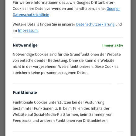
M (mm)
Für weitere Informationen dazu, wie Googles Drittanbieter-
Zoll (ZpZ)
)
Cookies Ihre Daten verwenden und handhaben, siehe:
Google-
>
Datenschutzrichtlinie
10/14
25
Weitere Details finden Sie in unserer
Datenschutzerklärung
und
15 - 40
8/12
im
Impressum
.
25 - 50
6/10
35 - 70
5/8
Notwendige
Immer aktiv
50 - 120
4/6
Notwendige Cookies sind für die Grundfunktionen der Website
80 - 180
3/4
von entscheidender Bedeutung. Ohne sie kann die Website
130 -
nicht in der vorgesehenen Weise funktionieren. Diese Cookies
2/3
350
speichern keine personenbezogenen Daten.
150 -
1,5/2
450
200 -
Funktionale
1,1/1,6
600
Funktionale Cookies unterstützen bei der Ausführung
> 500
0,75/1,25
bestimmter Funktionen, z. B. beim Teilen des Inhalts der
Vorteile:
Website auf Social-Media-Plattformen, beim Sammeln von
Feedbacks und anderen Funktionen von Drittanbietern.
Vielseitiges Bandsägeblatt für verschiedenste
Anwendungen