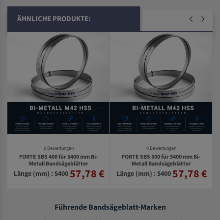
ÄHNLICHE PRODUKTE:
0 Bewertungen
0 Bewertungen
FORTE SBS 400 für 5400 mm Bi-
FORTE SBS 500 für 5400 mm Bi-
Metall Bandsägeblätter
Metall Bandsägeblätter
57,78 €
57,78 €
€
Länge (mm) : 5400
Länge (mm) : 5400
Führende Bandsägeblatt-Marken