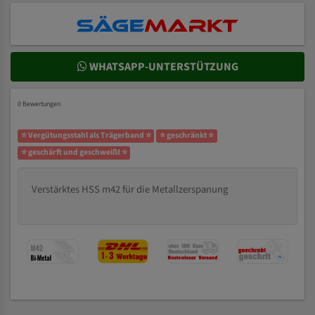
WHATSAPP-UNTERSTÜTZUNG
0 Bewertungen
⭐ Vergütungsstahl als Trägerband ⭐
⭐ geschränkt ⭐
⭐ geschärft und geschweißt ⭐
Verstärktes HSS m42 für die Metallzerspanung