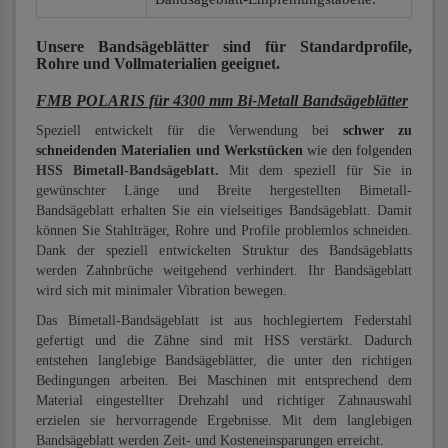
Unsere Bandsägeblätter
sind für Standardprofile,
Rohre und Vollmaterialien
geeignet.
FMB POLARIS für 4300 mm Bi-Metall Bandsägeblätter
Speziell entwickelt für die Verwendung bei
schwer zu
schneidenden Materialien und Werkstücken
wie den folgenden
HSS Bimetall-Bandsägeblatt.
Mit dem speziell für Sie in
gewünschter Länge und Breite hergestellten Bimetall-
Bandsägeblatt erhalten Sie ein vielseitiges Bandsägeblatt. Damit
können Sie Stahlträger, Rohre und Profile problemlos schneiden.
Dank der speziell entwickelten Struktur des Bandsägeblatts
werden Zahnbrüche weitgehend verhindert. Ihr Bandsägeblatt
wird sich mit minimaler Vibration bewegen.
Das Bimetall-Bandsägeblatt ist aus hochlegiertem Federstahl
gefertigt und die Zähne sind mit HSS verstärkt. Dadurch
entstehen langlebige Bandsägeblätter, die unter den richtigen
Bedingungen arbeiten. Bei Maschinen mit entsprechend dem
Material eingestellter Drehzahl und richtiger Zahnauswahl
erzielen sie hervorragende Ergebnisse. Mit dem langlebigen
Bandsägeblatt werden Zeit- und Kosteneinsparungen erreicht.