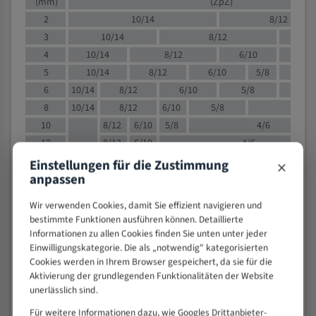
(mm)
(ZpZ)
2
10/14
8/12
3
10/14
8/12
6/1
4
10/14
8/12
6/10
5/8
5
10/14
8/12
6/10
5/8
6
10/14
8/12
6/10
5/8
8
10/14
8/12
6/10
5/8
4/
10
8/12
6/10
5/8
4/6
12
8/12
6/10
4/6
15
8/12
6/10
4/5
×
Einstellungen für die Zustimmung
anpassen
20
4/6
4/5
30
4/5
4/5
Wir verwenden Cookies, damit Sie effizient navigieren und
50
4/5
3/4
bestimmte Funktionen ausführen können. Detaillierte
80
3/4
Informationen zu allen Cookies finden Sie unten unter jeder
Einwilligungskategorie. Die als „notwendig" kategorisierten
> 100
1,
Cookies werden in Ihrem Browser gespeichert, da sie für die
Aktivierung der grundlegenden Funktionalitäten der Website
VOLLMATERIAL
unerlässlich sind.
Zähne pro
M (mm)
Für weitere Informationen dazu, wie Googles Drittanbieter-
Zoll (ZpZ)
)