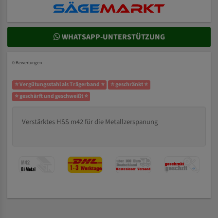
WHATSAPP-UNTERSTÜTZUNG
0 Bewertungen
⭐ Vergütungsstahl als Trägerband ⭐
⭐ geschränkt ⭐
⭐ geschärft und geschweißt ⭐
Verstärktes HSS m42 für die Metallzerspanung