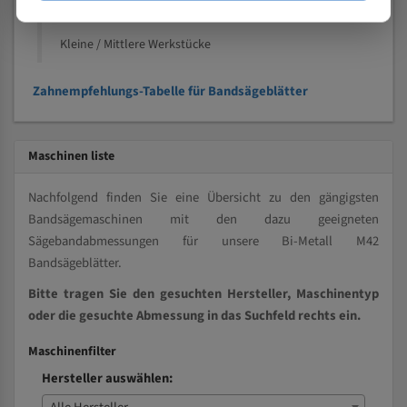
Vollmaterial
Kleine / Mittlere Werkstücke
Zahnempfehlungs-Tabelle für Bandsägeblätter
Maschinen liste
Nachfolgend finden Sie eine Übersicht zu den gängigsten
Bandsägemaschinen mit den dazu geeigneten
Sägebandabmessungen für unsere Bi-Metall M42
Bandsägeblätter.
Bitte tragen Sie den gesuchten Hersteller, Maschinentyp
oder die gesuchte Abmessung in das Suchfeld rechts ein.
Maschinenfilter
Hersteller auswählen: