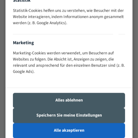
Statistik
schwierigen Werkstücken (Materialmischung,
Statistik-Cookies helfen uns zu verstehen, wie Besucher mit der
wechselnde Verbindungslängen)
Website interagieren, indem Informationen anonym gesammelt
Sehr geringe Vibration
werden (z. B. Google Analytics).
Äußerst verschleißfest
Marketing
Technische Beschreibung:
Marketing-Cookies werden verwendet, um Besuchern auf
Positiver Spanwinkel
Websites zu folgen. Die Absicht ist, Anzeigen zu zeigen, die
relevant und ansprechend für den einzelnen Benutzer sind (z. B.
Bandkörper aus hochlegiertem Federstahl
Google Ads).
Legierte HSS-beschichtete Zahnspitzen
Spezielle Zahngeometrie und Zahnteilung
Materialien:
Alles ablehnen
Stahl
Speichern Sie meine Einstellungen
Nichteisenmetalle
Speziell entwickelt für Profile / Rohre
Alle akzeptieren
Kleine und mittlere Profile / Kleine Durchmesser