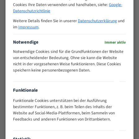
Cookies Ihre Daten verwenden und handhaben, siehe:
Google-
>
10/14
Datenschutzrichtlinie
25
15 - 40
8/12
Weitere Details finden Sie in unserer
Datenschutzerklärung
und
im
Impressum
.
25 - 50
6/10
35 - 70
5/8
Notwendige
Immer aktiv
50 - 120
4/6
Notwendige Cookies sind für die Grundfunktionen der Website
80 - 180
3/4
von entscheidender Bedeutung. Ohne sie kann die Website
130 -
2/3
nicht in der vorgesehenen Weise funktionieren. Diese Cookies
350
speichern keine personenbezogenen Daten.
150 -
1,5/2
450
200 -
Funktionale
1,1/1,6
600
Funktionale Cookies unterstützen bei der Ausführung
> 500
0,75/1,25
bestimmter Funktionen, z. B. beim Teilen des Inhalts der
Vorteile:
Website auf Social-Media-Plattformen, beim Sammeln von
Feedbacks und anderen Funktionen von Drittanbietern.
Vielseitiges Bandsägeblatt für verschiedenste
Anwendungen
Widerstandsfähig gegen Zahnbruch auch bei