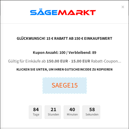
0
×
Spezialstahl Gehärtet
Uddeholm
Glatte
Eine Schneide, doppelte Fase
Spezialstahl
Standart
ÜBER UNS
DEUTSCH
Startseite
Bandsägeblätter Für Metall
Bi-Metal M42 (Standardgröße)
Fmb
Uddeholm Gehärtet
Spezialstahl
Konvex
Zwei Schneiden, vierfache Fase
Uddeholm
gehärtete Zahnspitzen
ABOUTS
ENGLISH
GLÜCKWUNSCH! 15 € RABATT AB 150 € EINKAUFSWERT
Flexback
Gehärtete zahnspitzen
Konkav
Flexback Meterware
FMB POLARIS für 4300 mm Bi-Metall
FRANCE
Kupon Anzahl: 100 / Verbleibend: 89
Dachzahnung
Bi-Metall Meterware
Bandsägeblätter
Gültig für Einkäufe ab
150.00 EUR
-
15.00 EUR
Rabatt-Coupon...
Fleischerei Bandsägeblätter
KLICKEN SIE UNTEN, UM IHREN GUTSCHEINCODE ZU KOPIEREN
Länge (mm):
Bandmesser Glatt Meterware
SAEGE15
mm
Bandmesser Dachzahnung Meterware
Breite (mm):
Konkav Meterware
mm
84
21
40
57
Konvex Meterware
Tage
Stunden
Minuten
Sekunden
Stärken + Zahnteilung:
mm