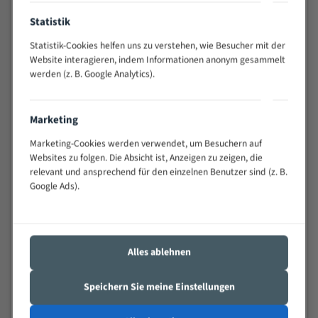
Anwendungen
Statistik
Widerstandsfähig gegen Zahnbruch auch bei
schwierigen Werkstücken (Materialmischung,
Statistik-Cookies helfen uns zu verstehen, wie Besucher mit der
wechselnde Verbindungslängen)
Website interagieren, indem Informationen anonym gesammelt
werden (z. B. Google Analytics).
Sehr geringe Vibration
Äußerst verschleißfest
Marketing
Technische Beschreibung:
Marketing-Cookies werden verwendet, um Besuchern auf
Positiver Spanwinkel
Websites zu folgen. Die Absicht ist, Anzeigen zu zeigen, die
relevant und ansprechend für den einzelnen Benutzer sind (z. B.
Bandkörper aus hochlegiertem Federstahl
Google Ads).
Legierte HSS-beschichtete Zahnspitzen
Spezielle Zahngeometrie und Zahnteilung
Alles ablehnen
Materialien:
Stahl
Speichern Sie meine Einstellungen
Nichteisenmetalle