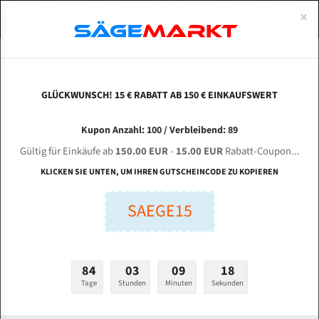
0
×
Spezialstahl Gehärtet
Uddeholm
Glatte
Eine Schneide, doppelte Fase
Spezialstahl
Standart
ÜBER UNS
DEUTSCH
Startseite
Bandsägeblätter Für Metall
Bi-Metal M42 (Standardgröße)
Epp
Uddeholm Gehärtet
Spezialstahl
Konvex
Zwei Schneiden, vierfache Fase
Uddeholm
gehärtete Zahnspitzen
ABOUTS
ENGLISH
GLÜCKWUNSCH! 15 € RABATT AB 150 € EINKAUFSWERT
Flexback
Gehärtete zahnspitzen
Konkav
Flexback Meterware
EPPLE E-BS 320 HL E-Line für 4160 mm Bi-
FRANCE
Kupon Anzahl: 100 / Verbleibend: 89
Dachzahnung
Bi-Metall Meterware
Metall Bandsägeblätter
Gültig für Einkäufe ab
150.00 EUR
-
15.00 EUR
Rabatt-Coupon...
Bandsägeblätter für Epple
Fleischerei Bandsägeblätter
KLICKEN SIE UNTEN, UM IHREN GUTSCHEINCODE ZU KOPIEREN
Bandmesser Glatt Meterware
SAEGE15
Länge (mm):
Bandmesser Dachzahnung Meterware
mm
Breite (mm):
Konkav Meterware
84
03
09
17
mm
Konvex Meterware
Tage
Stunden
Minuten
Sekunden
Stärken + Zahnteilung: