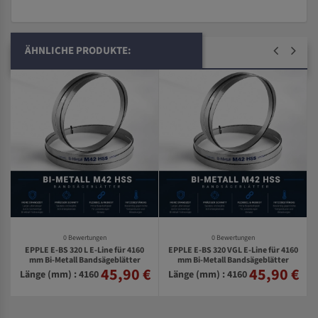
ÄHNLICHE PRODUKTE:
0 Bewertungen
0 Bewertungen
EPPLE E-BS 320 L E-Line für 4160
EPPLE E-BS 320 VGL E-Line für 4160
mm Bi-Metall Bandsägeblätter
mm Bi-Metall Bandsägeblätter
45,90 €
45,90 €
€
Länge (mm) : 4160
Länge (mm) : 4160