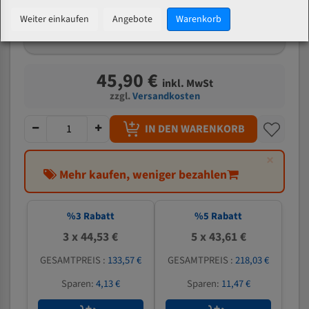
mm
Weiter einkaufen
Angebote
Warenkorb
Welche Zahn soll ich wählen?
45,90 €
inkl. MwSt
zzgl.
Versandkosten
IN DEN WARENKORB
×
Mehr kaufen, weniger bezahlen
%
3
Rabatt
%
5
Rabatt
3 x 44,53 €
5 x 43,61 €
GESAMTPREIS :
133,57 €
GESAMTPREIS :
218,03 €
Sparen:
4,13 €
Sparen:
11,47 €