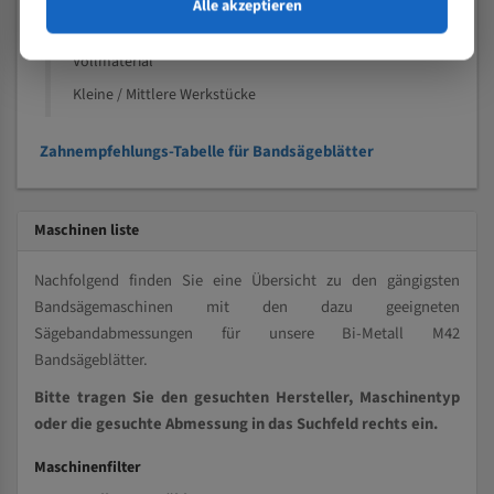
Alle akzeptieren
Speziell entwickelt für Profile / Rohre
Kleine und mittlere Profile / Kleine Durchmesser
Vollmaterial
Kleine / Mittlere Werkstücke
Zahnempfehlungs-Tabelle für Bandsägeblätter
Maschinen liste
Nachfolgend finden Sie eine Übersicht zu den gängigsten
Bandsägemaschinen mit den dazu geeigneten
Sägebandabmessungen für unsere Bi-Metall M42
Bandsägeblätter.
Bitte tragen Sie den gesuchten Hersteller, Maschinentyp
oder die gesuchte Abmessung in das Suchfeld rechts ein.
Maschinenfilter