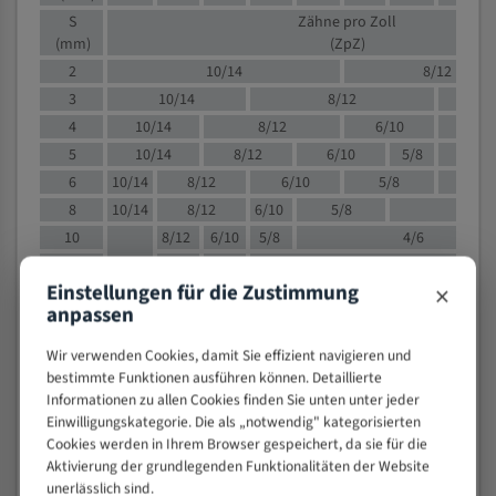
S
Zähne pro Zoll
(mm)
(ZpZ)
2
10/14
8/12
3
10/14
8/12
6/1
4
10/14
8/12
6/10
5/8
5
10/14
8/12
6/10
5/8
6
10/14
8/12
6/10
5/8
8
10/14
8/12
6/10
5/8
4/
10
8/12
6/10
5/8
4/6
12
8/12
6/10
4/6
×
Einstellungen für die Zustimmung
15
8/12
6/10
4/5
anpassen
20
4/6
4/5
30
4/5
4/5
Wir verwenden Cookies, damit Sie effizient navigieren und
50
4/5
3/4
bestimmte Funktionen ausführen können. Detaillierte
Informationen zu allen Cookies finden Sie unten unter jeder
80
3/4
Einwilligungskategorie. Die als „notwendig" kategorisierten
> 100
1,
Cookies werden in Ihrem Browser gespeichert, da sie für die
Aktivierung der grundlegenden Funktionalitäten der Website
VOLLMATERIAL
unerlässlich sind.