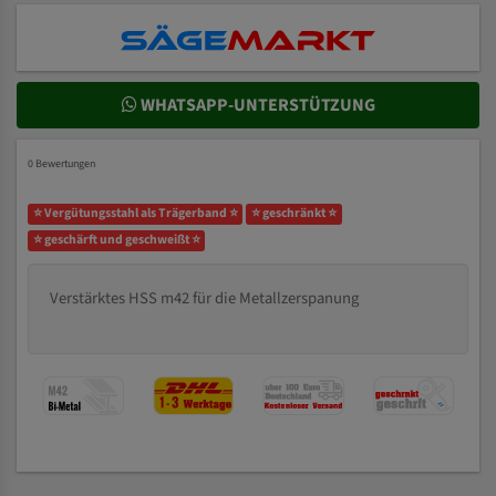
WHATSAPP-UNTERSTÜTZUNG
0 Bewertungen
⭐ Vergütungsstahl als Trägerband ⭐
⭐ geschränkt ⭐
⭐ geschärft und geschweißt ⭐
Verstärktes HSS m42 für die Metallzerspanung