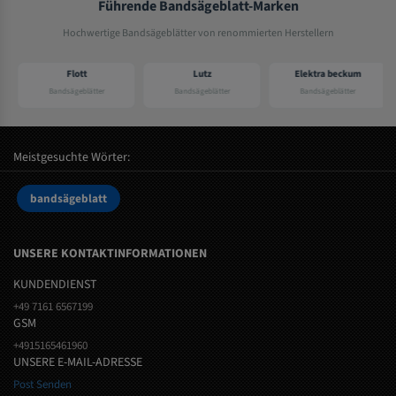
Führende Bandsägeblatt-Marken
Hochwertige Bandsägeblätter von renommierten Herstellern
Flott
Lutz
Elektra beckum
Bandsägeblätter
Bandsägeblätter
Bandsägeblätter
Meistgesuchte Wörter:
bandsägeblatt
UNSERE KONTAKTINFORMATIONEN
KUNDENDIENST
+49 7161 6567199
GSM
+4915165461960
UNSERE E-MAIL-ADRESSE
Post Senden