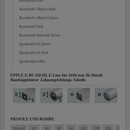
Bündelschnitt
Rundrohr (Rohr) Dick
Rundrohr (Rohr) Dünn
Rundvoll Dick
Rundvoll Material Dünn
Quadratvoll Dünn
Quadratvoll Dick
Quadratprofile
EPPLE E-BS 320 HL E-Line für 4160 mm Bi-Metall
Bandsägeblätter Zahnempfehlungs-Tabelle
PROFILE UND ROHRE
D(mm)
20
40
60
80
100
120
150
200