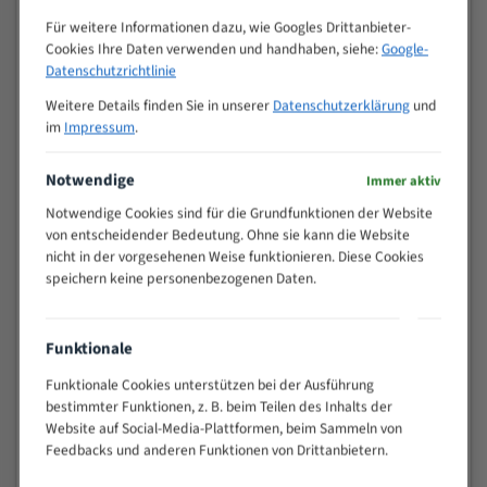
Zähne pro
M (mm)
Für weitere Informationen dazu, wie Googles Drittanbieter-
Zoll (ZpZ)
)
Cookies Ihre Daten verwenden und handhaben, siehe:
Google-
>
Datenschutzrichtlinie
10/14
25
Weitere Details finden Sie in unserer
Datenschutzerklärung
und
15 - 40
8/12
im
Impressum
.
25 - 50
6/10
35 - 70
5/8
Notwendige
Immer aktiv
50 - 120
4/6
Notwendige Cookies sind für die Grundfunktionen der Website
80 - 180
3/4
von entscheidender Bedeutung. Ohne sie kann die Website
130 -
nicht in der vorgesehenen Weise funktionieren. Diese Cookies
2/3
350
speichern keine personenbezogenen Daten.
150 -
1,5/2
450
200 -
Funktionale
1,1/1,6
600
Funktionale Cookies unterstützen bei der Ausführung
> 500
0,75/1,25
bestimmter Funktionen, z. B. beim Teilen des Inhalts der
Website auf Social-Media-Plattformen, beim Sammeln von
Vorteile:
Feedbacks und anderen Funktionen von Drittanbietern.
Vielseitiges Bandsägeblatt für verschiedenste