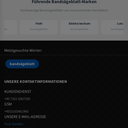
Führende Bandsägeblatt-Marken
Hochwertige Bandsägeblätter von renommierten Herstellern
Flott
Elektra beckum
Lutz
Bandsägeblätter
Bandsägeblätter
Bandsägeblätter
Meistgesuchte Wörter:
bandsägeblatt
UNSERE KONTAKTINFORMATIONEN
KUNDENDIENST
+49 7161 6567199
GSM
+4915165461960
UNSERE E-MAIL-ADRESSE
Post Senden