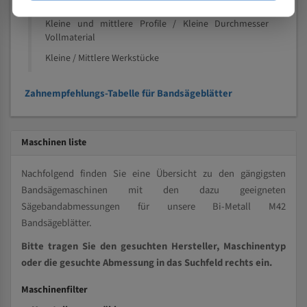
Speziell entwickelt für Profile / Rohre
Kleine und mittlere Profile / Kleine Durchmesser
Vollmaterial
Kleine / Mittlere Werkstücke
Zahnempfehlungs-Tabelle für Bandsägeblätter
Maschinen liste
Nachfolgend finden Sie eine Übersicht zu den gängigsten
Bandsägemaschinen mit den dazu geeigneten
Sägebandabmessungen für unsere Bi-Metall M42
Bandsägeblätter.
Bitte tragen Sie den gesuchten Hersteller, Maschinentyp
oder die gesuchte Abmessung in das Suchfeld rechts ein.
Maschinenfilter