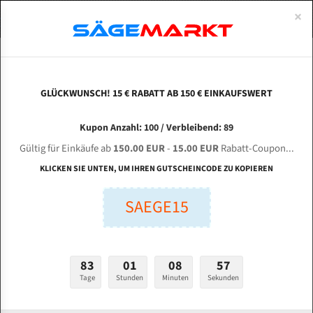
0
×
Spezialstahl Gehärtet
Uddeholm
Glatte
Eine Schneide, doppelte Fase
Spezialstahl
Standart
ÜBER UNS
DEUTSCH
Startseite
Bandsägeblätter Für Metall
Bi-Metal M42 (Standardgröße)
Don
Uddeholm Gehärtet
Spezialstahl
Konvex
Zwei Schneiden, vierfache Fase
Uddeholm
gehärtete Zahnspitzen
ABOUTS
ENGLISH
GLÜCKWUNSCH! 15 € RABATT AB 150 € EINKAUFSWERT
Flexback
Gehärtete zahnspitzen
Konkav
Flexback Meterware
DONGGUAN XU QIANG Machinery GZ 4232 für
FRANCE
Kupon Anzahl: 100 / Verbleibend: 89
Dachzahnung
Bi-Metall Meterware
4115 mm Bi-Metall Bandsägeblätter
Gültig für Einkäufe ab
150.00 EUR
-
15.00 EUR
Rabatt-Coupon...
Fleischerei Bandsägeblätter
KLICKEN SIE UNTEN, UM IHREN GUTSCHEINCODE ZU KOPIEREN
Länge (mm):
Bandmesser Glatt Meterware
SAEGE15
mm
Bandmesser Dachzahnung Meterware
Breite (mm):
Konkav Meterware
mm
83
01
08
56
Konvex Meterware
Tage
Stunden
Minuten
Sekunden
Stärken + Zahnteilung:
mm