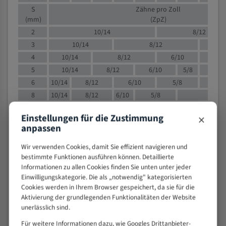
S
Zähne pro Zoll
(mm)
(ZpZ)
2
10/14
8/12
3
10/14
8/12
6/1
4
10/14
8/12
6/10
5/8
5
10/14
8/12
6/10
5/8
6
10/14
8/12
6/10
5/8
8
10/14
8/12
6/10
5/8
4/
10
8/12
6/10
5/8
4/6
×
Einstellungen für die Zustimmung
12
8/12
6/10
4/6
anpassen
15
8/12
6/10
4/5
20
4/6
4/5
Wir verwenden Cookies, damit Sie effizient navigieren und
bestimmte Funktionen ausführen können. Detaillierte
30
4/5
4/5
Informationen zu allen Cookies finden Sie unten unter jeder
50
4/5
3/4
Einwilligungskategorie. Die als „notwendig" kategorisierten
80
3/4
Cookies werden in Ihrem Browser gespeichert, da sie für die
Aktivierung der grundlegenden Funktionalitäten der Website
> 100
1,
unerlässlich sind.
VOLLMATERIAL
Für weitere Informationen dazu, wie Googles Drittanbieter-