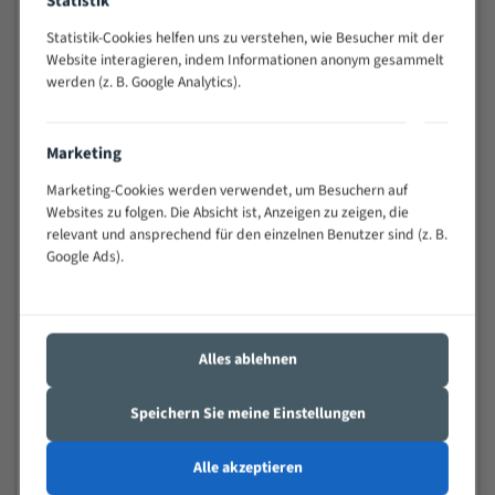
Statistik
Anwendungen
Widerstandsfähig gegen Zahnbruch auch bei
Statistik-Cookies helfen uns zu verstehen, wie Besucher mit der
schwierigen Werkstücken (Materialmischung,
Website interagieren, indem Informationen anonym gesammelt
wechselnde Verbindungslängen)
werden (z. B. Google Analytics).
Sehr geringe Vibration
Äußerst verschleißfest
Marketing
Marketing-Cookies werden verwendet, um Besuchern auf
Technische Beschreibung:
Websites zu folgen. Die Absicht ist, Anzeigen zu zeigen, die
relevant und ansprechend für den einzelnen Benutzer sind (z. B.
Positiver Spanwinkel
Google Ads).
Bandkörper aus hochlegiertem Federstahl
Legierte HSS-beschichtete Zahnspitzen
Spezielle Zahngeometrie und Zahnteilung
Alles ablehnen
Materialien:
Speichern Sie meine Einstellungen
Stahl
Nichteisenmetalle
Alle akzeptieren