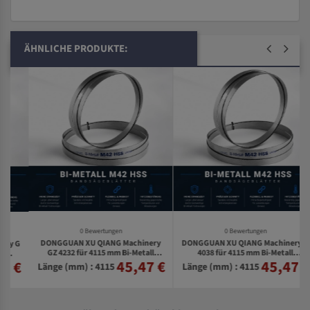
ÄHNLICHE PRODUKTE:
0 Bewertungen
0 Bewertungen
DONGGUAN XU QIANG Machinery
DONGGUAN XU QIANG Machinery G
G
GZ 4232 für 4115 mm Bi-Metall
4038 für 4115 mm Bi-Metall
45,47 €
45,47 €
€
Bandsägeblätter
Bandsägeblätter
Länge (mm) : 4115
Länge (mm) : 4115