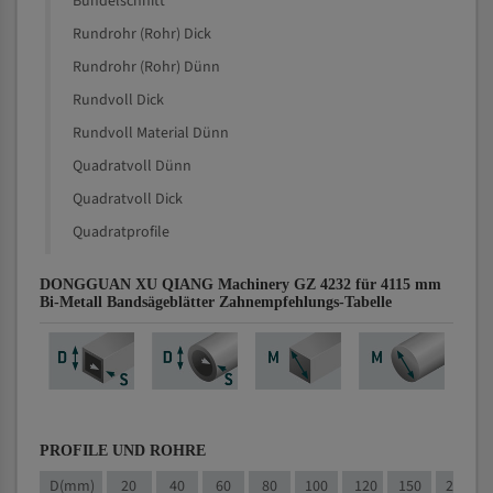
Bündelschnitt
Rundrohr (Rohr) Dick
Rundrohr (Rohr) Dünn
Rundvoll Dick
Rundvoll Material Dünn
Quadratvoll Dünn
Quadratvoll Dick
Quadratprofile
DONGGUAN XU QIANG Machinery GZ 4232 für 4115 mm
Bi-Metall Bandsägeblätter Zahnempfehlungs-Tabelle
PROFILE UND ROHRE
D(mm)
20
40
60
80
100
120
150
200