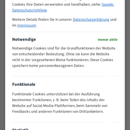
Zähne pro
Cookies Ihre Daten verwenden und handhaben, siehe:
Google-
M (mm)
Zoll (ZpZ)
)
Datenschutzrichtlinie
>
Weitere Details finden Sie in unserer
Datenschutzerklärung
und
10/14
25
im
Impressum
.
15 - 40
8/12
25 - 50
6/10
Notwendige
Immer aktiv
35 - 70
5/8
Notwendige Cookies sind für die Grundfunktionen der Website
50 - 120
4/6
von entscheidender Bedeutung. Ohne sie kann die Website
80 - 180
3/4
nicht in der vorgesehenen Weise funktionieren. Diese Cookies
speichern keine personenbezogenen Daten.
130 -
2/3
350
150 -
1,5/2
Funktionale
450
200 -
Funktionale Cookies unterstützen bei der Ausführung
1,1/1,6
600
bestimmter Funktionen, z. B. beim Teilen des Inhalts der
> 500
0,75/1,25
Website auf Social-Media-Plattformen, beim Sammeln von
Feedbacks und anderen Funktionen von Drittanbietern.
Vorteile:
Vielseitiges Bandsägeblatt für verschiedenste