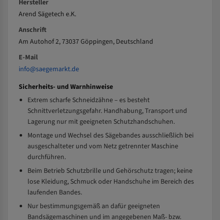
Hersteller
Arend Sägetech e.K.
Anschrift
Am Autohof 2, 73037 Göppingen, Deutschland
E-Mail
info@saegemarkt.de
Sicherheits- und Warnhinweise
Extrem scharfe Schneidzähne – es besteht
Schnittverletzungsgefahr. Handhabung, Transport und
Lagerung nur mit geeigneten Schutzhandschuhen.
Montage und Wechsel des Sägebandes ausschließlich bei
ausgeschalteter und vom Netz getrennter Maschine
durchführen.
Beim Betrieb Schutzbrille und Gehörschutz tragen; keine
lose Kleidung, Schmuck oder Handschuhe im Bereich des
laufenden Bandes.
Nur bestimmungsgemäß an dafür geeigneten
Bandsägemaschinen und im angegebenen Maß- bzw.