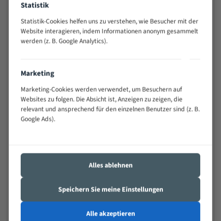
Statistik
Widerstandsfähig gegen Zahnbruch auch bei
schwierigen Werkstücken (Materialmischung,
Statistik-Cookies helfen uns zu verstehen, wie Besucher mit der
wechselnde Verbindungslängen)
Website interagieren, indem Informationen anonym gesammelt
werden (z. B. Google Analytics).
Sehr geringe Vibration
Äußerst verschleißfest
Marketing
Technische Beschreibung:
Marketing-Cookies werden verwendet, um Besuchern auf
Positiver Spanwinkel
Websites zu folgen. Die Absicht ist, Anzeigen zu zeigen, die
relevant und ansprechend für den einzelnen Benutzer sind (z. B.
Bandkörper aus hochlegiertem Federstahl
Google Ads).
Legierte HSS-beschichtete Zahnspitzen
Spezielle Zahngeometrie und Zahnteilung
Alles ablehnen
Materialien:
Stahl
Speichern Sie meine Einstellungen
Nichteisenmetalle
Alle akzeptieren
Speziell entwickelt für Profile / Rohre