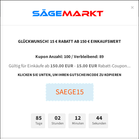
0
×
Spezialstahl Gehärtet
Uddeholm
Glatte
Eine Schneide, doppelte Fase
Spezialstahl
Standart
ÜBER UNS
DEUTSCH
Startseite
Bandsägeblätter Für Metall
Bi-Metal M42 (Standardgröße)
Doa
Uddeholm Gehärtet
Spezialstahl
Konvex
Zwei Schneiden, vierfache Fase
Uddeholm
gehärtete Zahnspitzen
ABOUTS
ENGLISH
GLÜCKWUNSCH! 15 € RABATT AB 150 € EINKAUFSWERT
Flexback
Gehärtete zahnspitzen
Konkav
Flexback Meterware
DOALL CJ-1216 für 4100 mm Bi-Metall
FRANCE
Kupon Anzahl: 100 / Verbleibend: 89
Dachzahnung
Bi-Metall Meterware
Bandsägeblätter
Gültig für Einkäufe ab
150.00 EUR
-
15.00 EUR
Rabatt-Coupon...
Fleischerei Bandsägeblätter
KLICKEN SIE UNTEN, UM IHREN GUTSCHEINCODE ZU KOPIEREN
Länge (mm):
Bandmesser Glatt Meterware
SAEGE15
mm
Bandmesser Dachzahnung Meterware
Breite (mm):
Konkav Meterware
mm
85
02
12
43
Konvex Meterware
Tage
Stunden
Minuten
Sekunden
Stärken + Zahnteilung:
mm