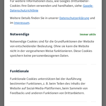
Für weitere Informationen dazu, wie Googles Drittanbieter-
M (mm)
Zoll (ZpZ)
)
Cookies Ihre Daten verwenden und handhaben, siehe:
Google-
>
Datenschutzrichtlinie
10/14
25
Weitere Details finden Sie in unserer
Datenschutzerklärung
und
15 - 40
8/12
im
Impressum
.
25 - 50
6/10
35 - 70
5/8
Notwendige
Immer aktiv
50 - 120
4/6
Notwendige Cookies sind für die Grundfunktionen der Website
80 - 180
3/4
von entscheidender Bedeutung. Ohne sie kann die Website
130 -
nicht in der vorgesehenen Weise funktionieren. Diese Cookies
2/3
350
speichern keine personenbezogenen Daten.
150 -
1,5/2
450
200 -
Funktionale
1,1/1,6
600
Funktionale Cookies unterstützen bei der Ausführung
> 500
0,75/1,25
bestimmter Funktionen, z. B. beim Teilen des Inhalts der
Website auf Social-Media-Plattformen, beim Sammeln von
Vorteile:
Feedbacks und anderen Funktionen von Drittanbietern.
Vielseitiges Bandsägeblatt für verschiedenste
Anwendungen