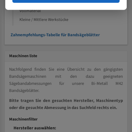
Kleine und mittlere Profile / Kleine Durchmesser
Vollmaterial
Kleine / Mittlere Werkstücke
Zahnempfehlungs-Tabelle für Bandsägeblätter
Maschinen liste
Nachfolgend finden Sie eine Übersicht zu den gängigsten
Bandsägemaschinen mit den dazu geeigneten
Sägebandabmessungen für unsere Bi-Metall M42
Bandsägeblätter.
Bitte tragen Sie den gesuchten Hersteller, Maschinentyp
oder die gesuchte Abmessung in das Suchfeld rechts ein.
Maschinenfilter
Hersteller auswählen: