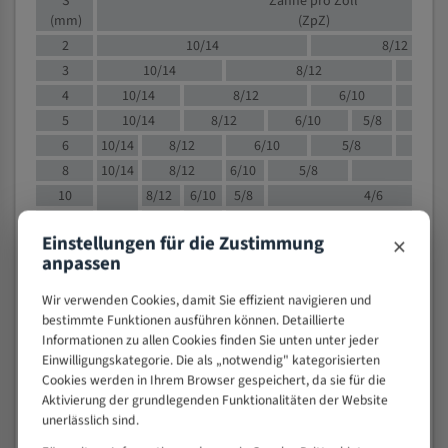
S
Zähne pro Zoll
(mm)
(ZpZ)
2
10/14
8/12
3
10/14
8/12
6/1
4
10/14
8/12
6/10
5/8
5
10/14
8/12
6/10
5/8
6
10/14
8/12
6/10
5/8
8
10/14
8/12
6/10
5/8
4/
10
8/12
6/10
5/8
4/6
12
8/12
6/10
4/6
×
Einstellungen für die Zustimmung
15
8/12
6/10
4/5
anpassen
20
4/6
4/5
30
4/5
4/5
Wir verwenden Cookies, damit Sie effizient navigieren und
bestimmte Funktionen ausführen können. Detaillierte
50
4/5
3/4
Informationen zu allen Cookies finden Sie unten unter jeder
80
3/4
Einwilligungskategorie. Die als „notwendig" kategorisierten
> 100
1,
Cookies werden in Ihrem Browser gespeichert, da sie für die
Aktivierung der grundlegenden Funktionalitäten der Website
VOLLMATERIAL
unerlässlich sind.
Zähne pro