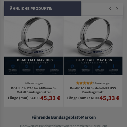
ÄHNLICHE PRODUKTE:
0 Bewertungen
0 Bewertungen
DOALL CJ-1216 für 4100 mm Bi-
Doall CJ-1216 Bi-Metal M42 HSS
Metall Bandsägeblätter
Bandsägeblatt
45,33 €
45,33 €
€
Länge (mm) : 4100
Länge (mm) : 4100
Führende Bandsägeblatt-Marken
Hochwertige Bandsägeblätter von renommierten Herstellern