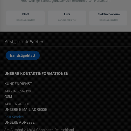
Hochwertige Bandsägeblätter von renommierten Herstellern
Flott
Lutz
Elektra beckum
Bandsägeblätter
Bandsägeblätter
Bandsägeblätter
Meistgesuchte Wörter:
bandsägeblatt
UNSERE KONTAKTINFORMATIONEN
KUNDENDIENST
+49 7161 6567199
GSM
+4915165461960
UNSERE E-MAIL-ADRESSE
Post Senden
UNSERE ADRESSE
Am Autohof 2 73037 Göppingen Deutschland