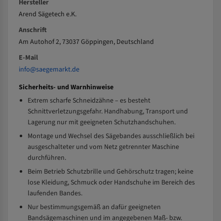
Hersteller
Arend Sägetech e.K.
Anschrift
Am Autohof 2, 73037 Göppingen, Deutschland
E-Mail
info@saegemarkt.de
Sicherheits- und Warnhinweise
Extrem scharfe Schneidzähne – es besteht
Schnittverletzungsgefahr. Handhabung, Transport und
Lagerung nur mit geeigneten Schutzhandschuhen.
Montage und Wechsel des Sägebandes ausschließlich bei
ausgeschalteter und vom Netz getrennter Maschine
durchführen.
Beim Betrieb Schutzbrille und Gehörschutz tragen; keine
lose Kleidung, Schmuck oder Handschuhe im Bereich des
laufenden Bandes.
Nur bestimmungsgemäß an dafür geeigneten
Bandsägemaschinen und im angegebenen Maß- bzw.