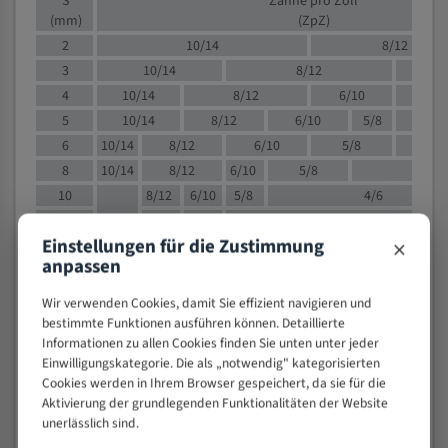
S
Zähne pro Zoll
(mm)
(ZpZ)
2
10/14
8/12
3
10/14
8/12
6/1
4
10/14
8/12
6/10
5/8
5
10/14
8/12
6/10
5/8
6
10/14
8/12
6/10
5/8
8
10/14
8/12
6/10
5/8
4/
10
8/12
6/10
5/8
4/6
12
8/12
6/10
4/6
×
Einstellungen für die Zustimmung
15
8/12
6/10
4/5
anpassen
20
4/6
4/5
30
4/5
4/5
Wir verwenden Cookies, damit Sie effizient navigieren und
50
4/5
3/4
bestimmte Funktionen ausführen können. Detaillierte
Informationen zu allen Cookies finden Sie unten unter jeder
80
3/4
Einwilligungskategorie. Die als „notwendig" kategorisierten
> 100
1,
Cookies werden in Ihrem Browser gespeichert, da sie für die
Aktivierung der grundlegenden Funktionalitäten der Website
VOLLMATERIAL
unerlässlich sind.
Zähne pro