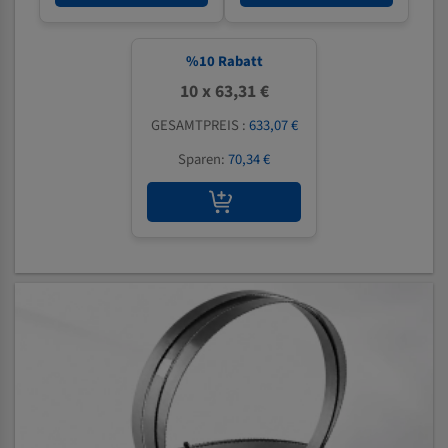
%
10
Rabatt
10 x 63,31 €
GESAMTPREIS :
633,07 €
Sparen:
70,34 €