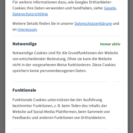
M (mm)
Für weitere Informationen dazu, wie Googles Drittanbieter-
Zoll (ZpZ)
)
Cookies Ihre Daten verwenden und handhaben, siehe:
Google-
>
Datenschutzrichtlinie
10/14
25
Weitere Details finden Sie in unserer
Datenschutzerklärung
und
15 - 40
8/12
im
Impressum
.
25 - 50
6/10
35 - 70
5/8
Notwendige
Immer aktiv
50 - 120
4/6
Notwendige Cookies sind für die Grundfunktionen der Website
80 - 180
3/4
von entscheidender Bedeutung. Ohne sie kann die Website
130 -
nicht in der vorgesehenen Weise funktionieren. Diese Cookies
2/3
350
speichern keine personenbezogenen Daten.
150 -
1,5/2
450
200 -
Funktionale
1,1/1,6
600
Funktionale Cookies unterstützen bei der Ausführung
> 500
0,75/1,25
bestimmter Funktionen, z. B. beim Teilen des Inhalts der
Vorteile:
Website auf Social-Media-Plattformen, beim Sammeln von
Feedbacks und anderen Funktionen von Drittanbietern.
Vielseitiges Bandsägeblatt für verschiedenste
Anwendungen