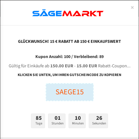
0
×
Spezialstahl Gehärtet
Uddeholm
Glatte
Eine Schneide, doppelte Fase
Spezialstahl
Standart
ÜBER UNS
DEUTSCH
Startseite
Bandsägeblätter Für Metall
Bi-Metal M42 (Standardgröße)
Doa
Uddeholm Gehärtet
Spezialstahl
Konvex
Zwei Schneiden, vierfache Fase
Uddeholm
gehärtete Zahnspitzen
ABOUTS
ENGLISH
GLÜCKWUNSCH! 15 € RABATT AB 150 € EINKAUFSWERT
Flexback
Gehärtete zahnspitzen
Konkav
Flexback Meterware
DOALL C-6260 NC für 6560 mm Bi-Metall
FRANCE
Kupon Anzahl: 100 / Verbleibend: 89
Dachzahnung
Bi-Metall Meterware
Bandsägeblätter
Gültig für Einkäufe ab
150.00 EUR
-
15.00 EUR
Rabatt-Coupon...
Fleischerei Bandsägeblätter
KLICKEN SIE UNTEN, UM IHREN GUTSCHEINCODE ZU KOPIEREN
Länge (mm):
Bandmesser Glatt Meterware
SAEGE15
mm
Bandmesser Dachzahnung Meterware
Breite (mm):
Konkav Meterware
mm
85
01
10
25
Konvex Meterware
Tage
Stunden
Minuten
Sekunden
Stärken + Zahnteilung:
mm