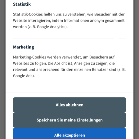
Statistik
Widerstandsfähig gegen Zahnbruch auch bei
schwierigen Werkstücken (Materialmischung,
Statistik-Cookies helfen uns zu verstehen, wie Besucher mit der
wechselnde Verbindungslängen)
Website interagieren, indem Informationen anonym gesammelt
Sehr geringe Vibration
werden (z. B. Google Analytics).
Äußerst verschleißfest
Marketing
Technische Beschreibung:
Marketing-Cookies werden verwendet, um Besuchern auf
Positiver Spanwinkel
Websites zu folgen. Die Absicht ist, Anzeigen zu zeigen, die
relevant und ansprechend für den einzelnen Benutzer sind (z. B.
Bandkörper aus hochlegiertem Federstahl
Google Ads).
Legierte HSS-beschichtete Zahnspitzen
Spezielle Zahngeometrie und Zahnteilung
Materialien:
Alles ablehnen
Stahl
Speichern Sie meine Einstellungen
Nichteisenmetalle
Speziell entwickelt für Profile / Rohre
Alle akzeptieren