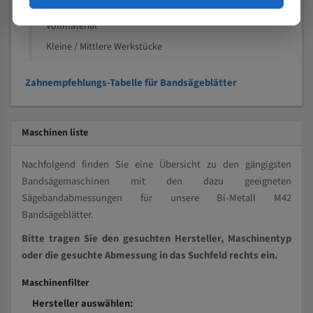
Kleine und mittlere Profile / Kleine Durchmesser
Vollmaterial
Kleine / Mittlere Werkstücke
Zahnempfehlungs-Tabelle für Bandsägeblätter
Maschinen liste
Nachfolgend finden Sie eine Übersicht zu den gängigsten
Bandsägemaschinen mit den dazu geeigneten
Sägebandabmessungen für unsere Bi-Metall M42
Bandsägeblätter.
Bitte tragen Sie den gesuchten Hersteller, Maschinentyp
oder die gesuchte Abmessung in das Suchfeld rechts ein.
Maschinenfilter
Hersteller auswählen: