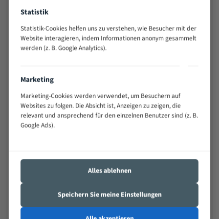
Widerstandsfähig gegen Zahnbruch auch bei
Statistik
schwierigen Werkstücken (Materialmischung,
wechselnde Verbindungslängen)
Statistik-Cookies helfen uns zu verstehen, wie Besucher mit der
Website interagieren, indem Informationen anonym gesammelt
Sehr geringe Vibration
werden (z. B. Google Analytics).
Äußerst verschleißfest
Technische Beschreibung:
Marketing
Marketing-Cookies werden verwendet, um Besuchern auf
Positiver Spanwinkel
Websites zu folgen. Die Absicht ist, Anzeigen zu zeigen, die
Bandkörper aus hochlegiertem Federstahl
relevant und ansprechend für den einzelnen Benutzer sind (z. B.
Google Ads).
Legierte HSS-beschichtete Zahnspitzen
Spezielle Zahngeometrie und Zahnteilung
Materialien:
Alles ablehnen
Stahl
Speichern Sie meine Einstellungen
Nichteisenmetalle
Speziell entwickelt für Profile / Rohre
Alle akzeptieren