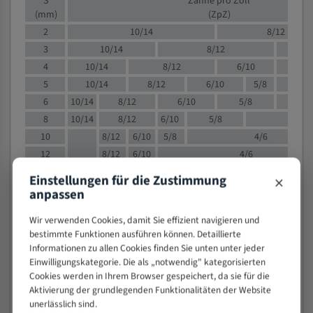
S
Zähne pro Zoll
(mm)
(ZpZ)
2
10/14
8/12
3
10/14
8/12
6/1
4
10/14
8/12
6/10
5/8
5
10/14
8/12
6/10
5/8
6
10/14
8/12
6/10
5/8
8
10/14
8/12
6/10
5/8
4/
10
8/12
6/10
5/8
4/6
12
8/12
6/10
4/6
15
8/12
6/10
4/5
×
Einstellungen für die Zustimmung
20
4/6
4/5
anpassen
30
4/5
4/5
Wir verwenden Cookies, damit Sie effizient navigieren und
50
4/5
3/4
bestimmte Funktionen ausführen können. Detaillierte
80
3/4
Informationen zu allen Cookies finden Sie unten unter jeder
> 100
1,
Einwilligungskategorie. Die als „notwendig" kategorisierten
Cookies werden in Ihrem Browser gespeichert, da sie für die
VOLLMATERIAL
Aktivierung der grundlegenden Funktionalitäten der Website
unerlässlich sind.
Zähne pro