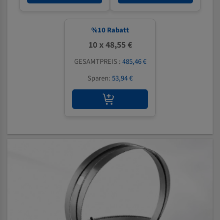
%
10
Rabatt
10 x 48,55 €
GESAMTPREIS :
485,46 €
Sparen:
53,94 €