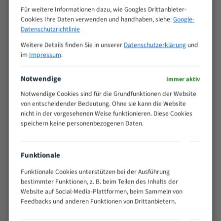
M (mm)
Zoll (ZpZ)
)
Für weitere Informationen dazu, wie Googles Drittanbieter-
Cookies Ihre Daten verwenden und handhaben, siehe:
Google-
>
10/14
Datenschutzrichtlinie
25
15 - 40
8/12
Weitere Details finden Sie in unserer
Datenschutzerklärung
und
25 - 50
6/10
im
Impressum
.
35 - 70
5/8
Notwendige
50 - 120
4/6
Immer aktiv
80 - 180
3/4
Notwendige Cookies sind für die Grundfunktionen der Website
130 -
von entscheidender Bedeutung. Ohne sie kann die Website
2/3
350
nicht in der vorgesehenen Weise funktionieren. Diese Cookies
speichern keine personenbezogenen Daten.
150 -
1,5/2
450
200 -
1,1/1,6
Funktionale
600
> 500
0,75/1,25
Funktionale Cookies unterstützen bei der Ausführung
bestimmter Funktionen, z. B. beim Teilen des Inhalts der
Vorteile:
Website auf Social-Media-Plattformen, beim Sammeln von
Feedbacks und anderen Funktionen von Drittanbietern.
Vielseitiges Bandsägeblatt für verschiedenste
Anwendungen