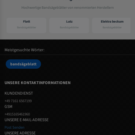
Hochwertige Bandsägeblätter von renommierten Herstellern
Flott
Lutz
Elektra beckum
Bandsägeblätter
Bandsägeblätter
Bandsägeblätter
Meistgesuchte Wörter:
bandsägeblatt
UNSERE KONTAKTINFORMATIONEN
KUNDENDIENST
+49 7161 6567199
GSM
+4915165461960
UNSERE E-MAIL-ADRESSE
Post Senden
UNSERE ADRESSE