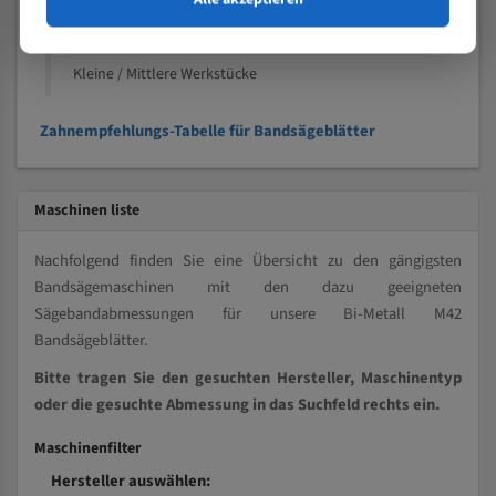
Kleine und mittlere Profile / Kleine Durchmesser
Vollmaterial
Kleine / Mittlere Werkstücke
Zahnempfehlungs-Tabelle für Bandsägeblätter
Maschinen liste
Nachfolgend finden Sie eine Übersicht zu den gängigsten
Bandsägemaschinen mit den dazu geeigneten
Sägebandabmessungen für unsere Bi-Metall M42
Bandsägeblätter.
Bitte tragen Sie den gesuchten Hersteller, Maschinentyp
oder die gesuchte Abmessung in das Suchfeld rechts ein.
Maschinenfilter
Hersteller auswählen: