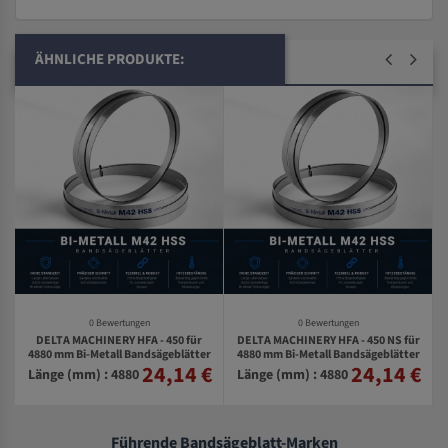
ÄHNLICHE PRODUKTE:
0 Bewertungen
0 Bewertungen
DELTA MACHINERY HFA - 450 für
DELTA MACHINERY HFA - 450 NS für
4880 mm Bi-Metall Bandsägeblätter
4880 mm Bi-Metall Bandsägeblätter
r
24,14 €
24,14 €
€
Länge (mm) : 4880
Länge (mm) : 4880
Führende Bandsägeblatt-Marken