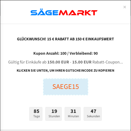
0
×
Spezialstahl Gehärtet
Uddeholm
Glatte
Eine Schneide, doppelte Fase
Spezialstahl
Standart
ÜBER UNS
DEUTSCH
Startseite
Bandsägeblätter Für Metall
Bi-Metal M42 (Standardgröße)
Del
Uddeholm Gehärtet
Spezialstahl
Konvex
Zwei Schneiden, vierfache Fase
Uddeholm
gehärtete Zahnspitzen
ABOUTS
ENGLISH
GLÜCKWUNSCH! 15 € RABATT AB 150 € EINKAUFSWERT
Flexback
Gehärtete zahnspitzen
Konkav
Flexback Meterware
DELTA MACHINERY V - 6000 für 4880 mm Bi-
FRANCE
Kupon Anzahl: 100 / Verbleibend: 90
Dachzahnung
Bi-Metall Meterware
Metall Bandsägeblätter
Gültig für Einkäufe ab
150.00 EUR
-
15.00 EUR
Rabatt-Coupon...
Fleischerei Bandsägeblätter
KLICKEN SIE UNTEN, UM IHREN GUTSCHEINCODE ZU KOPIEREN
Länge (mm):
Bandmesser Glatt Meterware
SAEGE15
mm
Bandmesser Dachzahnung Meterware
Breite (mm):
Konkav Meterware
mm
85
19
31
46
Konvex Meterware
Tage
Stunden
Minuten
Sekunden
Stärken + Zahnteilung:
mm