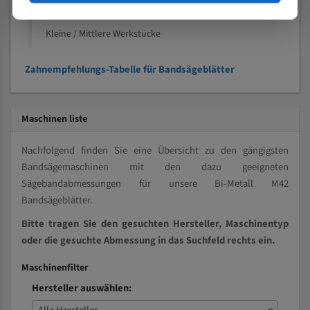
Vollmaterial
Kleine / Mittlere Werkstücke
Zahnempfehlungs-Tabelle für Bandsägeblätter
Maschinen liste
Nachfolgend finden Sie eine Übersicht zu den gängigsten
Bandsägemaschinen mit den dazu geeigneten
Sägebandabmessungen für unsere Bi-Metall M42
Bandsägeblätter.
Bitte tragen Sie den gesuchten Hersteller, Maschinentyp
oder die gesuchte Abmessung in das Suchfeld rechts ein.
Maschinenfilter
Hersteller auswählen: