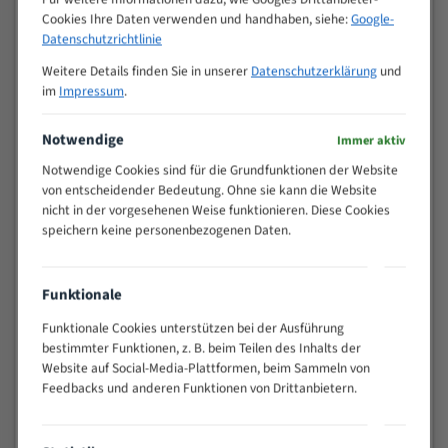
Cookies Ihre Daten verwenden und handhaben, siehe:
Google-
>
10/14
Datenschutzrichtlinie
25
15 - 40
8/12
Weitere Details finden Sie in unserer
Datenschutzerklärung
und
im
Impressum
.
25 - 50
6/10
35 - 70
5/8
Notwendige
Immer aktiv
50 - 120
4/6
80 - 180
3/4
Notwendige Cookies sind für die Grundfunktionen der Website
von entscheidender Bedeutung. Ohne sie kann die Website
130 -
2/3
nicht in der vorgesehenen Weise funktionieren. Diese Cookies
350
speichern keine personenbezogenen Daten.
150 -
1,5/2
450
200 -
1,1/1,6
Funktionale
600
> 500
0,75/1,25
Funktionale Cookies unterstützen bei der Ausführung
bestimmter Funktionen, z. B. beim Teilen des Inhalts der
Vorteile:
Website auf Social-Media-Plattformen, beim Sammeln von
Feedbacks und anderen Funktionen von Drittanbietern.
Vielseitiges Bandsägeblatt für verschiedenste
Anwendungen
Widerstandsfähig gegen Zahnbruch auch bei