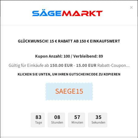
0
×
Spezialstahl Gehärtet
Uddeholm
Glatte
Eine Schneide, doppelte Fase
Spezialstahl
Standart
ÜBER UNS
DEUTSCH
Startseite
Bandsägeblätter Für Metall
Bi-Metal M42 (Standardgröße)
Dai
Uddeholm Gehärtet
Spezialstahl
Konvex
Zwei Schneiden, vierfache Fase
Uddeholm
gehärtete Zahnspitzen
ABOUTS
ENGLISH
GLÜCKWUNSCH! 15 € RABATT AB 150 € EINKAUFSWERT
Flexback
Gehärtete zahnspitzen
Konkav
Flexback Meterware
DAITO S 4560 für 5040 mm Bi-Metall
FRANCE
Kupon Anzahl: 100 / Verbleibend: 89
Dachzahnung
Bi-Metall Meterware
Bandsägeblätter
Gültig für Einkäufe ab
150.00 EUR
-
15.00 EUR
Rabatt-Coupon...
Fleischerei Bandsägeblätter
KLICKEN SIE UNTEN, UM IHREN GUTSCHEINCODE ZU KOPIEREN
Länge (mm):
Bandmesser Glatt Meterware
SAEGE15
mm
Bandmesser Dachzahnung Meterware
Breite (mm):
Konkav Meterware
mm
83
08
57
34
Konvex Meterware
Tage
Stunden
Minuten
Sekunden
Stärken + Zahnteilung:
mm