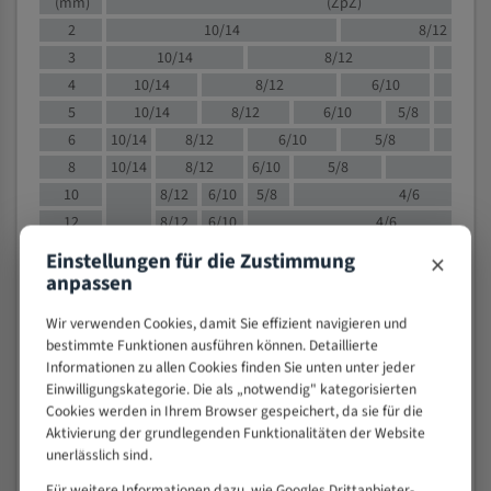
(mm)
(ZpZ)
2
10/14
8/12
3
10/14
8/12
6/1
4
10/14
8/12
6/10
5/8
5
10/14
8/12
6/10
5/8
6
10/14
8/12
6/10
5/8
8
10/14
8/12
6/10
5/8
4/
10
8/12
6/10
5/8
4/6
12
8/12
6/10
4/6
15
8/12
6/10
4/5
×
Einstellungen für die Zustimmung
20
4/6
4/5
anpassen
30
4/5
4/5
Wir verwenden Cookies, damit Sie effizient navigieren und
50
4/5
3/4
bestimmte Funktionen ausführen können. Detaillierte
80
3/4
Informationen zu allen Cookies finden Sie unten unter jeder
Einwilligungskategorie. Die als „notwendig" kategorisierten
> 100
1,
Cookies werden in Ihrem Browser gespeichert, da sie für die
Aktivierung der grundlegenden Funktionalitäten der Website
VOLLMATERIAL
unerlässlich sind.
Zähne pro
M (mm)
Zoll (ZpZ)
)
Für weitere Informationen dazu, wie Googles Drittanbieter-