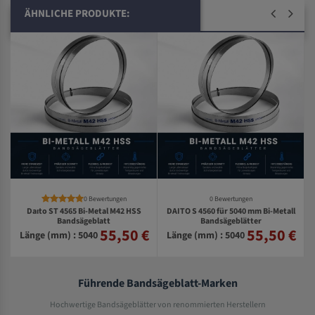
ÄHNLICHE PRODUKTE:
0 Bewertungen
0 Bewertungen
Daıto ST 4565 Bi-Metal M42 HSS
DAITO S 4560 für 5040 mm Bi-Metall
Bandsägeblatt
Bandsägeblätter
55,50 €
55,50 €
€
Länge (mm) : 5040
Länge (mm) : 5040
Führende Bandsägeblatt-Marken
Hochwertige Bandsägeblätter von renommierten Herstellern