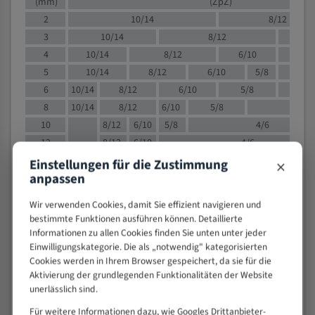
(mm)
(ZpZ)
2
10/14
8/12
3
10/14
8/12
6/1
4
10/14
8/12
6/10
5/8
5
10/14
8/12
6/10
5/8
6
10/14
8/12
6/10
5/8
8
10/14
8/12
6/10
5/8
4/
10
8/12
6/10
5/8
4/6
12
8/12
6/10
4/6
15
8/12
6/10
4/5
×
Einstellungen für die Zustimmung
anpassen
20
4/6
4/5
30
4/5
4/5
Wir verwenden Cookies, damit Sie effizient navigieren und
50
4/5
3/4
bestimmte Funktionen ausführen können. Detaillierte
80
3/4
Informationen zu allen Cookies finden Sie unten unter jeder
Einwilligungskategorie. Die als „notwendig" kategorisierten
> 100
1,
Cookies werden in Ihrem Browser gespeichert, da sie für die
Aktivierung der grundlegenden Funktionalitäten der Website
VOLLMATERIAL
unerlässlich sind.
Zähne pro
M (mm)
Für weitere Informationen dazu, wie Googles Drittanbieter-
Zoll (ZpZ)
)