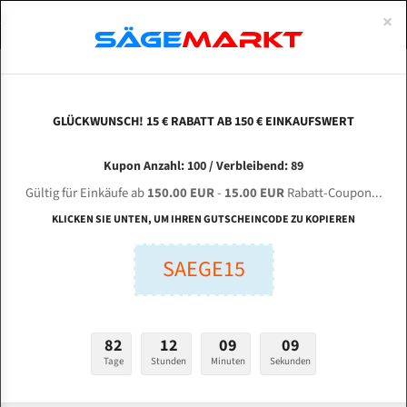
0
×
Spezialstahl Gehärtet
Uddeholm
Glatte
Eine Schneide, doppelte Fase
Spezialstahl
Standart
ÜBER UNS
DEUTSCH
Startseite
Bandsägeblätter Für Metall
Bi-Metal M42 (Standardgröße)
Dai
Uddeholm Gehärtet
Spezialstahl
Konvex
Zwei Schneiden, vierfache Fase
Uddeholm
gehärtete Zahnspitzen
ABOUTS
ENGLISH
GLÜCKWUNSCH! 15 € RABATT AB 150 € EINKAUFSWERT
Flexback
Gehärtete zahnspitzen
Konkav
Flexback Meterware
DAITO GA330 für 4120 mm Bi-Metall
FRANCE
Kupon Anzahl: 100 / Verbleibend: 89
Dachzahnung
Bi-Metall Meterware
Bandsägeblätter
Gültig für Einkäufe ab
150.00 EUR
-
15.00 EUR
Rabatt-Coupon...
Fleischerei Bandsägeblätter
KLICKEN SIE UNTEN, UM IHREN GUTSCHEINCODE ZU KOPIEREN
Länge (mm):
Bandmesser Glatt Meterware
SAEGE15
mm
Bandmesser Dachzahnung Meterware
Breite (mm):
Konkav Meterware
mm
82
12
09
08
Konvex Meterware
Tage
Stunden
Minuten
Sekunden
Stärken + Zahnteilung:
mm