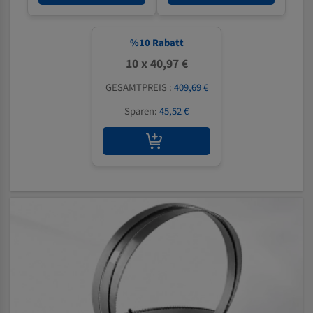
%
10
Rabatt
10 x 40,97 €
GESAMTPREIS :
409,69 €
Sparen:
45,52 €