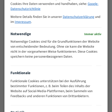
Cookies Ihre Daten verwenden und handhaben, siehe:
Google-
>
10/14
Datenschutzrichtlinie
25
15 - 40
8/12
Weitere Details finden Sie in unserer
Datenschutzerklärung
und
im
Impressum
.
25 - 50
6/10
35 - 70
5/8
Notwendige
Immer aktiv
50 - 120
4/6
80 - 180
3/4
Notwendige Cookies sind für die Grundfunktionen der Website
von entscheidender Bedeutung. Ohne sie kann die Website
130 -
2/3
nicht in der vorgesehenen Weise funktionieren. Diese Cookies
350
speichern keine personenbezogenen Daten.
150 -
1,5/2
450
200 -
Funktionale
1,1/1,6
600
Funktionale Cookies unterstützen bei der Ausführung
> 500
0,75/1,25
bestimmter Funktionen, z. B. beim Teilen des Inhalts der
Vorteile:
Website auf Social-Media-Plattformen, beim Sammeln von
Feedbacks und anderen Funktionen von Drittanbietern.
Vielseitiges Bandsägeblatt für verschiedenste
Anwendungen
Widerstandsfähig gegen Zahnbruch auch bei