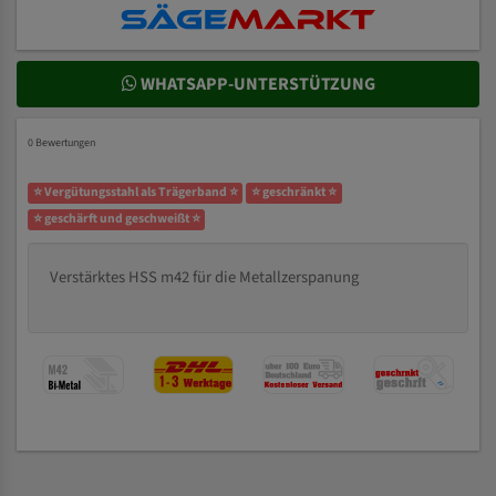
WHATSAPP-UNTERSTÜTZUNG
0 Bewertungen
⭐ Vergütungsstahl als Trägerband ⭐
⭐ geschränkt ⭐
⭐ geschärft und geschweißt ⭐
Verstärktes HSS m42 für die Metallzerspanung