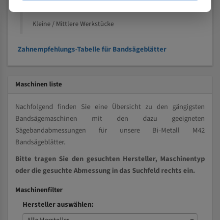
Vollmaterial
Kleine / Mittlere Werkstücke
Zahnempfehlungs-Tabelle für Bandsägeblätter
Maschinen liste
Nachfolgend finden Sie eine Übersicht zu den gängigsten
Bandsägemaschinen mit den dazu geeigneten
Sägebandabmessungen für unsere Bi-Metall M42
Bandsägeblätter.
Bitte tragen Sie den gesuchten Hersteller, Maschinentyp
oder die gesuchte Abmessung in das Suchfeld rechts ein.
Maschinenfilter
Hersteller auswählen: