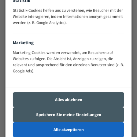
Statistik
schwierigen Werkstücken (Materialmischung,
Statistik-Cookies helfen uns zu verstehen, wie Besucher mit der
wechselnde Verbindungslängen)
Website interagieren, indem Informationen anonym gesammelt
Sehr geringe Vibration
werden (z. B. Google Analytics).
Äußerst verschleißfest
Marketing
Technische Beschreibung:
Marketing-Cookies werden verwendet, um Besuchern auf
Positiver Spanwinkel
Websites zu folgen. Die Absicht ist, Anzeigen zu zeigen, die
Bandkörper aus hochlegiertem Federstahl
relevant und ansprechend für den einzelnen Benutzer sind (z. B.
Google Ads).
Legierte HSS-beschichtete Zahnspitzen
Spezielle Zahngeometrie und Zahnteilung
Materialien:
Alles ablehnen
Stahl
Speichern Sie meine Einstellungen
Nichteisenmetalle
Speziell entwickelt für Profile / Rohre
Alle akzeptieren
Kleine und mittlere Profile / Kleine Durchmesser