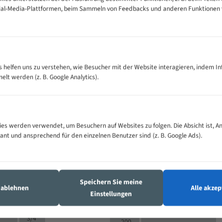
cial-Media-Plattformen, beim Sammeln von Feedbacks und anderen Funktionen
VOLLMATERIAL
es helfen uns zu verstehen, wie Besucher mit der Website interagieren, indem I
Zähne pro
300
500
M (mm)
t werden (z. B. Google Analytics).
Zoll (ZpZ)
)
>
10/14
25
5/8
15 - 40
8/12
0
5/8
es werden verwendet, um Besuchern auf Websites zu folgen. Die Absicht ist, A
25 - 50
6/10
8
4/6
vant und ansprechend für den einzelnen Benutzer sind (z. B. Google Ads).
35 - 70
5/8
4/6
50 - 120
4/6
4/6
80 - 180
3/4
6
130 -
4/5
Speichern Sie meine
2/3
350
s ablehnen
Alle akzep
Einstellungen
4/5
150 -
1,5/2
4/5
450
3/4