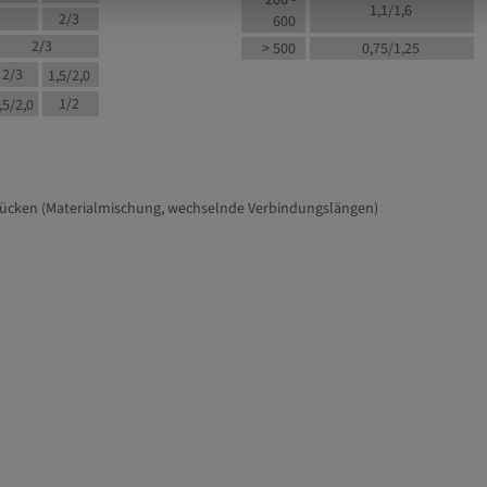
200 -
1,1/1,6
2/3
600
2/3
> 500
0,75/1,25
2/3
1,5/2,0
1/2
,5/2,0
tücken (Materialmischung, wechselnde Verbindungslängen)