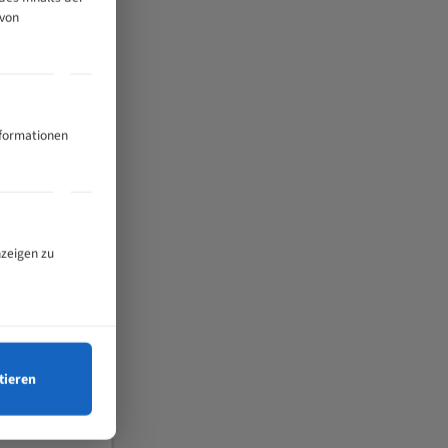
 von
nformationen
nzeigen zu
tieren