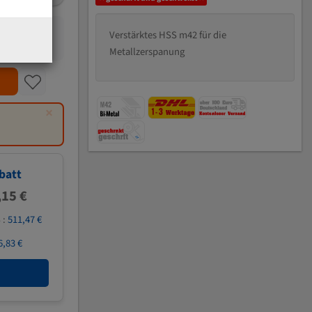
Verstärktes HSS m42 für die
Metallzerspanung
×
batt
,15 €
 :
511,47 €
6,83 €