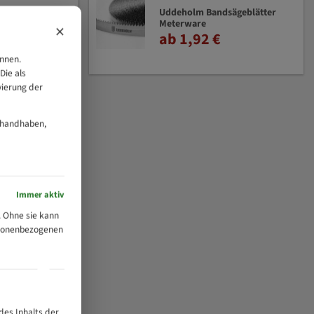
Uddeholm Bandsägeblätter
Meterware
×
ab 1,92 €
önnen.
Die als
vierung der
 handhaben,
Immer aktiv
 Ohne sie kann
ersonenbezogenen
des Inhalts der