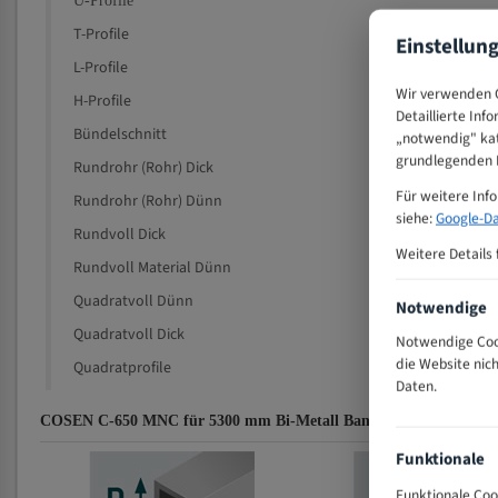
U-Profile
T-Profile
Einstellun
L-Profile
Wir verwenden C
H-Profile
Detaillierte Inf
Bündelschnitt
„notwendig" kat
grundlegenden F
Rundrohr (Rohr) Dick
Für weitere Inf
Rundrohr (Rohr) Dünn
siehe:
Google-Da
Rundvoll Dick
Weitere Details 
Rundvoll Material Dünn
Quadratvoll Dünn
Notwendige
Quadratvoll Dick
Notwendige Cook
die Website nic
Quadratprofile
Daten.
COSEN C-650 MNC für 5300 mm Bi-Metall Bandsägeblätter Zahne
Funktionale
Funktionale Coo