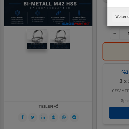
Weiter 
%
3
3 x
GESAMTP
Spa
TEILEN