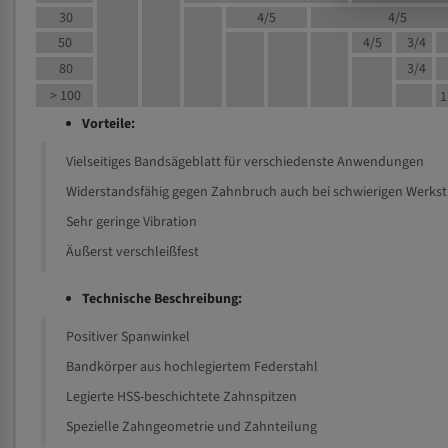
30
4/5
4/5
50
4/5
3/4
80
3/4
> 100
1
Vorteile:
Vielseitiges Bandsägeblatt für verschiedenste Anwendungen
Widerstandsfähig gegen Zahnbruch auch bei schwierigen Werks
Sehr geringe Vibration
Äußerst verschleißfest
Technische Beschreibung:
Positiver Spanwinkel
Bandkörper aus hochlegiertem Federstahl
Legierte HSS-beschichtete Zahnspitzen
Spezielle Zahngeometrie und Zahnteilung