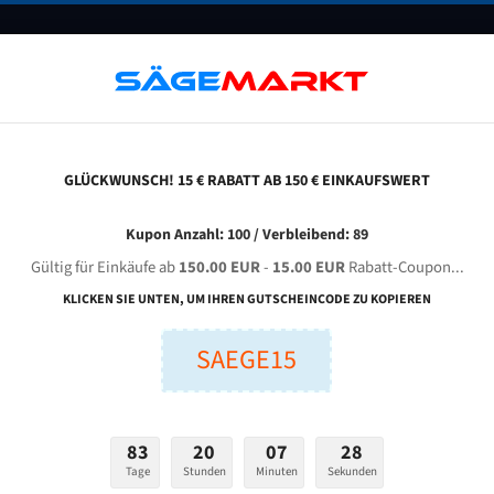
UNTERNEHMEN
FAQ
GUTSCHEINE
BLOG
KONTAKT
GLÜCKWUNSCH! 15 € RABATT AB 150 € EINKAUFSWERT
osen C-650 Mnc Für 5300 Mm Bi-Metall Bandsägeblätter
Kupon Anzahl: 100 / Verbleibend: 89
Gültig für Einkäufe ab
150.00 EUR
-
15.00 EUR
Rabatt-Coupon...
COSEN C-650 MNC für 5300 mm Bi-Metall Bandsägeblätte
KLICKEN SIE UNTEN, UM IHREN GUTSCHEINCODE ZU KOPIEREN
Bandsägeblätter für Cosen
SAEGE15
nge (mm):
Breite (mm):
Stärken + Zah
mm
mm
83
20
07
27
Welche Zahn soll 
Tage
Stunden
Minuten
Sekunden