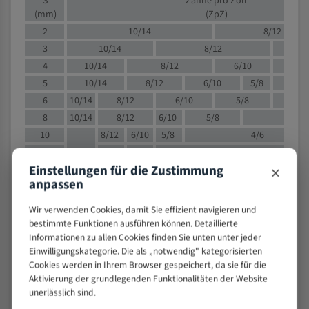
S
Zähne pro Zoll
(mm)
(ZpZ)
2
10/14
8/12
3
10/14
8/12
6/1
4
10/14
8/12
6/10
5/8
5
10/14
8/12
6/10
5/8
6
10/14
8/12
6/10
5/8
8
10/14
8/12
6/10
5/8
4/
10
8/12
6/10
5/8
4/6
12
8/12
6/10
4/6
×
Einstellungen für die Zustimmung
15
8/12
6/10
4/5
anpassen
20
4/6
4/5
30
4/5
4/5
Wir verwenden Cookies, damit Sie effizient navigieren und
50
4/5
3/4
bestimmte Funktionen ausführen können. Detaillierte
Informationen zu allen Cookies finden Sie unten unter jeder
80
3/4
Einwilligungskategorie. Die als „notwendig" kategorisierten
> 100
1,
Cookies werden in Ihrem Browser gespeichert, da sie für die
Aktivierung der grundlegenden Funktionalitäten der Website
VOLLMATERIAL
unerlässlich sind.
Zähne pro