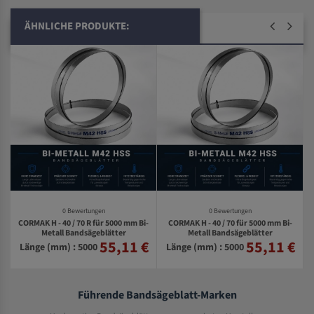
ÄHNLICHE PRODUKTE:
0 Bewertungen
0 Bewertungen
CORMAK H - 40 / 70 R für 5000 mm Bi-
CORMAK H - 40 / 70 für 5000 mm Bi-
Metall Bandsägeblätter
Metall Bandsägeblätter
55,11 €
55,11 €
€
Länge (mm) : 5000
Länge (mm) : 5000
Führende Bandsägeblatt-Marken