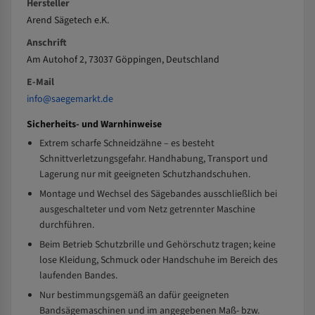
Hersteller
Arend Sägetech e.K.
Anschrift
Am Autohof 2, 73037 Göppingen, Deutschland
E-Mail
info@saegemarkt.de
Sicherheits- und Warnhinweise
Extrem scharfe Schneidzähne – es besteht
Schnittverletzungsgefahr. Handhabung, Transport und
Lagerung nur mit geeigneten Schutzhandschuhen.
Montage und Wechsel des Sägebandes ausschließlich bei
ausgeschalteter und vom Netz getrennter Maschine
durchführen.
Beim Betrieb Schutzbrille und Gehörschutz tragen; keine
lose Kleidung, Schmuck oder Handschuhe im Bereich des
laufenden Bandes.
Nur bestimmungsgemäß an dafür geeigneten
Bandsägemaschinen und im angegebenen Maß- bzw.