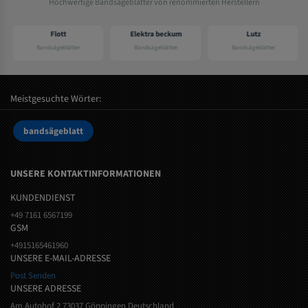
Hochwertige Bandsägeblätter von renommierten Herstellern
Flott
Elektra beckum
Lutz
Bandsägeblätter
Bandsägeblätter
Bandsägeblätter
Meistgesuchte Wörter:
bandsägeblatt
UNSERE KONTAKTINFORMATIONEN
KUNDENDIENST
+49 7161 6567199
GSM
+4915165461960
UNSERE E-MAIL-ADRESSE
Post Senden
UNSERE ADRESSE
Am Autohof 2 73037 Göppingen Deutschland