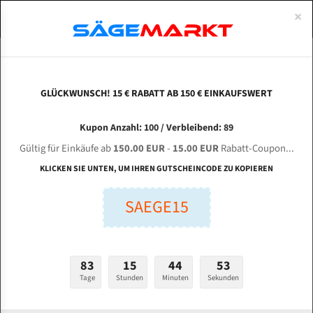
0
×
Spezialstahl Gehärtet
Uddeholm
Glatte
Eine Schneide, doppelte Fase
Spezialstahl
Standart
ÜBER UNS
DEUTSCH
Startseite
Bandsägeblätter Für Metall
Bi-Metal M42 (Standardgröße)
Cor
Uddeholm Gehärtet
Spezialstahl
Konvex
Zwei Schneiden, vierfache Fase
Uddeholm
gehärtete Zahnspitzen
ABOUTS
ENGLISH
GLÜCKWUNSCH! 15 € RABATT AB 150 € EINKAUFSWERT
Flexback
Gehärtete zahnspitzen
Konkav
Flexback Meterware
CORMAK H - 40 / 70 für 5000 mm Bi-Metall
FRANCE
Kupon Anzahl: 100 / Verbleibend: 89
Dachzahnung
Bi-Metall Meterware
Bandsägeblätter
Gültig für Einkäufe ab
150.00 EUR
-
15.00 EUR
Rabatt-Coupon...
Fleischerei Bandsägeblätter
KLICKEN SIE UNTEN, UM IHREN GUTSCHEINCODE ZU KOPIEREN
Länge (mm):
Bandmesser Glatt Meterware
SAEGE15
mm
Bandmesser Dachzahnung Meterware
Breite (mm):
Konkav Meterware
mm
83
15
44
52
Konvex Meterware
Tage
Stunden
Minuten
Sekunden
Stärken + Zahnteilung:
mm