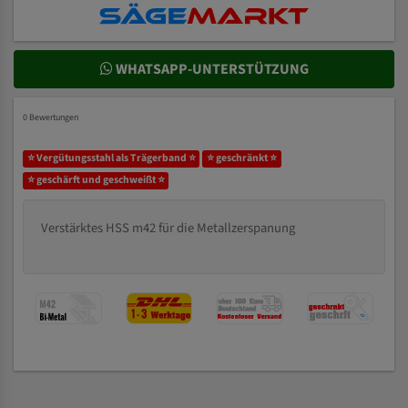
WHATSAPP-UNTERSTÜTZUNG
0 Bewertungen
⭐ Vergütungsstahl als Trägerband ⭐
⭐ geschränkt ⭐
⭐ geschärft und geschweißt ⭐
Verstärktes HSS m42 für die Metallzerspanung