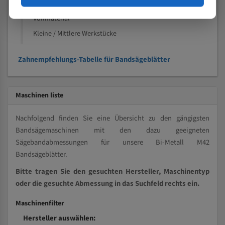
Kleine und mittlere Profile / Kleine Durchmesser
Vollmaterial
Kleine / Mittlere Werkstücke
Zahnempfehlungs-Tabelle für Bandsägeblätter
Maschinen liste
Nachfolgend finden Sie eine Übersicht zu den gängigsten
Bandsägemaschinen mit den dazu geeigneten
Sägebandabmessungen für unsere Bi-Metall M42
Bandsägeblätter.
Bitte tragen Sie den gesuchten Hersteller, Maschinentyp
oder die gesuchte Abmessung in das Suchfeld rechts ein.
Maschinenfilter
Hersteller auswählen: