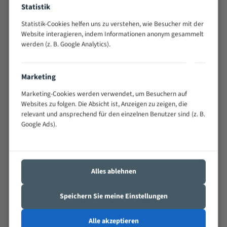
Statistik
Widerstandsfähig gegen Zahnbruch auch bei
schwierigen Werkstücken (Materialmischung,
Statistik-Cookies helfen uns zu verstehen, wie Besucher mit der
wechselnde Verbindungslängen)
Website interagieren, indem Informationen anonym gesammelt
Sehr geringe Vibration
werden (z. B. Google Analytics).
Äußerst verschleißfest
Marketing
Technische Beschreibung:
Marketing-Cookies werden verwendet, um Besuchern auf
Positiver Spanwinkel
Websites zu folgen. Die Absicht ist, Anzeigen zu zeigen, die
relevant und ansprechend für den einzelnen Benutzer sind (z. B.
Bandkörper aus hochlegiertem Federstahl
Google Ads).
Legierte HSS-beschichtete Zahnspitzen
Spezielle Zahngeometrie und Zahnteilung
Materialien:
Alles ablehnen
Stahl
Speichern Sie meine Einstellungen
Nichteisenmetalle
Speziell entwickelt für Profile / Rohre
Alle akzeptieren