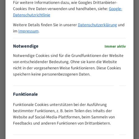
M (mm)
Für weitere Informationen dazu, wie Googles Drittanbieter-
Zoll (ZpZ)
)
Cookies Ihre Daten verwenden und handhaben, siehe:
Google-
>
Datenschutzrichtlinie
10/14
25
Weitere Details finden Sie in unserer
Datenschutzerklärung
und
15 - 40
8/12
im
Impressum
.
25 - 50
6/10
35 - 70
5/8
Notwendige
Immer aktiv
50 - 120
4/6
Notwendige Cookies sind für die Grundfunktionen der Website
80 - 180
3/4
von entscheidender Bedeutung. Ohne sie kann die Website
130 -
nicht in der vorgesehenen Weise funktionieren. Diese Cookies
2/3
350
speichern keine personenbezogenen Daten.
150 -
1,5/2
450
200 -
Funktionale
1,1/1,6
600
Funktionale Cookies unterstützen bei der Ausführung
> 500
0,75/1,25
bestimmter Funktionen, z. B. beim Teilen des Inhalts der
Vorteile:
Website auf Social-Media-Plattformen, beim Sammeln von
Feedbacks und anderen Funktionen von Drittanbietern.
Vielseitiges Bandsägeblatt für verschiedenste
Anwendungen