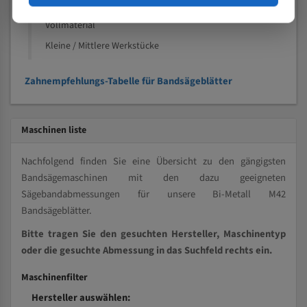
Kleine und mittlere Profile / Kleine Durchmesser
Vollmaterial
Kleine / Mittlere Werkstücke
Zahnempfehlungs-Tabelle für Bandsägeblätter
Maschinen liste
Nachfolgend finden Sie eine Übersicht zu den gängigsten
Bandsägemaschinen mit den dazu geeigneten
Sägebandabmessungen für unsere Bi-Metall M42
Bandsägeblätter.
Bitte tragen Sie den gesuchten Hersteller, Maschinentyp
oder die gesuchte Abmessung in das Suchfeld rechts ein.
Maschinenfilter
Hersteller auswählen: