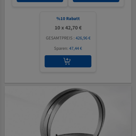
%
10
Rabatt
10 x 42,70 €
GESAMTPREIS :
426,96 €
Sparen:
47,44 €