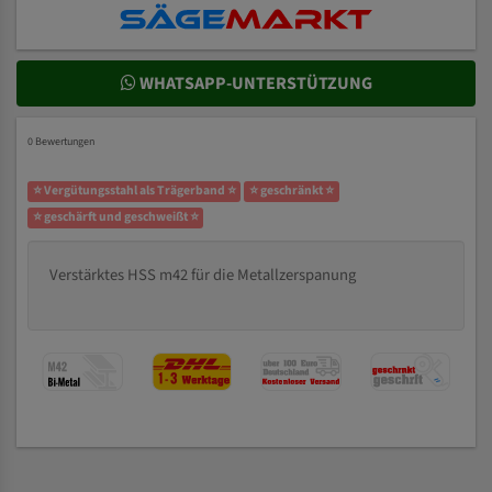
WHATSAPP-UNTERSTÜTZUNG
0 Bewertungen
⭐ Vergütungsstahl als Trägerband ⭐
⭐ geschränkt ⭐
⭐ geschärft und geschweißt ⭐
Verstärktes HSS m42 für die Metallzerspanung