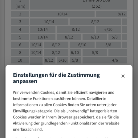
S
Zähne pro Zoll
(mm)
(ZpZ)
2
10/14
8/12
3
10/14
8/12
6/1
4
10/14
8/12
6/10
5/8
5
10/14
8/12
6/10
5/8
6
10/14
8/12
6/10
5/8
8
10/14
8/12
6/10
5/8
4/
10
8/12
6/10
5/8
4/6
12
8/12
6/10
4/6
×
Einstellungen für die Zustimmung
15
8/12
6/10
4/5
anpassen
20
4/6
4/5
30
4/5
4/5
Wir verwenden Cookies, damit Sie effizient navigieren und
bestimmte Funktionen ausführen können. Detaillierte
50
4/5
3/4
Informationen zu allen Cookies finden Sie unten unter jeder
80
3/4
Einwilligungskategorie. Die als „notwendig" kategorisierten
> 100
1,
Cookies werden in Ihrem Browser gespeichert, da sie für die
Aktivierung der grundlegenden Funktionalitäten der Website
VOLLMATERIAL
unerlässlich sind.
Zähne pro