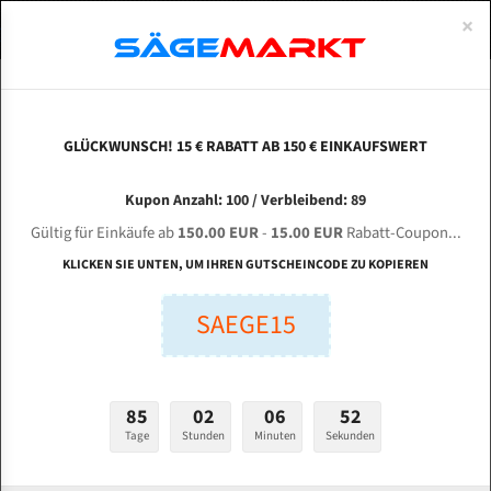
0
×
Spezialstahl Gehärtet
Uddeholm
Glatte
Eine Schneide, doppelte Fase
Spezialstahl
Standart
ÜBER UNS
DEUTSCH
Startseite
Bandsägeblätter Für Metall
Bi-Metal M42 (Standardgröße)
Che
Uddeholm Gehärtet
Spezialstahl
Konvex
Zwei Schneiden, vierfache Fase
Uddeholm
gehärtete Zahnspitzen
ABOUTS
ENGLISH
GLÜCKWUNSCH! 15 € RABATT AB 150 € EINKAUFSWERT
Flexback
Gehärtete zahnspitzen
Konkav
Flexback Meterware
CHENLONG G 4228 / 70 für 4320 mm Bi-Metall
FRANCE
Kupon Anzahl: 100 / Verbleibend: 89
Dachzahnung
Bi-Metall Meterware
Bandsägeblätter
Gültig für Einkäufe ab
150.00 EUR
-
15.00 EUR
Rabatt-Coupon...
Fleischerei Bandsägeblätter
KLICKEN SIE UNTEN, UM IHREN GUTSCHEINCODE ZU KOPIEREN
Länge (mm):
Bandmesser Glatt Meterware
SAEGE15
mm
Bandmesser Dachzahnung Meterware
Breite (mm):
Konkav Meterware
mm
85
02
06
51
Konvex Meterware
Tage
Stunden
Minuten
Sekunden
Stärken + Zahnteilung:
mm