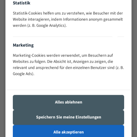
Statistik
Widerstandsfähig gegen Zahnbruch auch bei
schwierigen Werkstücken (Materialmischung,
Statistik-Cookies helfen uns zu verstehen, wie Besucher mit der
wechselnde Verbindungslängen)
Website interagieren, indem Informationen anonym gesammelt
werden (z. B. Google Analytics).
Sehr geringe Vibration
Äußerst verschleißfest
Marketing
Technische Beschreibung:
Marketing-Cookies werden verwendet, um Besuchern auf
Positiver Spanwinkel
Websites zu folgen. Die Absicht ist, Anzeigen zu zeigen, die
relevant und ansprechend für den einzelnen Benutzer sind (z. B.
Bandkörper aus hochlegiertem Federstahl
Google Ads).
Legierte HSS-beschichtete Zahnspitzen
Spezielle Zahngeometrie und Zahnteilung
Alles ablehnen
Materialien:
Stahl
Speichern Sie meine Einstellungen
Nichteisenmetalle
Alle akzeptieren
Speziell entwickelt für Profile / Rohre