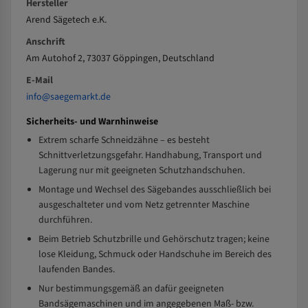
Hersteller
Arend Sägetech e.K.
Anschrift
Am Autohof 2, 73037 Göppingen, Deutschland
E-Mail
info@saegemarkt.de
Sicherheits- und Warnhinweise
Extrem scharfe Schneidzähne – es besteht
Schnittverletzungsgefahr. Handhabung, Transport und
Lagerung nur mit geeigneten Schutzhandschuhen.
Montage und Wechsel des Sägebandes ausschließlich bei
ausgeschalteter und vom Netz getrennter Maschine
durchführen.
Beim Betrieb Schutzbrille und Gehörschutz tragen; keine
lose Kleidung, Schmuck oder Handschuhe im Bereich des
laufenden Bandes.
Nur bestimmungsgemäß an dafür geeigneten
Bandsägemaschinen und im angegebenen Maß- bzw.