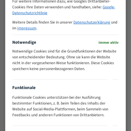
Für weitere Informationen dazu, wie Googles Drittanbieter-
M (mm)
Zoll (ZpZ)
)
Cookies Ihre Daten verwenden und handhaben, siehe:
Google-
>
Datenschutzrichtlinie
10/14
25
Weitere Details finden Sie in unserer
Datenschutzerklärung
und
15 - 40
8/12
im
Impressum
.
25 - 50
6/10
35 - 70
5/8
Notwendige
Immer aktiv
50 - 120
4/6
Notwendige Cookies sind für die Grundfunktionen der Website
80 - 180
3/4
von entscheidender Bedeutung. Ohne sie kann die Website
130 -
nicht in der vorgesehenen Weise funktionieren. Diese Cookies
2/3
350
speichern keine personenbezogenen Daten.
150 -
1,5/2
450
200 -
Funktionale
1,1/1,6
600
Funktionale Cookies unterstützen bei der Ausführung
> 500
0,75/1,25
bestimmter Funktionen, z. B. beim Teilen des Inhalts der
Website auf Social-Media-Plattformen, beim Sammeln von
Vorteile:
Feedbacks und anderen Funktionen von Drittanbietern.
Vielseitiges Bandsägeblatt für verschiedenste
Anwendungen