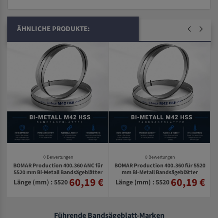
ÄHNLICHE PRODUKTE:
0 Bewertungen
0 Bewertungen
BOMAR Production 400.360 ANC für
BOMAR Production 400.360 für 5520
0
5520 mm Bi-Metall Bandsägeblätter
mm Bi-Metall Bandsägeblätter
60,19 €
60,19 €
€
Länge (mm) : 5520
Länge (mm) : 5520
Führende Bandsägeblatt-Marken