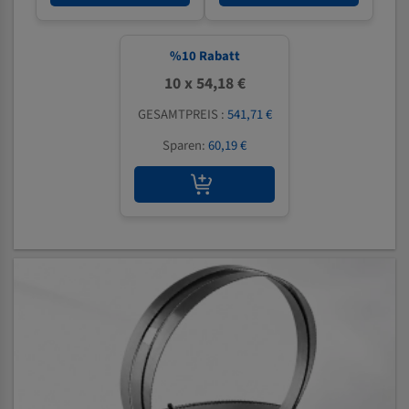
%
10
Rabatt
10 x 54,18 €
GESAMTPREIS :
541,71 €
Sparen:
60,19 €