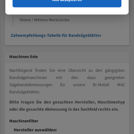
Kleine und mittlere Profile / Kleine Durchmesser
Vollmaterial
Kleine / Mittlere Werkstücke
Zahnempfehlungs-Tabelle für Bandsägeblätter
Maschinen liste
Nachfolgend finden Sie eine Übersicht zu den gängigsten
Bandsägemaschinen mit den dazu geeigneten
Sägebandabmessungen für unsere Bi-Metall M42
Bandsägeblätter.
Bitte tragen Sie den gesuchten Hersteller, Maschinentyp
oder die gesuchte Abmessung in das Suchfeld rechts ein.
Maschinenfilter
Hersteller auswählen: