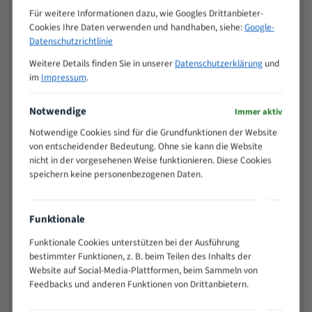
M (mm)
Zoll (ZpZ)
)
Für weitere Informationen dazu, wie Googles Drittanbieter-
Cookies Ihre Daten verwenden und handhaben, siehe:
Google-
>
10/14
Datenschutzrichtlinie
25
15 - 40
8/12
Weitere Details finden Sie in unserer
Datenschutzerklärung
und
25 - 50
6/10
im
Impressum
.
35 - 70
5/8
Notwendige
50 - 120
4/6
Immer aktiv
80 - 180
3/4
Notwendige Cookies sind für die Grundfunktionen der Website
130 -
von entscheidender Bedeutung. Ohne sie kann die Website
2/3
350
nicht in der vorgesehenen Weise funktionieren. Diese Cookies
speichern keine personenbezogenen Daten.
150 -
1,5/2
450
200 -
1,1/1,6
Funktionale
600
> 500
0,75/1,25
Funktionale Cookies unterstützen bei der Ausführung
bestimmter Funktionen, z. B. beim Teilen des Inhalts der
Vorteile:
Website auf Social-Media-Plattformen, beim Sammeln von
Feedbacks und anderen Funktionen von Drittanbietern.
Vielseitiges Bandsägeblatt für verschiedenste
Anwendungen