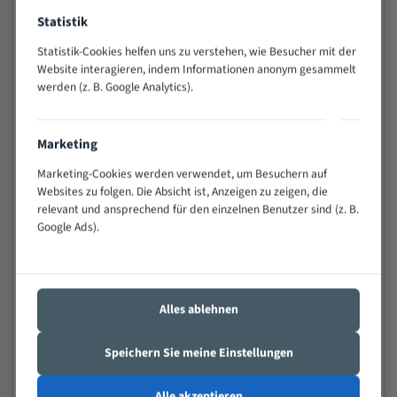
Widerstandsfähig gegen Zahnbruch auch bei
Statistik
schwierigen Werkstücken (Materialmischung,
wechselnde Verbindungslängen)
Statistik-Cookies helfen uns zu verstehen, wie Besucher mit der
Website interagieren, indem Informationen anonym gesammelt
Sehr geringe Vibration
werden (z. B. Google Analytics).
Äußerst verschleißfest
Technische Beschreibung:
Marketing
Marketing-Cookies werden verwendet, um Besuchern auf
Positiver Spanwinkel
Websites zu folgen. Die Absicht ist, Anzeigen zu zeigen, die
Bandkörper aus hochlegiertem Federstahl
relevant und ansprechend für den einzelnen Benutzer sind (z. B.
Google Ads).
Legierte HSS-beschichtete Zahnspitzen
Spezielle Zahngeometrie und Zahnteilung
Materialien:
Alles ablehnen
Stahl
Speichern Sie meine Einstellungen
Nichteisenmetalle
Speziell entwickelt für Profile / Rohre
Alle akzeptieren