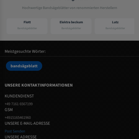
Hochwertige Bandsägeblätter von renommierten Herstellern
Flott
Elektra beckum
Lutz
Bandsägeblätter
Bandsägeblätter
Bandsägeblätter
Meistgesuchte Wörter:
bandsägeblatt
UNSERE KONTAKTINFORMATIONEN
KUNDENDIENST
+49 7161 6567199
GSM
+4915165461960
UNSERE E-MAIL-ADRESSE
Post Senden
UNSERE ADRESSE