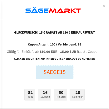
0
×
Spezialstahl Gehärtet
Uddeholm
Glatte
Eine Schneide, doppelte Fase
Spezialstahl
Standart
ÜBER UNS
DEUTSCH
Startseite
Bandsägeblätter Für Metall
Bi-Metal M42 (Standardgröße)
Bom
Uddeholm Gehärtet
Spezialstahl
Konvex
Zwei Schneiden, vierfache Fase
Uddeholm
gehärtete Zahnspitzen
ABOUTS
ENGLISH
GLÜCKWUNSCH! 15 € RABATT AB 150 € EINKAUFSWERT
Flexback
Gehärtete zahnspitzen
Konkav
Flexback Meterware
BOMAR Production 400.360 ANC für 5520 mm
FRANCE
Kupon Anzahl: 100 / Verbleibend: 89
Dachzahnung
Bi-Metall Meterware
Bi-Metall Bandsägeblätter
Gültig für Einkäufe ab
150.00 EUR
-
15.00 EUR
Rabatt-Coupon...
Fleischerei Bandsägeblätter
KLICKEN SIE UNTEN, UM IHREN GUTSCHEINCODE ZU KOPIEREN
Länge (mm):
Bandmesser Glatt Meterware
SAEGE15
mm
Bandmesser Dachzahnung Meterware
Breite (mm):
Konkav Meterware
mm
82
16
50
19
Konvex Meterware
Tage
Stunden
Minuten
Sekunden
Stärken + Zahnteilung:
mm