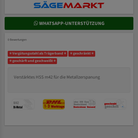
WHATSAPP-UNTERSTÜTZUNG
0 Bewertungen
⭐ Vergütungsstahl als Trägerband ⭐
⭐ geschränkt ⭐
⭐ geschärft und geschweißt ⭐
Verstärktes HSS m42 für die Metallzerspanung