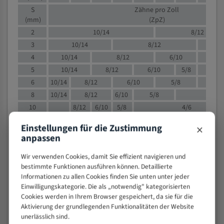
S
Zähne pro Zoll
(mm)
(ZpZ)
2
10/14
8/12
3
10/14
8/12
6/1
4
10/14
8/12
6/10
5/8
5
10/14
8/12
6/10
5/8
6
10/14
8/12
6/10
5/8
8
10/14
8/12
6/10
5/8
4/
10
8/12
6/10
5/8
4/6
12
8/12
6/10
4/6
×
Einstellungen für die Zustimmung
15
8/12
6/10
4/5
anpassen
20
4/6
4/5
Wir verwenden Cookies, damit Sie effizient navigieren und
30
4/5
4/5
bestimmte Funktionen ausführen können. Detaillierte
50
4/5
3/4
Informationen zu allen Cookies finden Sie unten unter jeder
80
3/4
Einwilligungskategorie. Die als „notwendig" kategorisierten
> 100
Cookies werden in Ihrem Browser gespeichert, da sie für die
1,
Aktivierung der grundlegenden Funktionalitäten der Website
unerlässlich sind.
VOLLMATERIAL