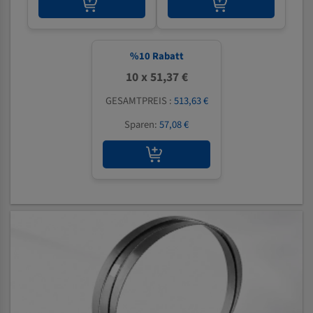
%
10
Rabatt
10 x 51,37 €
GESAMTPREIS :
513,63 €
Sparen:
57,08 €