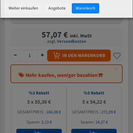
mm
Weiter einkaufen
Angebote
Warenkorb
Welche Zahn soll ich wählen?
57,07 €
inkl. MwSt
zzgl.
Versandkosten
IN DEN WARENKORB
×
Mehr kaufen, weniger bezahlen
%
3
Rabatt
%
5
Rabatt
3 x 55,36 €
5 x 54,22 €
GESAMTPREIS :
166,08 €
GESAMTPREIS :
271,09 €
Sparen:
5,13 €
Sparen:
14,27 €