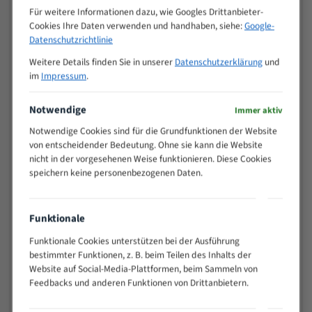
Zähne pro
Für weitere Informationen dazu, wie Googles Drittanbieter-
M (mm)
Zoll (ZpZ)
)
Cookies Ihre Daten verwenden und handhaben, siehe:
Google-
Datenschutzrichtlinie
>
10/14
25
Weitere Details finden Sie in unserer
Datenschutzerklärung
und
15 - 40
8/12
im
Impressum
.
25 - 50
6/10
35 - 70
5/8
Notwendige
Immer aktiv
50 - 120
4/6
Notwendige Cookies sind für die Grundfunktionen der Website
80 - 180
3/4
von entscheidender Bedeutung. Ohne sie kann die Website
130 -
nicht in der vorgesehenen Weise funktionieren. Diese Cookies
2/3
350
speichern keine personenbezogenen Daten.
150 -
1,5/2
450
Funktionale
200 -
1,1/1,6
600
Funktionale Cookies unterstützen bei der Ausführung
> 500
0,75/1,25
bestimmter Funktionen, z. B. beim Teilen des Inhalts der
Website auf Social-Media-Plattformen, beim Sammeln von
Vorteile:
Feedbacks und anderen Funktionen von Drittanbietern.
Vielseitiges Bandsägeblatt für verschiedenste