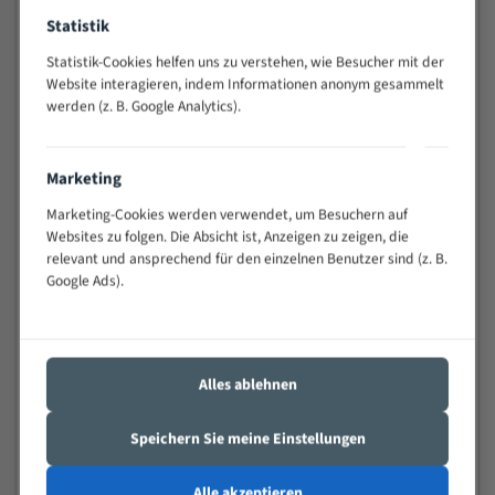
Anwendungen
Statistik
Widerstandsfähig gegen Zahnbruch auch bei
schwierigen Werkstücken (Materialmischung,
Statistik-Cookies helfen uns zu verstehen, wie Besucher mit der
wechselnde Verbindungslängen)
Website interagieren, indem Informationen anonym gesammelt
werden (z. B. Google Analytics).
Sehr geringe Vibration
Äußerst verschleißfest
Marketing
Technische Beschreibung:
Marketing-Cookies werden verwendet, um Besuchern auf
Websites zu folgen. Die Absicht ist, Anzeigen zu zeigen, die
Positiver Spanwinkel
relevant und ansprechend für den einzelnen Benutzer sind (z. B.
Bandkörper aus hochlegiertem Federstahl
Google Ads).
Legierte HSS-beschichtete Zahnspitzen
Spezielle Zahngeometrie und Zahnteilung
Alles ablehnen
Materialien:
Stahl
Speichern Sie meine Einstellungen
Nichteisenmetalle
Alle akzeptieren