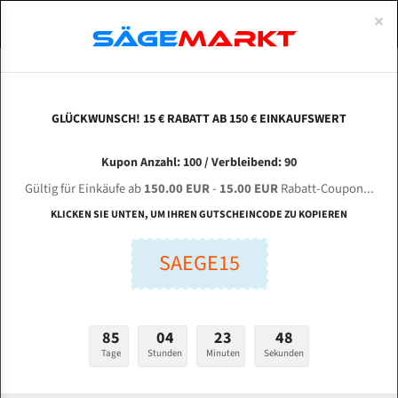
0
×
Spezialstahl Gehärtet
Uddeholm
Glatte
Eine Schneide, doppelte Fase
Spezialstahl
Standart
ÜBER UNS
DEUTSCH
Startseite
Bandsägeblätter Für Metall
Bi-Metal M42 (Standardgröße)
Ber
Uddeholm Gehärtet
Spezialstahl
Konvex
Zwei Schneiden, vierfache Fase
Uddeholm
gehärtete Zahnspitzen
ABOUTS
ENGLISH
GLÜCKWUNSCH! 15 € RABATT AB 150 € EINKAUFSWERT
Flexback
Gehärtete zahnspitzen
Konkav
Flexback Meterware
BERNARDO MSB 460 H für 5200 mm Bi-Metall
FRANCE
Kupon Anzahl: 100 / Verbleibend: 90
Dachzahnung
Bi-Metall Meterware
Bandsägeblätter
Gültig für Einkäufe ab
150.00 EUR
-
15.00 EUR
Rabatt-Coupon...
Bandsägeblätter für Bernardo
Fleischerei Bandsägeblätter
KLICKEN SIE UNTEN, UM IHREN GUTSCHEINCODE ZU KOPIEREN
Bandmesser Glatt Meterware
SAEGE15
Länge (mm):
Bandmesser Dachzahnung Meterware
mm
Breite (mm):
Konkav Meterware
85
04
23
47
mm
Konvex Meterware
Tage
Stunden
Minuten
Sekunden
Stärken + Zahnteilung: