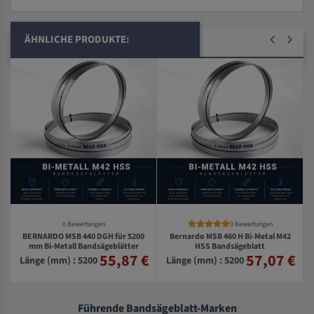
ÄHNLICHE PRODUKTE:
0 Bewertungen
0 Bewertungen
BERNARDO MSB 440 DGH für 5200
Bernardo MSB 460 H Bi-Metal M42
2
mm Bi-Metall Bandsägeblätter
HSS Bandsägeblatt
55,87 €
57,07 €
€
Länge (mm) : 5200
Länge (mm) : 5200
Führende Bandsägeblatt-Marken