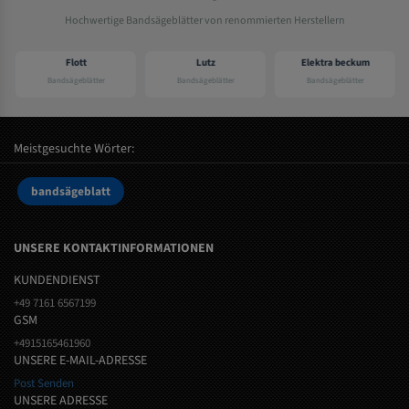
Hochwertige Bandsägeblätter von renommierten Herstellern
Flott
Lutz
Elektra beckum
Bandsägeblätter
Bandsägeblätter
Bandsägeblätter
Meistgesuchte Wörter:
bandsägeblatt
UNSERE KONTAKTINFORMATIONEN
KUNDENDIENST
+49 7161 6567199
GSM
+4915165461960
UNSERE E-MAIL-ADRESSE
Post Senden
UNSERE ADRESSE