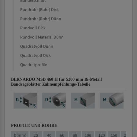
Bündelschnitt
Rundrohr (Rohr) Dick
Rundrohr (Rohr) Dünn
Rundvoll Dick
Rundvoll Material Dünn
Quadratvoll Dünn
Quadratvoll Dick
Quadratprofile
BERNARDO MSB 460 H für 5200 mm Bi-Metall
Bandsägeblätter Zahnempfehlungs-Tabelle
PROFILE UND ROHRE
D(mm)
20
40
60
80
100
120
150
200