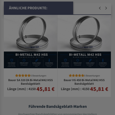
ÄHNLICHE PRODUKTE:
0 Bewertungen
0 Bewertungen
Bauer SA 320 ZA Bi-Metal M42 HSS
Bauer VG 450 Bi-Metal M42 HSS
Bandsägeblatt
Bandsägeblatt
45,81 €
45,81 €
€
Länge (mm) : 4150
Länge (mm) : 4150
Führende Bandsägeblatt-Marken
Hochwertige Bandsägeblätter von renommierten Herstellern