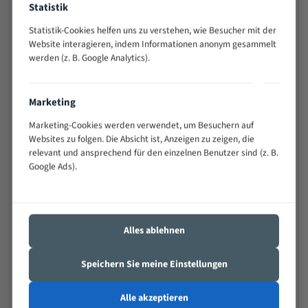
Statistik
Widerstandsfähig gegen Zahnbruch auch bei
schwierigen Werkstücken (Materialmischung,
Statistik-Cookies helfen uns zu verstehen, wie Besucher mit der
wechselnde Verbindungslängen)
Website interagieren, indem Informationen anonym gesammelt
werden (z. B. Google Analytics).
Sehr geringe Vibration
Äußerst verschleißfest
Marketing
Technische Beschreibung:
Marketing-Cookies werden verwendet, um Besuchern auf
Positiver Spanwinkel
Websites zu folgen. Die Absicht ist, Anzeigen zu zeigen, die
relevant und ansprechend für den einzelnen Benutzer sind (z. B.
Bandkörper aus hochlegiertem Federstahl
Google Ads).
Legierte HSS-beschichtete Zahnspitzen
Spezielle Zahngeometrie und Zahnteilung
Alles ablehnen
Materialien:
Stahl
Speichern Sie meine Einstellungen
Nichteisenmetalle
Alle akzeptieren
Speziell entwickelt für Profile / Rohre