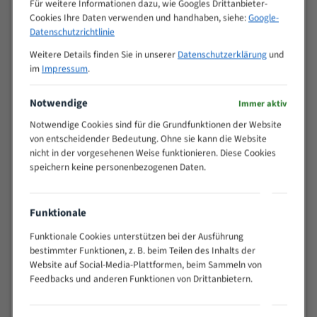
Für weitere Informationen dazu, wie Googles Drittanbieter-
M (mm)
Zoll (ZpZ)
)
Cookies Ihre Daten verwenden und handhaben, siehe:
Google-
>
Datenschutzrichtlinie
10/14
25
Weitere Details finden Sie in unserer
Datenschutzerklärung
und
15 - 40
8/12
im
Impressum
.
25 - 50
6/10
35 - 70
5/8
Notwendige
Immer aktiv
50 - 120
4/6
Notwendige Cookies sind für die Grundfunktionen der Website
80 - 180
3/4
von entscheidender Bedeutung. Ohne sie kann die Website
130 -
nicht in der vorgesehenen Weise funktionieren. Diese Cookies
2/3
350
speichern keine personenbezogenen Daten.
150 -
1,5/2
450
200 -
Funktionale
1,1/1,6
600
Funktionale Cookies unterstützen bei der Ausführung
> 500
0,75/1,25
bestimmter Funktionen, z. B. beim Teilen des Inhalts der
Website auf Social-Media-Plattformen, beim Sammeln von
Vorteile:
Feedbacks und anderen Funktionen von Drittanbietern.
Vielseitiges Bandsägeblatt für verschiedenste
Anwendungen