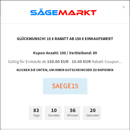
0
×
Spezialstahl Gehärtet
Uddeholm
Glatte
Eine Schneide, doppelte Fase
Spezialstahl
Standart
ÜBER UNS
DEUTSCH
Startseite
Bandsägeblätter Für Metall
Bi-Metal M42 (Standardgröße)
Bau
Uddeholm Gehärtet
Spezialstahl
Konvex
Zwei Schneiden, vierfache Fase
Uddeholm
gehärtete Zahnspitzen
ABOUTS
ENGLISH
GLÜCKWUNSCH! 15 € RABATT AB 150 € EINKAUFSWERT
Flexback
Gehärtete zahnspitzen
Konkav
Flexback Meterware
BAUER VG 450 für 4150 mm Bi-Metall
FRANCE
Kupon Anzahl: 100 / Verbleibend: 89
Dachzahnung
Bi-Metall Meterware
Bandsägeblätter
Gültig für Einkäufe ab
150.00 EUR
-
15.00 EUR
Rabatt-Coupon...
Bandsägeblätter für Bauer
Fleischerei Bandsägeblätter
KLICKEN SIE UNTEN, UM IHREN GUTSCHEINCODE ZU KOPIEREN
Bandmesser Glatt Meterware
SAEGE15
Länge (mm):
Bandmesser Dachzahnung Meterware
mm
Breite (mm):
Konkav Meterware
83
10
56
19
mm
Konvex Meterware
Tage
Stunden
Minuten
Sekunden
Stärken + Zahnteilung: