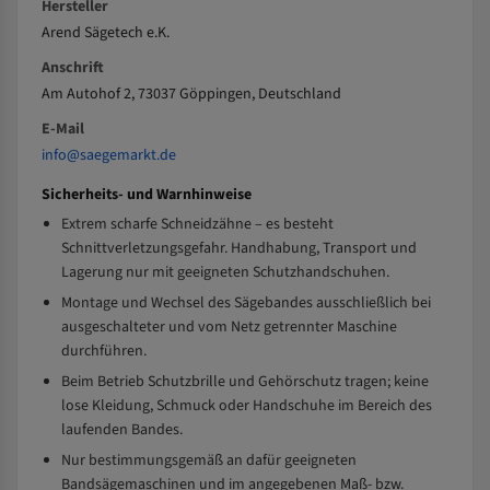
Hersteller
Arend Sägetech e.K.
Anschrift
Am Autohof 2, 73037 Göppingen, Deutschland
E-Mail
info@saegemarkt.de
Sicherheits- und Warnhinweise
Extrem scharfe Schneidzähne – es besteht
Schnittverletzungsgefahr. Handhabung, Transport und
Lagerung nur mit geeigneten Schutzhandschuhen.
Montage und Wechsel des Sägebandes ausschließlich bei
ausgeschalteter und vom Netz getrennter Maschine
durchführen.
Beim Betrieb Schutzbrille und Gehörschutz tragen; keine
lose Kleidung, Schmuck oder Handschuhe im Bereich des
laufenden Bandes.
Nur bestimmungsgemäß an dafür geeigneten
Bandsägemaschinen und im angegebenen Maß- bzw.