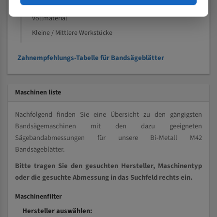
Kleine und mittlere Profile / Kleine Durchmesser
Vollmaterial
Kleine / Mittlere Werkstücke
Zahnempfehlungs-Tabelle für Bandsägeblätter
Maschinen liste
Nachfolgend finden Sie eine Übersicht zu den gängigsten
Bandsägemaschinen mit den dazu geeigneten
Sägebandabmessungen für unsere Bi-Metall M42
Bandsägeblätter.
Bitte tragen Sie den gesuchten Hersteller, Maschinentyp
oder die gesuchte Abmessung in das Suchfeld rechts ein.
Maschinenfilter
Hersteller auswählen: