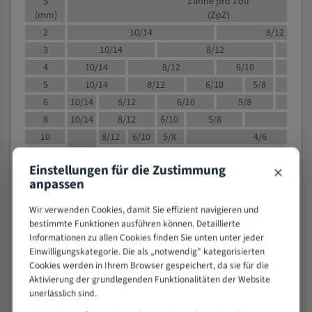
S
Zähne pro Zoll
(mm)
(ZpZ)
2
10/14
8/12
3
10/14
8/12
6/1
4
10/14
8/12
6/10
5/8
5
10/14
8/12
6/10
5/8
6
10/14
8/12
6/10
5/8
8
10/14
8/12
6/10
5/8
4/
10
8/12
6/10
5/8
4/6
12
8/12
6/10
4/6
×
Einstellungen für die Zustimmung
15
8/12
6/10
4/5
anpassen
20
4/6
4/5
30
4/5
4/5
Wir verwenden Cookies, damit Sie effizient navigieren und
bestimmte Funktionen ausführen können. Detaillierte
50
4/5
3/4
Informationen zu allen Cookies finden Sie unten unter jeder
80
3/4
Einwilligungskategorie. Die als „notwendig" kategorisierten
> 100
1,
Cookies werden in Ihrem Browser gespeichert, da sie für die
Aktivierung der grundlegenden Funktionalitäten der Website
VOLLMATERIAL
unerlässlich sind.
Zähne pro