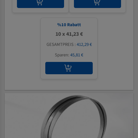
%
10
Rabatt
10 x 41,23 €
GESAMTPREIS :
412,29 €
Sparen:
45,81 €