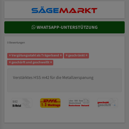
WHATSAPP-UNTERSTÜTZUNG
0 Bewertungen
⭐ Vergütungsstahl als Trägerband ⭐
⭐ geschränkt ⭐
⭐ geschärft und geschweißt ⭐
Verstärktes HSS m42 für die Metallzerspanung