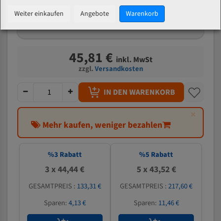
mm
Weiter einkaufen
Angebote
Warenkorb
Welche Zahn soll ich wählen?
45,81 €
inkl. MwSt
zzgl.
Versandkosten
IN DEN WARENKORB
×
Mehr kaufen, weniger bezahlen
%
3
Rabatt
%
5
Rabatt
3 x 44,44 €
5 x 43,52 €
GESAMTPREIS :
133,31 €
GESAMTPREIS :
217,60 €
Sparen:
4,13 €
Sparen:
11,46 €