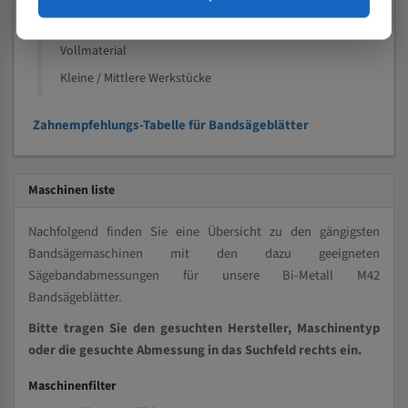
Speziell entwickelt für Profile / Rohre
Kleine und mittlere Profile / Kleine Durchmesser
Vollmaterial
Kleine / Mittlere Werkstücke
Zahnempfehlungs-Tabelle für Bandsägeblätter
Maschinen liste
Nachfolgend finden Sie eine Übersicht zu den gängigsten
Bandsägemaschinen mit den dazu geeigneten
Sägebandabmessungen für unsere Bi-Metall M42
Bandsägeblätter.
Bitte tragen Sie den gesuchten Hersteller, Maschinentyp
oder die gesuchte Abmessung in das Suchfeld rechts ein.
Maschinenfilter