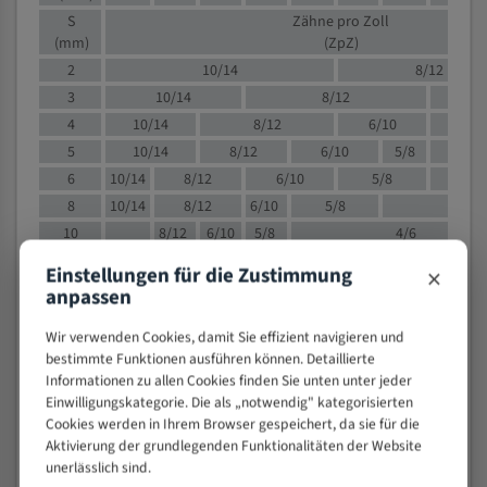
S
Zähne pro Zoll
(mm)
(ZpZ)
2
10/14
8/12
3
10/14
8/12
6/1
4
10/14
8/12
6/10
5/8
5
10/14
8/12
6/10
5/8
6
10/14
8/12
6/10
5/8
8
10/14
8/12
6/10
5/8
4/
10
8/12
6/10
5/8
4/6
12
8/12
6/10
4/6
×
Einstellungen für die Zustimmung
15
8/12
6/10
4/5
anpassen
20
4/6
4/5
Wir verwenden Cookies, damit Sie effizient navigieren und
30
4/5
4/5
bestimmte Funktionen ausführen können. Detaillierte
50
4/5
3/4
Informationen zu allen Cookies finden Sie unten unter jeder
80
3/4
Einwilligungskategorie. Die als „notwendig" kategorisierten
Cookies werden in Ihrem Browser gespeichert, da sie für die
> 100
1,
Aktivierung der grundlegenden Funktionalitäten der Website
unerlässlich sind.
VOLLMATERIAL