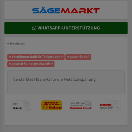
WHATSAPP-UNTERSTÜTZUNG
0 Bewertungen
⭐ Vergütungsstahl als Trägerband ⭐
⭐ geschränkt ⭐
⭐ geschärft und geschweißt ⭐
Verstärktes HSS m42 für die Metallzerspanung