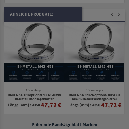
ÄHNLICHE PRODUKTE:
0 Bewertungen
0 Bewertungen
BAUER SA 320 optional für 4350 mm
BAUER SA 320 ZA optional für 4350
Bi-Metall Bandsägeblätter
mm Bi-Metall Bandsägeblätter
47,72 €
47,72 €
€
Länge (mm) : 4350
Länge (mm) : 4350
Führende Bandsägeblatt-Marken