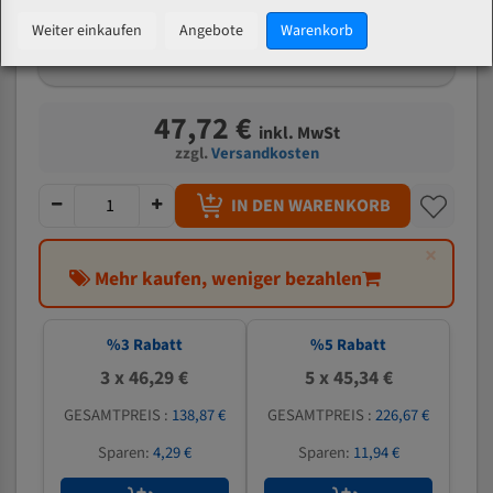
mm
Weiter einkaufen
Angebote
Warenkorb
Welche Zahn soll ich wählen?
47,72 €
inkl. MwSt
zzgl.
Versandkosten
IN DEN WARENKORB
×
Mehr kaufen, weniger bezahlen
%
3
Rabatt
%
5
Rabatt
3 x 46,29 €
5 x 45,34 €
GESAMTPREIS :
138,87 €
GESAMTPREIS :
226,67 €
Sparen:
4,29 €
Sparen:
11,94 €