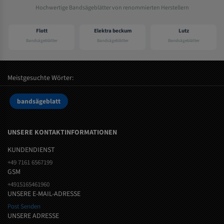
Hochwertige Bandsägeblätter von renommierten Herstellern
Flott
Elektra beckum
Lutz
Bandsägeblätter
Bandsägeblätter
Bandsägeblätter
Meistgesuchte Wörter:
bandsägeblatt
UNSERE KONTAKTINFORMATIONEN
KUNDENDIENST
+49 7161 6567199
GSM
+4915165461960
UNSERE E-MAIL-ADRESSE
Post Senden
UNSERE ADRESSE