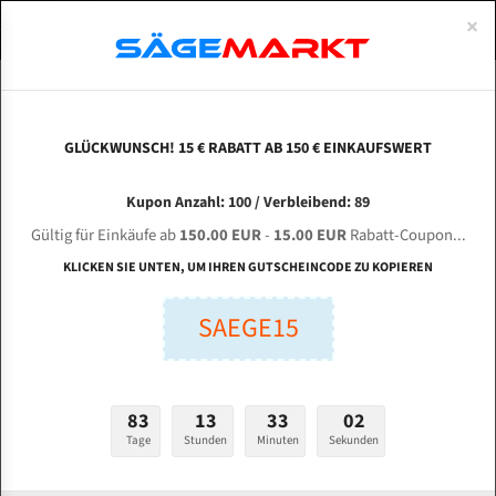
0
×
Spezialstahl Gehärtet
Uddeholm
Glatte
Eine Schneide, doppelte Fase
Spezialstahl
Standart
ÜBER UNS
DEUTSCH
Startseite
Bandsägeblätter Für Metall
Bi-Metal M42 (Standardgröße)
Bau
Uddeholm Gehärtet
Spezialstahl
Konvex
Zwei Schneiden, vierfache Fase
Uddeholm
gehärtete Zahnspitzen
ABOUTS
ENGLISH
GLÜCKWUNSCH! 15 € RABATT AB 150 € EINKAUFSWERT
Flexback
Gehärtete zahnspitzen
Konkav
Flexback Meterware
BAUER SA 320 optional für 4350 mm Bi-Metall
FRANCE
Kupon Anzahl: 100 / Verbleibend: 89
Dachzahnung
Bi-Metall Meterware
Bandsägeblätter
Gültig für Einkäufe ab
150.00 EUR
-
15.00 EUR
Rabatt-Coupon...
Bandsägeblätter für Bauer
Fleischerei Bandsägeblätter
KLICKEN SIE UNTEN, UM IHREN GUTSCHEINCODE ZU KOPIEREN
Bandmesser Glatt Meterware
SAEGE15
Länge (mm):
Bandmesser Dachzahnung Meterware
mm
Breite (mm):
Konkav Meterware
83
13
33
01
mm
Konvex Meterware
Tage
Stunden
Minuten
Sekunden
Stärken + Zahnteilung: