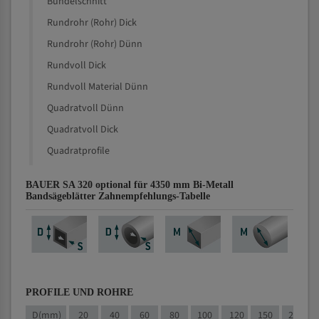
Bündelschnitt
Rundrohr (Rohr) Dick
Rundrohr (Rohr) Dünn
Rundvoll Dick
Rundvoll Material Dünn
Quadratvoll Dünn
Quadratvoll Dick
Quadratprofile
BAUER SA 320 optional für 4350 mm Bi-Metall
Bandsägeblätter Zahnempfehlungs-Tabelle
PROFILE UND ROHRE
D(mm)
20
40
60
80
100
120
150
200