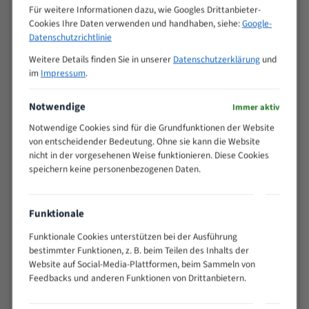
Zähne pro
Für weitere Informationen dazu, wie Googles Drittanbieter-
M (mm)
Zoll (ZpZ)
)
Cookies Ihre Daten verwenden und handhaben, siehe:
Google-
Datenschutzrichtlinie
>
10/14
25
Weitere Details finden Sie in unserer
Datenschutzerklärung
und
15 - 40
8/12
im
Impressum
.
25 - 50
6/10
35 - 70
5/8
Notwendige
Immer aktiv
50 - 120
4/6
Notwendige Cookies sind für die Grundfunktionen der Website
80 - 180
3/4
von entscheidender Bedeutung. Ohne sie kann die Website
nicht in der vorgesehenen Weise funktionieren. Diese Cookies
130 -
2/3
speichern keine personenbezogenen Daten.
350
150 -
1,5/2
450
Funktionale
200 -
1,1/1,6
600
Funktionale Cookies unterstützen bei der Ausführung
bestimmter Funktionen, z. B. beim Teilen des Inhalts der
> 500
0,75/1,25
Website auf Social-Media-Plattformen, beim Sammeln von
Vorteile:
Feedbacks und anderen Funktionen von Drittanbietern.
Vielseitiges Bandsägeblatt für verschiedenste