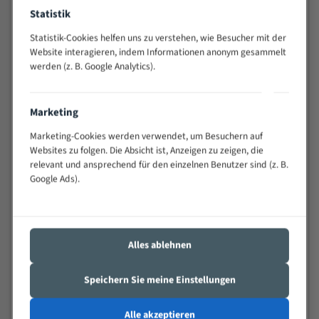
Anwendungen
Statistik
Widerstandsfähig gegen Zahnbruch auch bei
Statistik-Cookies helfen uns zu verstehen, wie Besucher mit der
schwierigen Werkstücken (Materialmischung,
Website interagieren, indem Informationen anonym gesammelt
wechselnde Verbindungslängen)
werden (z. B. Google Analytics).
Sehr geringe Vibration
Äußerst verschleißfest
Marketing
Technische Beschreibung:
Marketing-Cookies werden verwendet, um Besuchern auf
Websites zu folgen. Die Absicht ist, Anzeigen zu zeigen, die
Positiver Spanwinkel
relevant und ansprechend für den einzelnen Benutzer sind (z. B.
Bandkörper aus hochlegiertem Federstahl
Google Ads).
Legierte HSS-beschichtete Zahnspitzen
Spezielle Zahngeometrie und Zahnteilung
Alles ablehnen
Materialien:
Speichern Sie meine Einstellungen
Stahl
Nichteisenmetalle
Alle akzeptieren