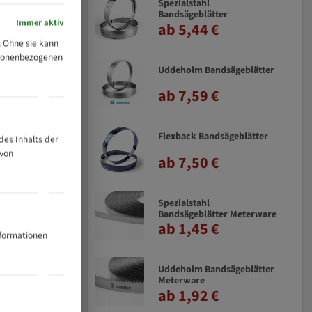
Spezialstahl
Bandsägeblätter
Immer aktiv
ab 5,44 €
 Ohne sie kann
ersonenbezogenen
Uddeholm Bandsägeblätter
ab 7,59 €
Flexback Bandsägeblätter
des Inhalts der
 von
ab 7,50 €
Spezialstahl
Bandsägeblätter Meterware
ab 1,45 €
nformationen
Uddeholm Bandsägeblätter
Meterware
ab 1,92 €