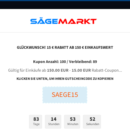
UNTERNEHMEN
FAQ
GUTSCHEINE
BLOG
KONTAKT
GLÜCKWUNSCH! 15 € RABATT AB 150 € EINKAUFSWERT
Bandmesser Glatt Meterware
Kupon Anzahl: 100 / Verbleibend: 89
Gültig für Einkäufe ab
150.00 EUR
-
15.00 EUR
Rabatt-Coupon...
Bandmesser Glatt Meterware
KLICKEN SIE UNTEN, UM IHREN GUTSCHEINCODE ZU KOPIEREN
SAEGE15
änge (m)
Breite (mm):
Stärken + Zah
m
mm
ellmenge: 25 m
83
14
53
51
Tage
Stunden
Minuten
Sekunden