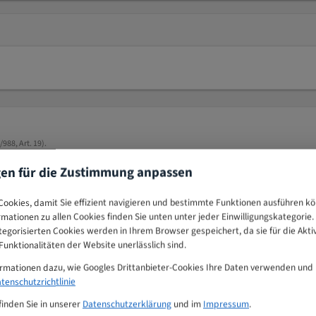
88, Art. 19).
gen für die Zustimmung anpassen
ookies, damit Sie effizient navigieren und bestimmte Funktionen ausführen k
tschland
ormationen zu allen Cookies finden Sie unten unter jeder Einwilligungskategorie. 
egorisierten Cookies werden in Ihrem Browser gespeichert, da sie für die Akti
unktionalitäten der Website unerlässlich sind.
ormationen dazu, wie Googles Drittanbieter-Cookies Ihre Daten verwenden und
fahr. Handhabung, Transport und Lagerung nur mit geeigneten Schutzhands
tenschutzrichtlinie
halteter und vom Netz getrennter Maschine durchführen.
finden Sie in unserer
Datenschutzerklärung
und im
Impressum
.