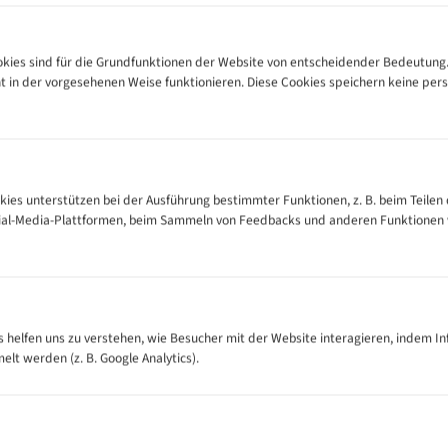
leidung, Schmuck oder Handschuhe im Bereich des laufenden Bandes.
und im angegebenen Maß- bzw. Drehzahlbereich einsetzen.
 nicht verwenden.
ies sind für die Grundfunktionen der Website von entscheidender Bedeutung.
ht in der vorgesehenen Weise funktionieren. Diese Cookies speichern keine p
estimmt.
kies unterstützen bei der Ausführung bestimmter Funktionen, z. B. beim Teilen 
cial-Media-Plattformen, beim Sammeln von Feedbacks und anderen Funktionen
es helfen uns zu verstehen, wie Besucher mit der Website interagieren, indem I
t werden (z. B. Google Analytics).