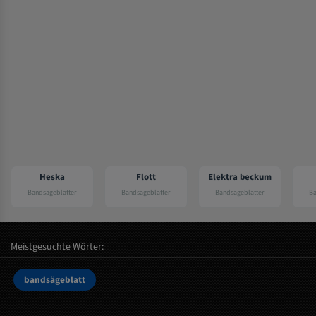
Heska
Flott
Elektra beckum
Bandsägeblätter
Bandsägeblätter
Bandsägeblätter
Ba
Meistgesuchte Wörter:
bandsägeblatt