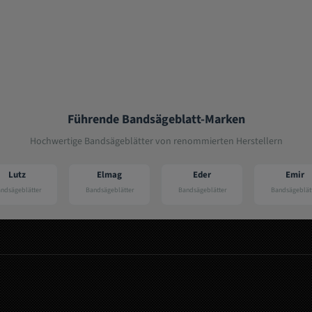
Führende Bandsägeblatt-Marken
Hochwertige Bandsägeblätter von renommierten Herstellern
Lutz
Elmag
Eder
Emir
ndsägeblätter
Bandsägeblätter
Bandsägeblätter
Bandsägeblätt