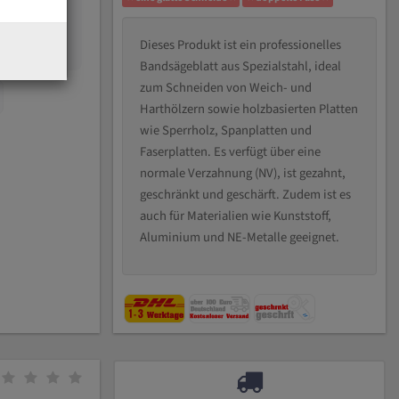
Dieses Produkt ist ein professionelles
Bandsägeblatt aus Spezialstahl, ideal
zum Schneiden von Weich- und
Harthölzern sowie holzbasierten Platten
wie Sperrholz, Spanplatten und
Faserplatten. Es verfügt über eine
normale Verzahnung (NV), ist gezahnt,
geschränkt und geschärft. Zudem ist es
auch für Materialien wie Kunststoff,
Aluminium und NE-Metalle geeignet.