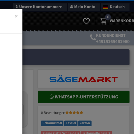
Unsere Kontonummern
Mein Konto
Deutsch
×
0
WARENKORB
KUNDENDIENST
+4915165461960
WHATSAPP-UNTERSTÜTZUNG
nteilung:
mm
0 Bewertungen
Schaumstoff
Textiel
karton
⭐ eine glatte Schneide ⭐
⭐ doppelte Fase ⭐