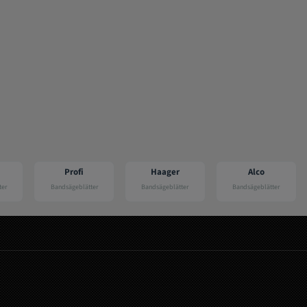
Profi
Haager
Alco
er
Bandsägeblätter
Bandsägeblätter
Bandsägeblätter