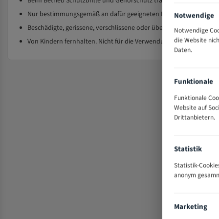
Beim Betrieb Schutzbrille und Gehörschutz tragen; keine lose K
Nur bestimmungsgemäß an dafür geeigneten Bandsägemaschinen 
Notwendige
Beschädigte, gerissene, verschlissene oder überhitzte Sägebänder
Notwendige Cook
die Website nic
Von Kindern fernhalten. Nicht für die Verwendung durch Kinder b
Daten.
Funktionale
Funktionale Coo
Website auf So
Drittanbietern.
Statistik
Statistik-Cooki
anonym gesammel
Marketing