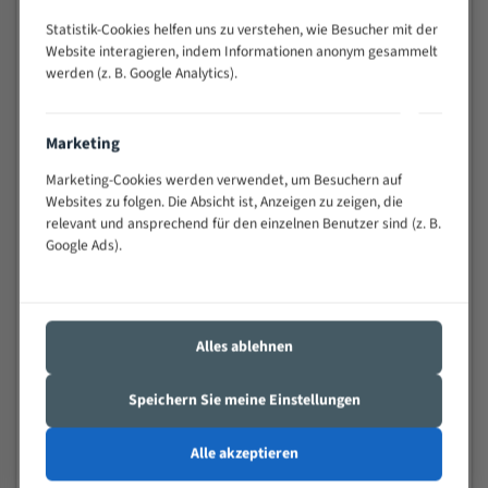
Anwendungen
Statistik-Cookies helfen uns zu verstehen, wie Besucher mit der
Widerstandsfähig gegen Zahnbruch auch bei
Website interagieren, indem Informationen anonym gesammelt
schwierigen Werkstücken (Materialmischung,
werden (z. B. Google Analytics).
wechselnde Verbindungslängen)
Sehr geringe Vibration
Marketing
Äußerst verschleißfest
Marketing-Cookies werden verwendet, um Besuchern auf
Technische Beschreibung:
Websites zu folgen. Die Absicht ist, Anzeigen zu zeigen, die
relevant und ansprechend für den einzelnen Benutzer sind (z. B.
Positiver Spanwinkel
Google Ads).
Bandkörper aus hochlegiertem Federstahl
Legierte HSS-beschichtete Zahnspitzen
Spezielle Zahngeometrie und Zahnteilung
Alles ablehnen
Materialien:
Speichern Sie meine Einstellungen
Stahl
Alle akzeptieren
Nichteisenmetalle