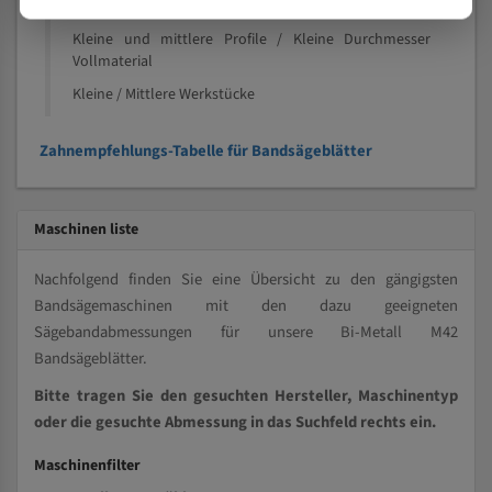
Speziell entwickelt für Profile / Rohre
Kleine und mittlere Profile / Kleine Durchmesser
Vollmaterial
Kleine / Mittlere Werkstücke
Zahnempfehlungs-Tabelle für Bandsägeblätter
Maschinen liste
Nachfolgend finden Sie eine Übersicht zu den gängigsten
Bandsägemaschinen mit den dazu geeigneten
Sägebandabmessungen für unsere Bi-Metall M42
Bandsägeblätter.
Bitte tragen Sie den gesuchten Hersteller, Maschinentyp
oder die gesuchte Abmessung in das Suchfeld rechts ein.
Maschinenfilter