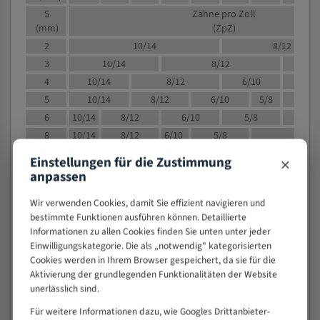
S
Zähne pro Zoll
(mm)
(ZpZ)
2
10/14
8/12
3
10/14
8/12
6/1
4
10/14
8/12
6/10
5/8
5
10/14
8/12
6/10
5/8
6
10/14
8/12
6/10
5/8
8
10/14
8/12
6/10
5/8
4/
10
8/12
6/10
5/8
4/6
×
Einstellungen für die Zustimmung
12
8/12
6/10
4/6
anpassen
15
8/12
6/10
4/5
Wir verwenden Cookies, damit Sie effizient navigieren und
20
4/6
4/5
bestimmte Funktionen ausführen können. Detaillierte
30
4/5
4/5
Informationen zu allen Cookies finden Sie unten unter jeder
50
4/5
3/4
Einwilligungskategorie. Die als „notwendig" kategorisierten
Cookies werden in Ihrem Browser gespeichert, da sie für die
80
3/4
Aktivierung der grundlegenden Funktionalitäten der Website
> 100
1,
unerlässlich sind.
VOLLMATERIAL
Für weitere Informationen dazu, wie Googles Drittanbieter-