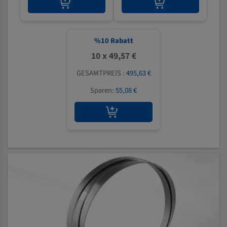
%
10
Rabatt
10 x 49,57 €
GESAMTPREIS :
495,63 €
Sparen:
55,08 €