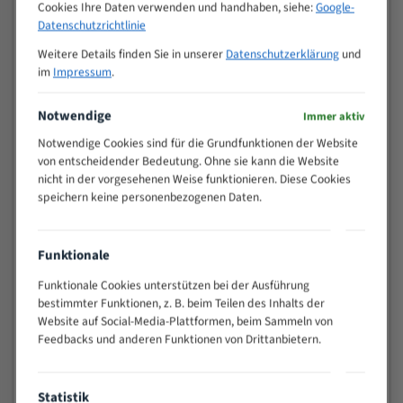
Cookies Ihre Daten verwenden und handhaben, siehe:
Google-
Zähne pro
M (mm)
Datenschutzrichtlinie
Zoll (ZpZ)
)
>
Weitere Details finden Sie in unserer
Datenschutzerklärung
und
10/14
25
im
Impressum
.
15 - 40
8/12
Notwendige
25 - 50
6/10
Immer aktiv
35 - 70
5/8
Notwendige Cookies sind für die Grundfunktionen der Website
50 - 120
4/6
von entscheidender Bedeutung. Ohne sie kann die Website
nicht in der vorgesehenen Weise funktionieren. Diese Cookies
80 - 180
3/4
speichern keine personenbezogenen Daten.
130 -
2/3
350
150 -
1,5/2
Funktionale
450
Funktionale Cookies unterstützen bei der Ausführung
200 -
1,1/1,6
bestimmter Funktionen, z. B. beim Teilen des Inhalts der
600
Website auf Social-Media-Plattformen, beim Sammeln von
> 500
0,75/1,25
Feedbacks und anderen Funktionen von Drittanbietern.
Vorteile:
Vielseitiges Bandsägeblatt für verschiedenste
Statistik