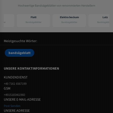
Hochwertige Bandsägeblätter von renommierten Herstellern
Flott
Elektra beckum
Lutz
Bandsägeblätter
Bandsägeblätter
Bandsägeblätter
Meistgesuchte Wörter:
bandsägeblatt
UNSERE KONTAKTINFORMATIONEN
KUNDENDIENST
+49 7161 6567199
GSM
+4915165461960
UNSERE E-MAIL-ADRESSE
Post Senden
UNSERE ADRESSE