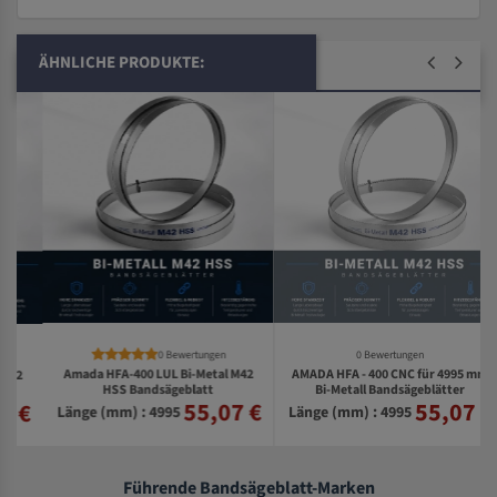
ÄHNLICHE PRODUKTE:
0 Bewertungen
0 Bewertungen
Amada HFA-400 LUL Bi-Metal M42
AMADA HFA - 400 CNC für 4995 mm
HSS Bandsägeblatt
Bi-Metall Bandsägeblätter
55,07 €
55,07 €
€
Länge (mm) : 4995
Länge (mm) : 4995
Führende Bandsägeblatt-Marken