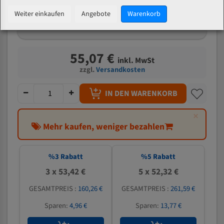
mm
Weiter einkaufen
Angebote
Warenkorb
Welche Zahn soll ich wählen?
55,07 €
inkl. MwSt
zzgl.
Versandkosten
IN DEN WARENKORB
×
Mehr kaufen, weniger bezahlen
%
3
Rabatt
%
5
Rabatt
3 x 53,42 €
5 x 52,32 €
GESAMTPREIS :
160,26 €
GESAMTPREIS :
261,59 €
Sparen:
4,96 €
Sparen:
13,77 €