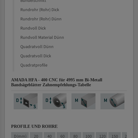
Bündelschnitt
Rundrohr (Rohr) Dick
Rundrohr (Rohr) Dünn
Rundvoll Dick
Rundvoll Material Dünn
Quadratvoll Dünn
Quadratvoll Dick
Quadratprofile
AMADA HFA - 400 CNC für 4995 mm Bi-Metall
Bandsägeblätter Zahnempfehlungs-Tabelle
PROFILE UND ROHRE
D(mm)
20
40
60
80
100
120
150
200