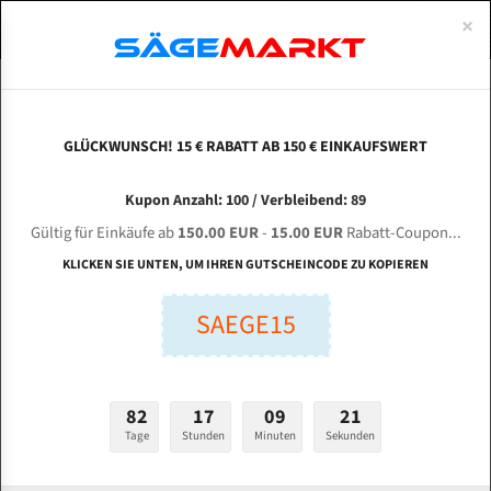
0
×
Spezialstahl Gehärtet
Uddeholm
Glatte
Eine Schneide, doppelte Fase
Spezialstahl
Standart
ÜBER UNS
DEUTSCH
Startseite
Bandsägeblätter Für Metall
Bi-Metal M42 (Standardgröße)
Ama
Uddeholm Gehärtet
Spezialstahl
Konvex
Zwei Schneiden, vierfache Fase
Uddeholm
gehärtete Zahnspitzen
ABOUTS
ENGLISH
GLÜCKWUNSCH! 15 € RABATT AB 150 € EINKAUFSWERT
Flexback
Gehärtete zahnspitzen
Konkav
Flexback Meterware
AMADA HFA - 400 CNC für 4995 mm Bi-Metall
FRANCE
Kupon Anzahl: 100 / Verbleibend: 89
Dachzahnung
Bi-Metall Meterware
Bandsägeblätter
Gültig für Einkäufe ab
150.00 EUR
-
15.00 EUR
Rabatt-Coupon...
Bandsägeblätter für Amada
Fleischerei Bandsägeblätter
KLICKEN SIE UNTEN, UM IHREN GUTSCHEINCODE ZU KOPIEREN
Bandmesser Glatt Meterware
SAEGE15
Länge (mm):
Bandmesser Dachzahnung Meterware
mm
Breite (mm):
Konkav Meterware
82
17
09
20
mm
Konvex Meterware
Tage
Stunden
Minuten
Sekunden
Stärken + Zahnteilung: