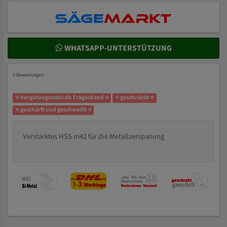
WHATSAPP-UNTERSTÜTZUNG
0 Bewertungen
⭐ Vergütungsstahl als Trägerband ⭐
⭐ geschränkt ⭐
⭐ geschärft und geschweißt ⭐
Verstärktes HSS m42 für die Metallzerspanung