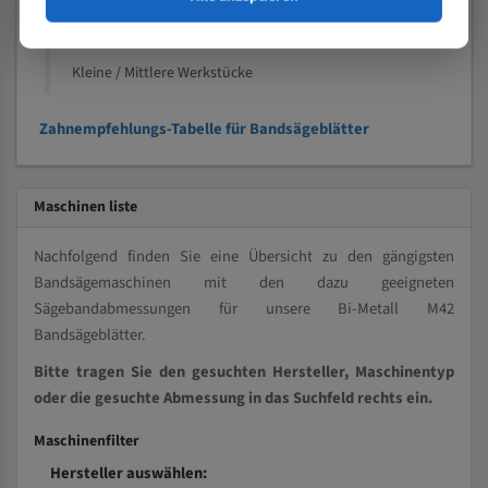
Kleine und mittlere Profile / Kleine Durchmesser
Vollmaterial
Kleine / Mittlere Werkstücke
Zahnempfehlungs-Tabelle für Bandsägeblätter
Maschinen liste
Nachfolgend finden Sie eine Übersicht zu den gängigsten
Bandsägemaschinen mit den dazu geeigneten
Sägebandabmessungen für unsere Bi-Metall M42
Bandsägeblätter.
Bitte tragen Sie den gesuchten Hersteller, Maschinentyp
oder die gesuchte Abmessung in das Suchfeld rechts ein.
Maschinenfilter
Hersteller auswählen: