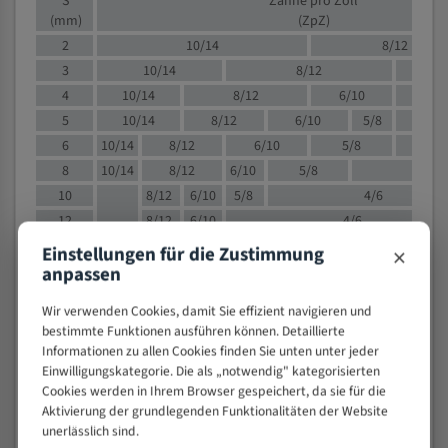
S
Zähne pro Zoll
(mm)
(ZpZ)
2
10/14
8/12
3
10/14
8/12
6/1
4
10/14
8/12
6/10
5/8
5
10/14
8/12
6/10
5/8
6
10/14
8/12
6/10
5/8
8
10/14
8/12
6/10
5/8
4/
10
8/12
6/10
5/8
4/6
12
8/12
6/10
4/6
15
8/12
6/10
4/5
×
Einstellungen für die Zustimmung
20
4/6
4/5
anpassen
30
4/5
4/5
Wir verwenden Cookies, damit Sie effizient navigieren und
50
4/5
3/4
bestimmte Funktionen ausführen können. Detaillierte
80
3/4
Informationen zu allen Cookies finden Sie unten unter jeder
Einwilligungskategorie. Die als „notwendig" kategorisierten
> 100
1,
Cookies werden in Ihrem Browser gespeichert, da sie für die
Aktivierung der grundlegenden Funktionalitäten der Website
VOLLMATERIAL
unerlässlich sind.
Zähne pro