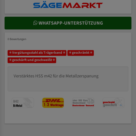
WHATSAPP-UNTERSTÜTZUNG
0 Bewertungen
⭐ Vergütungsstahl als Trägerband ⭐
⭐ geschränkt ⭐
⭐ geschärft und geschweißt ⭐
Verstärktes HSS m42 für die Metallzerspanung