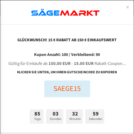
0
×
Spezialstahl Gehärtet
Uddeholm
Glatte
Eine Schneide, doppelte Fase
Spezialstahl
Standart
ÜBER UNS
DEUTSCH
Startseite
Bandsägeblätter Für Metall
Bi-Metal M42 (Standardgröße)
Acs
Uddeholm Gehärtet
Spezialstahl
Konvex
Zwei Schneiden, vierfache Fase
Uddeholm
gehärtete Zahnspitzen
ABOUTS
ENGLISH
GLÜCKWUNSCH! 15 € RABATT AB 150 € EINKAUFSWERT
Flexback
Gehärtete zahnspitzen
Konkav
Flexback Meterware
ACS Accurate Cutting Systems 400 V für 4100
FRANCE
Kupon Anzahl: 100 / Verbleibend: 90
Dachzahnung
Bi-Metall Meterware
mm Bi-Metall Bandsägeblätter
Gültig für Einkäufe ab
150.00 EUR
-
15.00 EUR
Rabatt-Coupon...
Fleischerei Bandsägeblätter
KLICKEN SIE UNTEN, UM IHREN GUTSCHEINCODE ZU KOPIEREN
Länge (mm):
Bandmesser Glatt Meterware
SAEGE15
mm
Bandmesser Dachzahnung Meterware
Breite (mm):
Konkav Meterware
mm
85
03
32
58
Konvex Meterware
Tage
Stunden
Minuten
Sekunden
Stärken + Zahnteilung:
mm