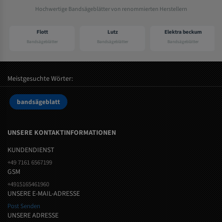
Hochwertige Bandsägeblätter von renommierten Herstellern
Flott
Lutz
Elektra beckum
Bandsägeblätter
Bandsägeblätter
Bandsägeblätter
Meistgesuchte Wörter:
bandsägeblatt
UNSERE KONTAKTINFORMATIONEN
KUNDENDIENST
+49 7161 6567199
GSM
+4915165461960
UNSERE E-MAIL-ADRESSE
Post Senden
UNSERE ADRESSE