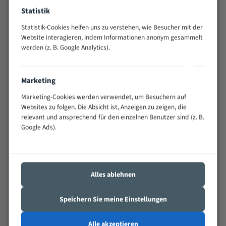
Widerstandsfähig gegen Zahnbruch auch bei
Statistik
schwierigen Werkstücken (Materialmischung,
Statistik-Cookies helfen uns zu verstehen, wie Besucher mit der
wechselnde Verbindungslängen)
Website interagieren, indem Informationen anonym gesammelt
Sehr geringe Vibration
werden (z. B. Google Analytics).
Äußerst verschleißfest
Marketing
Technische Beschreibung:
Marketing-Cookies werden verwendet, um Besuchern auf
Positiver Spanwinkel
Websites zu folgen. Die Absicht ist, Anzeigen zu zeigen, die
Bandkörper aus hochlegiertem Federstahl
relevant und ansprechend für den einzelnen Benutzer sind (z. B.
Google Ads).
Legierte HSS-beschichtete Zahnspitzen
Spezielle Zahngeometrie und Zahnteilung
Materialien:
Alles ablehnen
Stahl
Speichern Sie meine Einstellungen
Nichteisenmetalle
Speziell entwickelt für Profile / Rohre
Alle akzeptieren