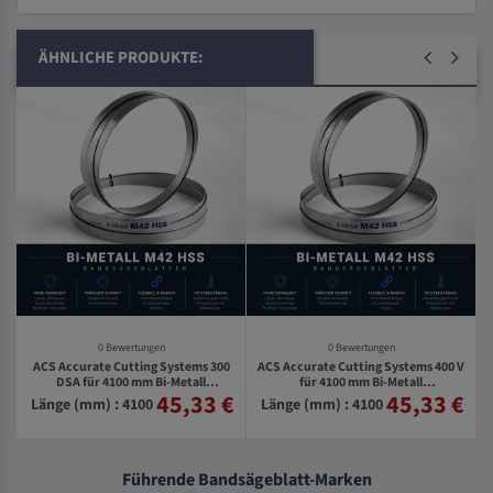
ÄHNLICHE PRODUKTE:
0 Bewertungen
0 Bewertungen
ACS Accurate Cutting Systems 300
ACS Accurate Cutting Systems 400 V
DSA für 4100 mm Bi-Metall
für 4100 mm Bi-Metall
45,33 €
45,33 €
€
Bandsägeblätter
Bandsägeblätter
Länge (mm) : 4100
Länge (mm) : 4100
Führende Bandsägeblatt-Marken