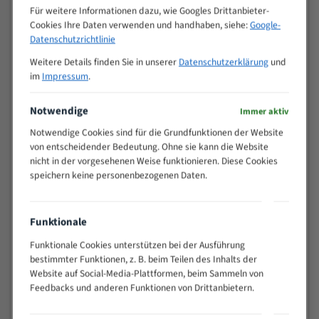
M (mm)
Zoll (ZpZ)
)
Für weitere Informationen dazu, wie Googles Drittanbieter-
Cookies Ihre Daten verwenden und handhaben, siehe:
Google-
>
10/14
Datenschutzrichtlinie
25
15 - 40
8/12
Weitere Details finden Sie in unserer
Datenschutzerklärung
und
im
Impressum
.
25 - 50
6/10
35 - 70
5/8
Notwendige
Immer aktiv
50 - 120
4/6
80 - 180
3/4
Notwendige Cookies sind für die Grundfunktionen der Website
von entscheidender Bedeutung. Ohne sie kann die Website
130 -
2/3
nicht in der vorgesehenen Weise funktionieren. Diese Cookies
350
speichern keine personenbezogenen Daten.
150 -
1,5/2
450
200 -
1,1/1,6
Funktionale
600
> 500
0,75/1,25
Funktionale Cookies unterstützen bei der Ausführung
bestimmter Funktionen, z. B. beim Teilen des Inhalts der
Vorteile:
Website auf Social-Media-Plattformen, beim Sammeln von
Feedbacks und anderen Funktionen von Drittanbietern.
Vielseitiges Bandsägeblatt für verschiedenste
Anwendungen