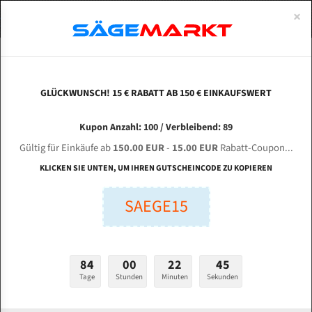
0
×
Spezialstahl Gehärtet
Uddeholm
Glatte
Eine Schneide, doppelte Fase
Spezialstahl
Standart
ÜBER UNS
DEUTSCH
Startseite
Bandsägeblätter Für Holz Nach Maß
Spezialstahl Bandsägeblätt
Uddeholm Gehärtet
Spezialstahl
Konvex
Zwei Schneiden, vierfache Fase
Uddeholm
gehärtete Zahnspitzen
ABOUTS
ENGLISH
GLÜCKWUNSCH! 15 € RABATT AB 150 € EINKAUFSWERT
Flexback
Gehärtete zahnspitzen
Konkav
Flexback Meterware
2240x6x0,50x5mm Spezialstahl Bandsägeblatt
FRANCE
Kupon Anzahl: 100 / Verbleibend: 89
Dachzahnung
Bi-Metall Meterware
Gültig für Einkäufe ab
150.00 EUR
-
15.00 EUR
Rabatt-Coupon...
Fleischerei Bandsägeblätter
KLICKEN SIE UNTEN, UM IHREN GUTSCHEINCODE ZU KOPIEREN
Länge (mm):
Bandmesser Glatt Meterware
SAEGE15
mm
Bandmesser Dachzahnung Meterware
Breite (mm):
Konkav Meterware
mm
84
00
22
44
Konvex Meterware
Stärken + Zahnteilung:
Tage
Stunden
Minuten
Sekunden
mm