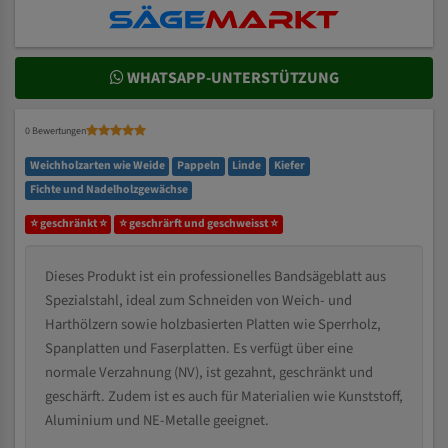
WHATSAPP-UNTERSTÜTZUNG
0 Bewertungen
Weichholzarten wie Weide
Pappeln
Linde
Kiefer
Fichte und Nadelholzgewächse
⭐ geschränkt ⭐
⭐ geschrärft und geschweisst ⭐
Dieses Produkt ist ein professionelles Bandsägeblatt aus
Spezialstahl, ideal zum Schneiden von Weich- und
Harthölzern sowie holzbasierten Platten wie Sperrholz,
Spanplatten und Faserplatten. Es verfügt über eine
normale Verzahnung (NV), ist gezahnt, geschränkt und
geschärft. Zudem ist es auch für Materialien wie Kunststoff,
Aluminium und NE-Metalle geeignet.