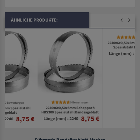
ÄHNLICHE PRODUKTE:
0 Bewertungen
0 Bewertungen
2240x6x0,50x5mm Scheppach
2240x6x0,50x5mm Metabo BAS317
HBS300 Spezialstahl Bandsägeblatt
Spezialstahl Bandsägeblatt
8,75 €
8,75 €
€
Länge (mm) : 2240
Länge (mm) : 2240
Führende Bandsägeblatt-Marken