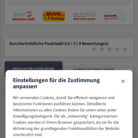
Durchschnittliche Punktzahl 0.0 / 5
( 0 Bewertungen)
PRODUKTBESCHREIBUNG
KOMPATIBLE MASCHINEN
×
Einstellungen für die Zustimmung
anpassen
Wir verwenden Cookies, damit Sie effizient navigieren und
bestimmte Funktionen ausführen können. Detaillierte
Produktsicherheit & Herstellerangaben
Informationen zu allen Cookies finden Sie unten unter jeder
Angaben gemäß EU-Produktsicherheitsverordnung (GPSR, Verordnung
Einwilligungskategorie. Die als „notwendig" kategorisierten
(EU) 2023/988, Art. 19).
Cookies werden in Ihrem Browser gespeichert, da sie für die
Aktivierung der grundlegenden Funktionalitäten der Website
Produkt
unerlässlich sind.