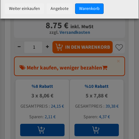
Weiter einkaufen
Angebote
Warenkorb
Verfügbarkeit:
443 Stück auf Lager
8.75 €
inkl. MwSt
zzgl.
Versandkosten
IN DEN WARENKORB
×
Mehr kaufen, weniger bezahlen
%
8
Rabatt
%
10
Rabatt
3 x 8,06 €
5 x 7,88 €
GESAMTPREIS :
24,15 €
GESAMTPREIS :
39,38 €
Sparen:
2,11 €
Sparen:
4,37 €