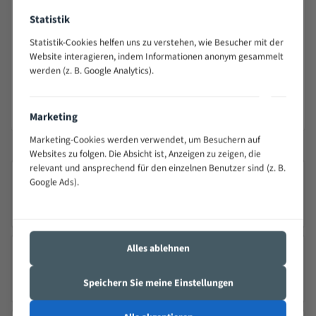
Nur bestimmungsgemäß an dafür geeigneten
Statistik
Bandsägemaschinen und im angegebenen Maß- bzw.
Drehzahlbereich einsetzen.
Statistik-Cookies helfen uns zu verstehen, wie Besucher mit der
Beschädigte, gerissene, verschlissene oder überhitzte
Website interagieren, indem Informationen anonym gesammelt
Sägebänder nicht verwenden.
werden (z. B. Google Analytics).
Von Kindern fernhalten. Nicht für die Verwendung durch
Kinder bestimmt.
Marketing
Marketing-Cookies werden verwendet, um Besuchern auf
Websites zu folgen. Die Absicht ist, Anzeigen zu zeigen, die
relevant und ansprechend für den einzelnen Benutzer sind (z. B.
Google Ads).
SICHERER VERSAND MIT DHL
100Schnelle Lieferung
Alles ablehnen
PRÄZISION TRIFFT QUALITÄT
Speichern Sie meine Einstellungen
Seit 2000 – Über 25 Jahre Erfahrung