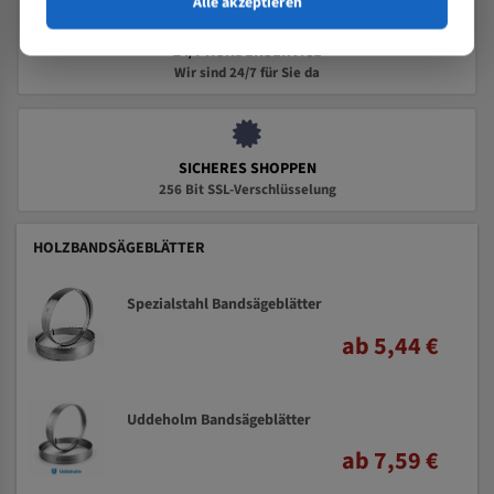
Alle akzeptieren
24/7 KUNDENSERVICE
Wir sind 24/7 für Sie da
SICHERES SHOPPEN
256 Bit SSL-Verschlüsselung
HOLZBANDSÄGEBLÄTTER
Spezialstahl Bandsägeblätter
ab 5,44 €
Uddeholm Bandsägeblätter
ab 7,59 €