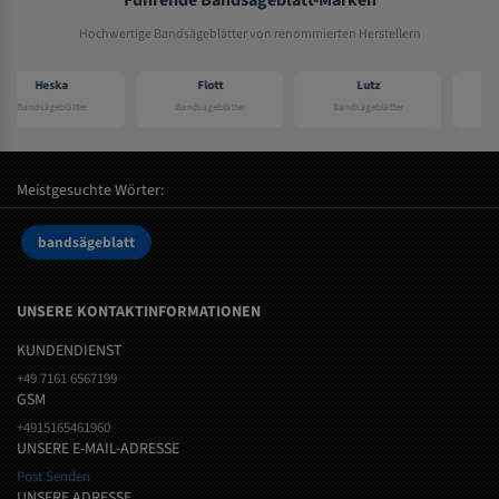
Hochwertige Bandsägeblätter von renommierten Herstellern
Flott
Lutz
Elektra beckum
Bandsägeblätter
Bandsägeblätter
Bandsägeblätter
Meistgesuchte Wörter:
bandsägeblatt
UNSERE KONTAKTINFORMATIONEN
KUNDENDIENST
+49 7161 6567199
GSM
+4915165461960
UNSERE E-MAIL-ADRESSE
Post Senden
UNSERE ADRESSE