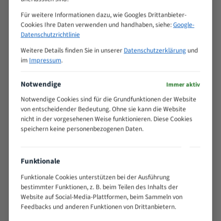
Produkt
2240x6x0,50x5mm Metabo BAS317 Spezialstahl Bandsägeblatt
Für weitere Informationen dazu, wie Googles Drittanbieter-
Cookies Ihre Daten verwenden und handhaben, siehe:
Google-
Hersteller
Datenschutzrichtlinie
Arend Sägetech e.K.
Weitere Details finden Sie in unserer
Datenschutzerklärung
und
Anschrift
im
Impressum
.
Am Autohof 2, 73037 Göppingen, Deutschland
E-Mail
Notwendige
Immer aktiv
info@saegemarkt.de
Notwendige Cookies sind für die Grundfunktionen der Website
von entscheidender Bedeutung. Ohne sie kann die Website
Sicherheits- und Warnhinweise
nicht in der vorgesehenen Weise funktionieren. Diese Cookies
Extrem scharfe Schneidzähne – es besteht
speichern keine personenbezogenen Daten.
Schnittverletzungsgefahr. Handhabung, Transport und
Lagerung nur mit geeigneten Schutzhandschuhen.
Funktionale
Montage und Wechsel des Sägebandes ausschließlich bei
ausgeschalteter und vom Netz getrennter Maschine
Funktionale Cookies unterstützen bei der Ausführung
durchführen.
bestimmter Funktionen, z. B. beim Teilen des Inhalts der
Website auf Social-Media-Plattformen, beim Sammeln von
Beim Betrieb Schutzbrille und Gehörschutz tragen; keine
Feedbacks und anderen Funktionen von Drittanbietern.
lose Kleidung, Schmuck oder Handschuhe im Bereich des
laufenden Bandes.