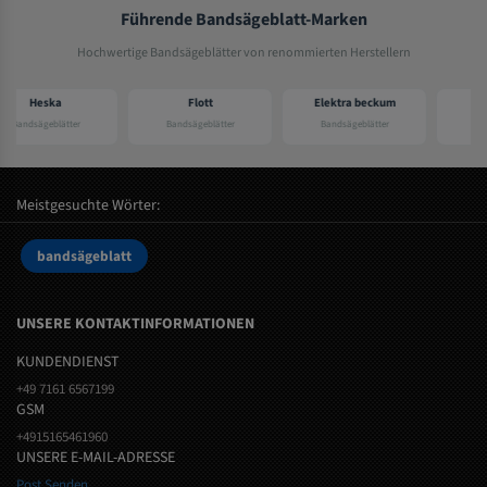
Führende Bandsägeblatt-Marken
Hochwertige Bandsägeblätter von renommierten Herstellern
Flott
Elektra beckum
Lutz
Bandsägeblätter
Bandsägeblätter
Bandsägeblätter
Meistgesuchte Wörter:
bandsägeblatt
UNSERE KONTAKTINFORMATIONEN
KUNDENDIENST
+49 7161 6567199
GSM
+4915165461960
UNSERE E-MAIL-ADRESSE
Post Senden