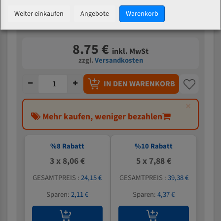
mm
Weiter einkaufen
Angebote
Warenkorb
Verfügbarkeit:
443 Stück auf Lager
8.75 €
inkl. MwSt
zzgl.
Versandkosten
IN DEN WARENKORB
×
Mehr kaufen, weniger bezahlen
%
8
Rabatt
%
10
Rabatt
3 x 8,06 €
5 x 7,88 €
GESAMTPREIS :
24,15 €
GESAMTPREIS :
39,38 €
Sparen:
2,11 €
Sparen:
4,37 €