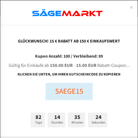
0
×
Spezialstahl Gehärtet
Uddeholm
Glatte
Eine Schneide, doppelte Fase
Spezialstahl
Standart
ÜBER UNS
DEUTSCH
Startseite
Bandsägeblätter Für Holz Nach Maß
Spezialstahl Bandsägeblätt
Uddeholm Gehärtet
Spezialstahl
Konvex
Zwei Schneiden, vierfache Fase
Uddeholm
gehärtete Zahnspitzen
ABOUTS
ENGLISH
GLÜCKWUNSCH! 15 € RABATT AB 150 € EINKAUFSWERT
Flexback
Gehärtete zahnspitzen
Konkav
Flexback Meterware
2240x6x0,50x5mm Metabo BAS317
FRANCE
Kupon Anzahl: 100 / Verbleibend: 89
Dachzahnung
Bi-Metall Meterware
Spezialstahl Bandsägeblatt
Gültig für Einkäufe ab
150.00 EUR
-
15.00 EUR
Rabatt-Coupon...
Fleischerei Bandsägeblätter
KLICKEN SIE UNTEN, UM IHREN GUTSCHEINCODE ZU KOPIEREN
Bandmesser Glatt Meterware
Länge (mm):
SAEGE15
mm
Bandmesser Dachzahnung Meterware
Breite (mm):
Konkav Meterware
82
14
35
23
mm
Konvex Meterware
Tage
Stunden
Minuten
Sekunden
Stärken + Zahnteilung: