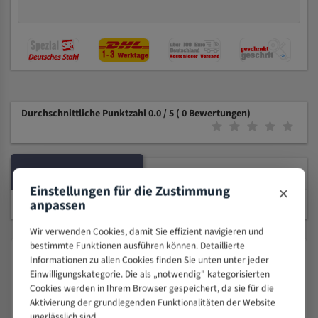
Durchschnittliche Punktzahl 0.0 / 5
( 0 Bewertungen)
PRODUKTBESCHREIBUNG
KOMPATIBLE MASCHINEN
×
Einstellungen für die Zustimmung
anpassen
Wir verwenden Cookies, damit Sie effizient navigieren und
bestimmte Funktionen ausführen können. Detaillierte
Produktsicherheit & Herstellerangaben
Informationen zu allen Cookies finden Sie unten unter jeder
Einwilligungskategorie. Die als „notwendig" kategorisierten
Angaben gemäß EU-Produktsicherheitsverordnung (GPSR, Verordnung
(EU) 2023/988, Art. 19).
Cookies werden in Ihrem Browser gespeichert, da sie für die
Aktivierung der grundlegenden Funktionalitäten der Website
unerlässlich sind.