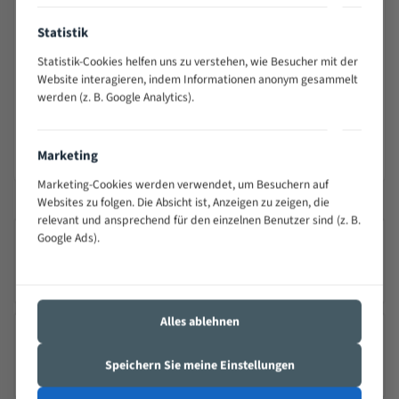
Nur bestimmungsgemäß an dafür geeigneten
Statistik
Bandsägemaschinen und im angegebenen Maß- bzw.
Drehzahlbereich einsetzen.
Statistik-Cookies helfen uns zu verstehen, wie Besucher mit der
Website interagieren, indem Informationen anonym gesammelt
Beschädigte, gerissene, verschlissene oder überhitzte
werden (z. B. Google Analytics).
Sägebänder nicht verwenden.
Von Kindern fernhalten. Nicht für die Verwendung durch
Kinder bestimmt.
Marketing
Marketing-Cookies werden verwendet, um Besuchern auf
Websites zu folgen. Die Absicht ist, Anzeigen zu zeigen, die
relevant und ansprechend für den einzelnen Benutzer sind (z. B.
Google Ads).
SICHERER VERSAND MIT DHL
100Schnelle Lieferung
Alles ablehnen
PRÄZISION TRIFFT QUALITÄT
Speichern Sie meine Einstellungen
Seit 2000 – Über 25 Jahre Erfahrung