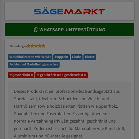
WHATSAPP-UNTERSTÜTZUNG
0 Bewertungen
Weichholzarten wie Weide
Pappeln
Linde
Kiefer
Fichte und Nadelholzgewächse
⭐ geschränkt ⭐
⭐ geschrärft und geschweisst ⭐
Dieses Produkt ist ein professionelles Bandsägeblatt aus
Spezialstahl, ideal zum Schneiden von Weich- und
Harthölzern sowie holzbasierten Platten wie Sperrholz,
Spanplatten und Faserplatten. Es verfügt über eine
normale Verzahnung (NV), ist gezahnt, geschränkt und
geschärft. Zudem ist es auch für Materialien wie Kunststoff,
Aluminium und NE-Metalle geeignet.