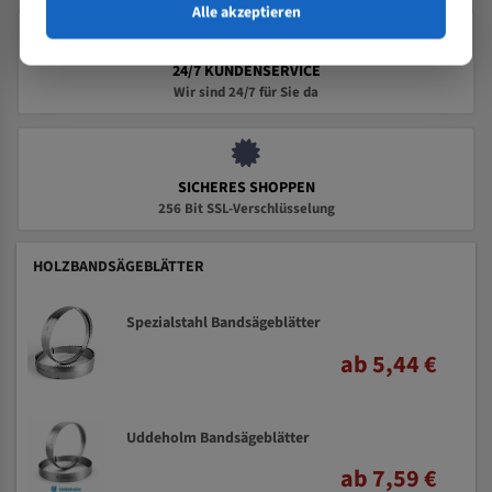
Alle akzeptieren
24/7 KUNDENSERVICE
Wir sind 24/7 für Sie da
SICHERES SHOPPEN
256 Bit SSL-Verschlüsselung
HOLZBANDSÄGEBLÄTTER
Spezialstahl Bandsägeblätter
ab 5,44 €
Uddeholm Bandsägeblätter
ab 7,59 €