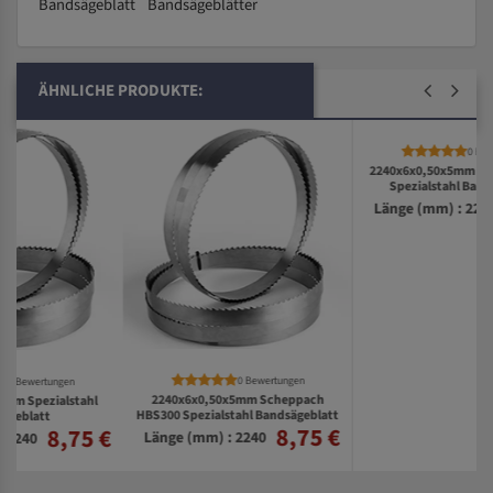
Bandsägeblatt
Bandsägeblätter
ÄHNLICHE PRODUKTE:
0 Bewertungen
0 Bewertungen
2240x6x0,50x5mm Scheppach
2240x6x0,50x5mm Metabo BAS317
HBS300 Spezialstahl Bandsägeblatt
Spezialstahl Bandsägeblatt
8,75 €
8,75 €
€
Länge (mm) : 2240
Länge (mm) : 2240